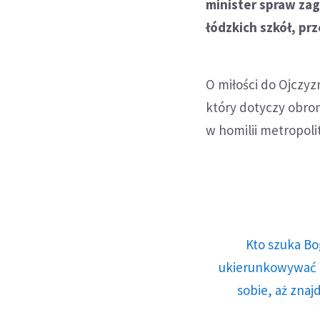
minister spraw zag
łódzkich szkół, prz
O miłości do Ojczy
który dotyczy obro
w homilii metropoli
Kto szuka Bo
ukierunkowywać n
sobie, aż znaj