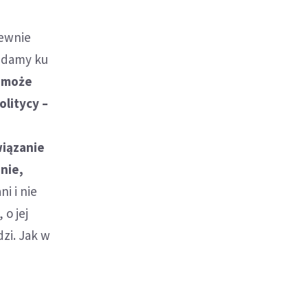
pewnie
lądamy ku
– może
olitycy –
wiązanie
nie,
i i nie
 o jej
dzi. Jak w