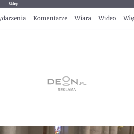
g
Sklep
Wię
darzenia
Komentarze
Wiara
Wideo