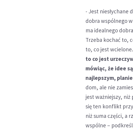
- Jest niesłychane 
dobra wspólnego w so
ma idealnego dobra
Trzeba kochać to, c
to, co jest wcielone
to co jest urzeczyw
mówiąc, że idee są
najlepszym, planie
dom, ale nie zamie
jest ważniejszy, niż
się ten konflikt pr
niż suma części, a r
wspólne – podkreśli