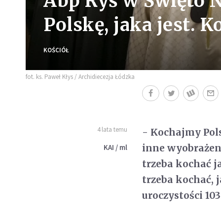
Abp Ryś w Święto N
Polskę, jaka jest. 
KOŚCIÓŁ
fot. ks. Paweł Kłys / Archidiecezja Łódzka
4 lata temu
- Kochajmy Polsk
inne wyobrażeni
KAI / ml
trzeba kochać ja
trzeba kochać, 
uroczystości 103