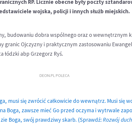
ranicznych RP. Licznie obecne były poczty sztandaro
edstawiciele wojska, policji i innych służb miejskich.
zny, budowaniu dobra wspólnego oraz o wewnętrznym ko
ny granic Ojczyzny i praktycznym zastosowaniu Ewangel
ta łódzki abp Grzegorz Ryś.
DEON.PL POLECA
ga, musi się zwrócić całkowicie do wewnątrz. Musi się w
a Boga, zawsze mieć Go przed oczyma i wytrwale zap
dzie Boga, swój prawdziwy skarb. (Sprawdź:
Rozwój duc