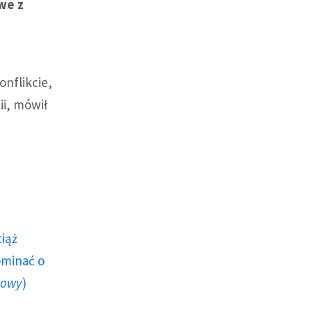
we z
nflikcie,
ii, mówił
ciąż
ominać o
howy
)