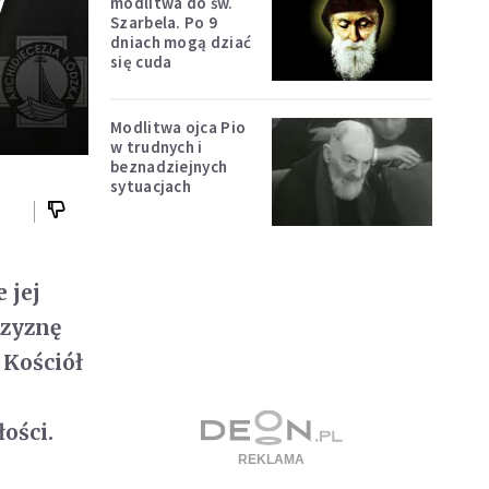
y
modlitwa do św.
Szarbela. Po 9
dniach mogą dziać
się cuda
Modlitwa ojca Pio
w trudnych i
beznadziejnych
sytuacjach
 jej
czyznę
 Kościół
ości.