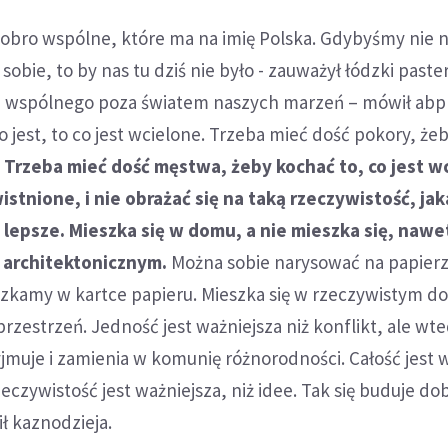
dobro wspólne, które ma na imię Polska. Gdybyśmy nie no
bie, to by nas tu dziś nie było - zauważył łódzki paster
 wspólnego poza światem naszych marzeń – mówił abp 
o jest, to co jest wcielone. Trzeba mieć dość pokory, że
.
Trzeba mieć dość męstwa, żeby kochać to, co jest w
istnione, i nie obrażać się na taką rzeczywistość, jak
 lepsze. Mieszka się w domu, a nie mieszka się, nawe
 architektonicznym.
Można sobie narysować na papier
szkamy w kartce papieru. Mieszka się w rzeczywistym d
 przestrzeń. Jedność jest ważniejsza niż konflikt, ale wt
zyjmuje i zamienia w komunię różnorodności. Całość jest 
zeczywistość jest ważniejsza, niż idee. Tak się buduje do
ł kaznodzieja.