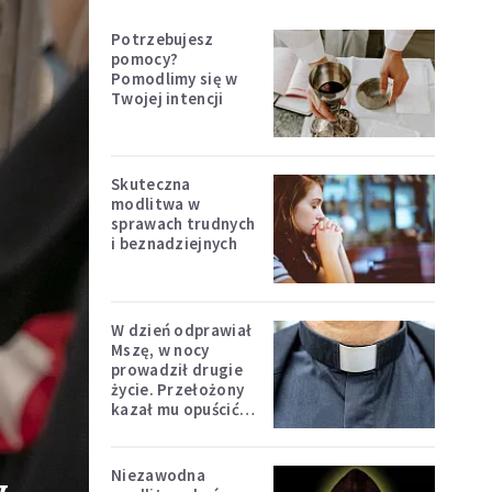
Potrzebujesz
pomocy?
Pomodlimy się w
Twojej intencji
Skuteczna
modlitwa w
sprawach trudnych
i beznadziejnych
W dzień odprawiał
Mszę, w nocy
prowadził drugie
życie. Przełożony
kazał mu opuścić
zakon
Niezawodna