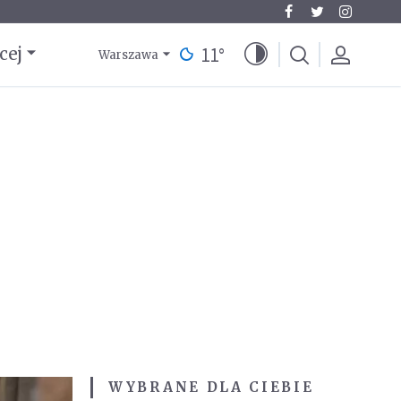
11
°
cej
Warszawa
WYBRANE DLA CIEBIE