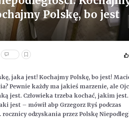
iepodległości: Kochajm
Kochajmy Polskę, bo jest
ę, jaka jest! Kochajmy Polskę, bo jest! Macie
a? Pewnie każdy ma jakieś marzenie, ale Oj
ką jest. Człowieka trzeba kochać, jakim jest.
jaki jest – mówił abp Grzegorz Ryś podczas
. rocznicy odzyskania przez Polskę Niepodległ