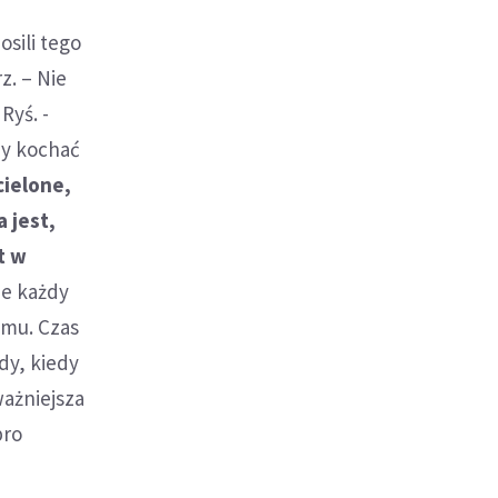
sili tego
z. – Nie
Ryś. -
by kochać
cielone,
a jest,
t w
ze każdy
omu. Czas
edy, kiedy
ważniejsza
bro