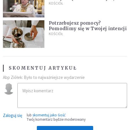
stanie się z twoim życiem
KOŚCIÓŁ
Potrzebujesz pomocy?
Pomodlimy się w Twojej intencji
KOŚCIÓŁ
SKOMENTUJ ARTYKUŁ
Abp Ziółek: Było to najważniejsze wydarzenie
Zaloguj się
lub
skomentuj jako Gość
Twój komentarz będzie moderowany