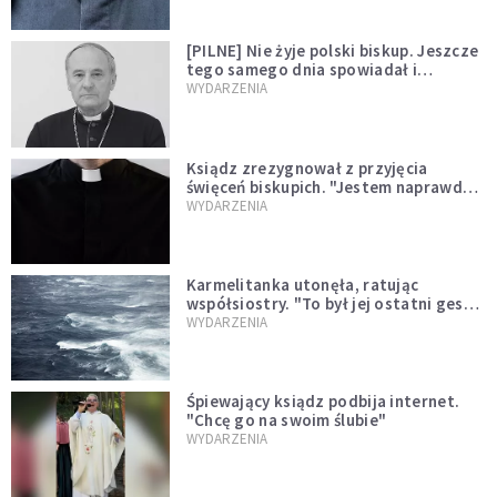
[PILNE] Nie żyje polski biskup. Jeszcze
tego samego dnia spowiadał i
sprawował Mszę świętą
WYDARZENIA
Ksiądz zrezygnował z przyjęcia
święceń biskupich. "Jestem naprawdę
niegodny"
WYDARZENIA
Karmelitanka utonęła, ratując
współsiostry. "To był jej ostatni gest
miłości"
WYDARZENIA
Śpiewający ksiądz podbija internet.
"Chcę go na swoim ślubie"
WYDARZENIA