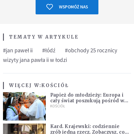
WSPOMÓŻ NAS
TEMATY W ARTYKULE
#jan paweł ii
#łódź
#obchody 25 rocznicy
wizyty jana pawła ii w łodzi
WIĘCEJ W:
KOŚCIÓŁ
Papież do młodzieży: Europa i
cały świat poszukują pośród was
nowych świętych
KOŚCIÓŁ
Kard. Krajewski: codziennie
zrób jedną rzecz. Zobaczysz, co