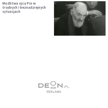
Modlitwa ojca Pio w
trudnych i beznadziejnych
sytuacjach