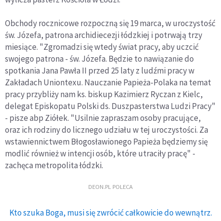
Obchody rocznicowe rozpoczną się 19 marca, w uroczystość
św. Józefa, patrona archidiecezji łódzkiej i potrwają trzy
miesiące. "Zgromadzi się wtedy świat pracy, aby uczcić
swojego patrona - św. Józefa. Będzie to nawiązanie do
spotkania Jana Pawła II przed 25 laty z ludźmi pracy w
Zakładach Uniontexu. Nauczanie Papieża-Polaka na temat
pracy przybliży nam ks. biskup Kazimierz Ryczan z Kielc,
delegat Episkopatu Polski ds. Duszpasterstwa Ludzi Pracy"
- pisze abp Ziółek. "Usilnie zapraszam osoby pracujące,
oraz ich rodziny do licznego udziału w tej uroczystości. Za
wstawiennictwem Błogosławionego Papieża będziemy się
modlić również w intencji osób, które utraciły pracę" -
zachęca metropolita łódzki.
DEON.PL POLECA
Kto szuka Boga, musi się zwrócić całkowicie do wewnątrz.