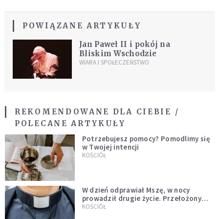
POWIĄZANE ARTYKUŁY
Jan Paweł II i pokój na
Bliskim Wschodzie
WIARA I SPOŁECZEŃSTWO
REKOMENDOWANE DLA CIEBIE /
POLECANE ARTYKUŁY
Potrzebujesz pomocy? Pomodlimy się
w Twojej intencji
KOŚCIÓŁ
W dzień odprawiał Mszę, w nocy
prowadził drugie życie. Przełożony
kazał mu opuścić zakon
KOŚCIÓŁ