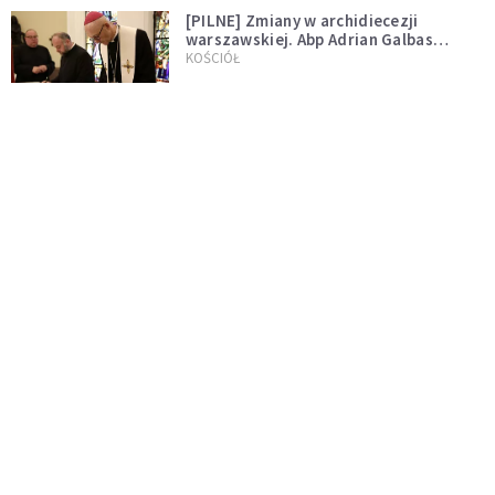
[PILNE] Zmiany w archidiecezji
warszawskiej. Abp Adrian Galbas
wręczył dekrety nowym proboszczom
KOŚCIÓŁ
[PILNE] Podjęto kroki ws. księdza
Sawielewicza. Nie zobaczymy go w
mediach
WYDARZENIA