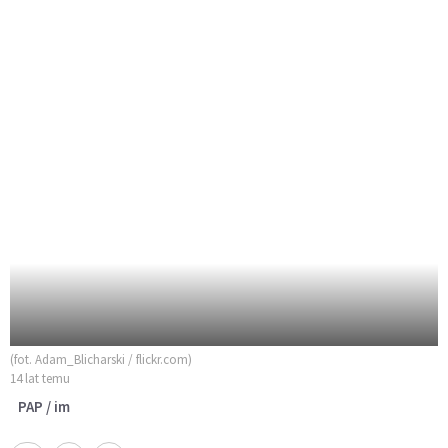
(fot. Adam_Blicharski / flickr.com)
14 lat temu
PAP / im