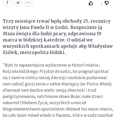
Trzy miesiące trwać będą obchody 25. rocznicy
wizyty Jana Pawła II w Łodzi. Rozpocznie ją
Msza święta dla ludzi pracy, odprawiona 19
marca w łódzkiej katedrze. O udział we
wszystkich spotkaniach apeluje abp Władysław
Ziółek, metropolita łódzki.
"Było to najważniejsze wydarzenie w historii miasta i
Kościoła łódzkiego. Przybył do Łodzi, bo pragnął spotkać
się z nami w stolicy naszej diecezji i osobiście podarować
nam radość goszczenia u siebie Następcy św. Piotra. Wtedy
ofiarował nam bardzo wiele: swoją obecność i trud
pielgrzymowania, natchnione słowo Boże; małe dzieci
nakarmił Chlebem Życia, wszystkich umocnił
błogosławieństwem apostolskim. Wsławił też nasze miasto,
bo cały świat mówił wtedy o Papieżu, który w Łodzi spotkał