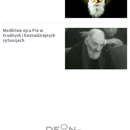
Modlitwa ojca Pio w
trudnych i beznadziejnych
sytuacjach