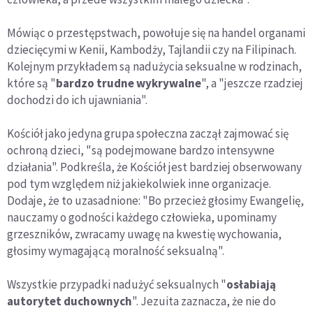
Mówiąc o przestępstwach, powołuje się na handel organami
dziecięcymi w Kenii, Kambodży, Tajlandii czy na Filipinach.
Kolejnym przykładem są nadużycia seksualne w rodzinach,
które są "
bardzo trudne wykrywalne
", a "jeszcze rzadziej
dochodzi do ich ujawniania".
Kościół jako jedyna grupa społeczna zaczął zajmować się
ochroną dzieci, "są podejmowane bardzo intensywne
działania". Podkreśla, że Kościół jest bardziej obserwowany
pod tym względem niż jakiekolwiek inne organizacje.
Dodaje, że to uzasadnione: "Bo przecież głosimy Ewangelię,
nauczamy o godności każdego człowieka, upominamy
grzeszników, zwracamy uwagę na kwestię wychowania,
głosimy wymagającą moralność seksualną".
Wszystkie przypadki nadużyć seksualnych "
osłabiają
autorytet duchownych
". Jezuita zaznacza, że nie do