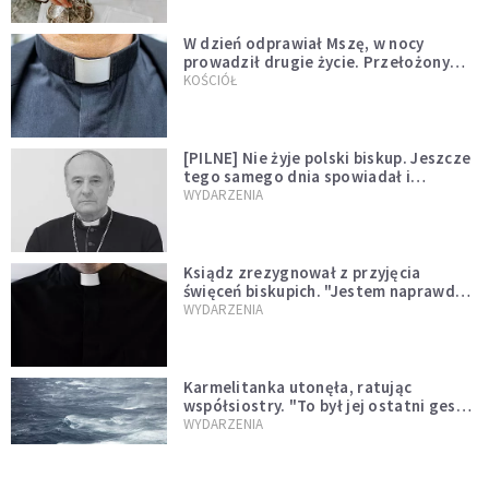
W dzień odprawiał Mszę, w nocy
prowadził drugie życie. Przełożony
kazał mu opuścić zakon
KOŚCIÓŁ
[PILNE] Nie żyje polski biskup. Jeszcze
tego samego dnia spowiadał i
sprawował Mszę świętą
WYDARZENIA
Ksiądz zrezygnował z przyjęcia
święceń biskupich. "Jestem naprawdę
niegodny"
WYDARZENIA
Karmelitanka utonęła, ratując
współsiostry. "To był jej ostatni gest
miłości"
WYDARZENIA