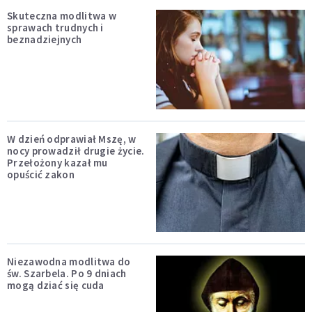
Skuteczna modlitwa w
sprawach trudnych i
beznadziejnych
W dzień odprawiał Mszę, w
nocy prowadził drugie życie.
Przełożony kazał mu
opuścić zakon
Niezawodna modlitwa do
św. Szarbela. Po 9 dniach
mogą dziać się cuda