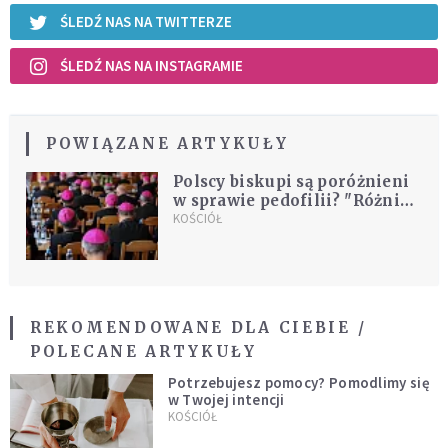
ŚLEDŹ NAS NA TWITTERZE
ŚLEDŹ NAS NA INSTAGRAMIE
POWIĄZANE ARTYKUŁY
Polscy biskupi są poróżnieni
w sprawie pedofilii? "Różnice
zaczynają się na poziomie
KOŚCIÓŁ
praktycznym"
REKOMENDOWANE DLA CIEBIE /
POLECANE ARTYKUŁY
Potrzebujesz pomocy? Pomodlimy się
w Twojej intencji
KOŚCIÓŁ