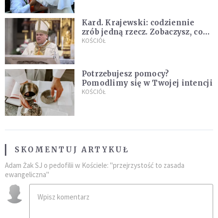
Kard. Krajewski: codziennie
zrób jedną rzecz. Zobaczysz, co
stanie się z twoim życiem
KOŚCIÓŁ
Potrzebujesz pomocy?
Pomodlimy się w Twojej intencji
KOŚCIÓŁ
SKOMENTUJ ARTYKUŁ
Adam Żak SJ o pedofilii w Kościele: "przejrzystość to zasada
ewangeliczna"