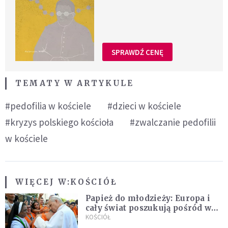
SPRAWDŹ CENĘ
TEMATY W ARTYKULE
#pedofilia w kościele
#dzieci w kościele
#kryzys polskiego kościoła
#zwalczanie pedofilii
w kościele
WIĘCEJ W:
KOŚCIÓŁ
Papież do młodzieży: Europa i
cały świat poszukują pośród was
nowych świętych
KOŚCIÓŁ