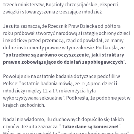
trzech ministerstw, Kościoły chrześcijańskie, eksperci,
związki i stowarzyszenia zrzeszające młodzież.
Jezuita zaznacza, że Rzecznik Praw Dziecka od półtora
roku próbował stworzyć narodową strategię ochrony dzieci
i młodzieży przed przemocą, rząd odpowiadał, że mamy
dobre instrumenty prawne w tym zakresie. Podkreśla, że
"
potrzebne są zarówno oczyszczenie, jak i struktury
prawne zobowiązujące do działań zapobiegawczych
".
Powołuje się na ostatnie badania dotyczące pedofilii w
Polsce: "ostatnie badania mówią, że 12,4 proc. dzieci i
młodzieży między 11. a 17. rokiem życia była
wykorzystywana seksualnie". Podkreśla, że podobnie jest w
krajach zachodnich.
Nadal nie wiadomo, ilu duchownych dopuściło się takich
czynów. Jezuita zaznacza: "
Takie dane są konieczne!
".
Mówi, że przejrzystość to "zasada na wskroś ewangeliczna".