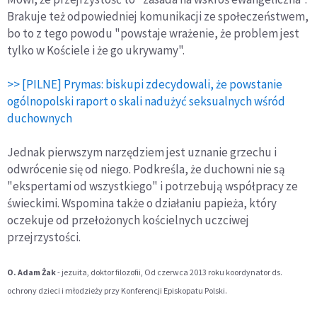
Brakuje też odpowiedniej komunikacji ze społeczeństwem,
bo to z tego powodu "powstaje wrażenie, że problem jest
tylko w Kościele i że go ukrywamy".
>> [PILNE] Prymas: biskupi zdecydowali, że powstanie
ogólnopolski raport o skali nadużyć seksualnych wśród
duchownych
Jednak pierwszym narzędziem jest uznanie grzechu i
odwrócenie się od niego. Podkreśla, że duchowni nie są
"ekspertami od wszystkiego" i potrzebują współpracy ze
świeckimi. Wspomina także o działaniu papieża, który
oczekuje od przełożonych kościelnych uczciwej
przejrzystości.
O. Adam Żak
- jezuita, doktor filozofii, Od czerwca 2013 roku koordynator ds.
ochrony dzieci i młodzieży przy Konferencji Episkopatu Polski.