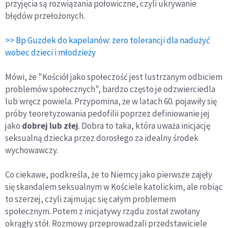
przyjęcia są rozwiązania połowiczne, czyli ukrywanie
błędów przełożonych.
>> Bp Guzdek do kapelanów: zero tolerancji dla nadużyć
wobec dzieci i młodzieży
Mówi, że "Kościół jako społeczość jest lustrzanym odbiciem
problemów społecznych", bardzo często je odzwierciedla
lub wręcz powiela. Przypomina, że w latach 60. pojawiły się
próby teoretyzowania pedofilii poprzez definiowanie jej
jako
dobrej lub złej
. Dobra to taka, która uważa inicjację
seksualną dziecka przez dorosłego za idealny środek
wychowawczy.
Co ciekawe, podkreśla, że to Niemcy jako pierwsze zajęły
się skandalem seksualnym w Kościele katolickim, ale robiąc
to szerzej, czyli zajmując się całym problemem
społecznym. Potem z inicjatywy rządu został zwołany
okrągły stół. Rozmowy przeprowadzali przedstawiciele