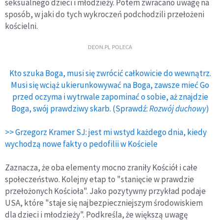
seksualnego dzieci i młodzieży. Potem zwracano uwagę na
sposób, w jaki do tych wykroczeń podchodzili przełożeni
kościelni.
DEON.PL POLECA
Kto szuka Boga, musi się zwrócić całkowicie do wewnątrz.
Musi się wciąż ukierunkowywać na Boga, zawsze mieć Go
przed oczyma i wytrwale zapominać o sobie, aż znajdzie
Boga, swój prawdziwy skarb. (Sprawdź:
Rozwój duchowy
)
>> Grzegorz Kramer SJ: jest mi wstyd każdego dnia, kiedy
wychodzą nowe fakty o pedofilii w Kościele
Zaznacza, że oba elementy mocno zraniły Kościół i całe
społeczeństwo. Kolejny etap to "stanięcie w prawdzie
przełożonych Kościoła". Jako pozytywny przykład podaje
USA, które "staje się najbezpieczniejszym środowiskiem
dla dzieci i młodzieży". Podkreśla, że większą uwagę