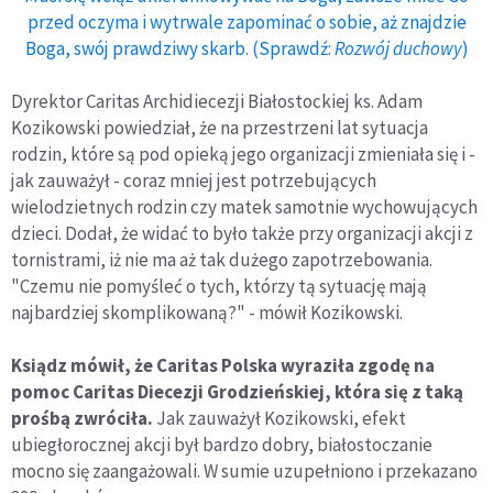
przed oczyma i wytrwale zapominać o sobie, aż znajdzie
Boga, swój prawdziwy skarb. (Sprawdź:
Rozwój duchowy
)
Dyrektor Caritas Archidiecezji Białostockiej ks. Adam
Kozikowski powiedział, że na przestrzeni lat sytuacja
rodzin, które są pod opieką jego organizacji zmieniała się i -
jak zauważył - coraz mniej jest potrzebujących
wielodzietnych rodzin czy matek samotnie wychowujących
dzieci. Dodał, że widać to było także przy organizacji akcji z
tornistrami, iż nie ma aż tak dużego zapotrzebowania.
"Czemu nie pomyśleć o tych, którzy tą sytuację mają
najbardziej skomplikowaną?" - mówił Kozikowski.
Ksiądz mówił, że Caritas Polska wyraziła zgodę na
pomoc Caritas Diecezji Grodzieńskiej, która się z taką
prośbą zwróciła.
Jak zauważył Kozikowski, efekt
ubiegłorocznej akcji był bardzo dobry, białostoczanie
mocno się zaangażowali. W sumie uzupełniono i przekazano