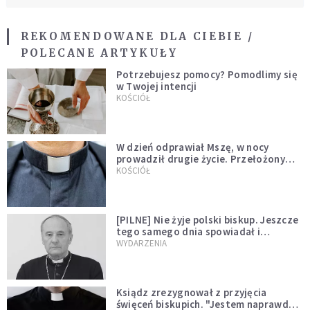
REKOMENDOWANE DLA CIEBIE /
POLECANE ARTYKUŁY
Potrzebujesz pomocy? Pomodlimy się
w Twojej intencji
KOŚCIÓŁ
W dzień odprawiał Mszę, w nocy
prowadził drugie życie. Przełożony
kazał mu opuścić zakon
KOŚCIÓŁ
[PILNE] Nie żyje polski biskup. Jeszcze
tego samego dnia spowiadał i
sprawował Mszę świętą
WYDARZENIA
Ksiądz zrezygnował z przyjęcia
święceń biskupich. "Jestem naprawdę