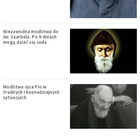
Niezawodna modlitwa do
św. Szarbela. Po 9 dniach
mogą dziać się cuda
Modlitwa ojca Pio w
trudnych i beznadziejnych
sytuacjach