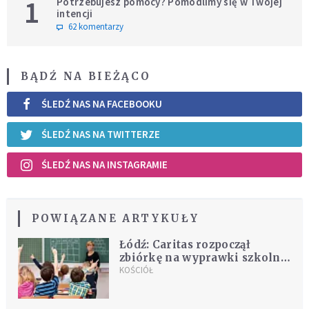
1
Potrzebujesz pomocy? Pomodlimy się w Twojej
intencji
62 komentarzy
BĄDŹ NA BIEŻĄCO
ŚLEDŹ NAS NA FACEBOOKU
ŚLEDŹ NAS NA TWITTERZE
ŚLEDŹ NAS NA INSTAGRAMIE
POWIĄZANE ARTYKUŁY
Łódź: Caritas rozpoczął
zbiórkę na wyprawki szkolne
dla dzieci z Białorusi
KOŚCIÓŁ