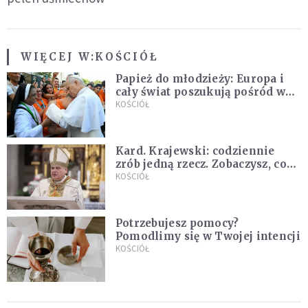
WIĘCEJ W:
KOŚCIÓŁ
Papież do młodzieży: Europa i
cały świat poszukują pośród was
nowych świętych
KOŚCIÓŁ
Kard. Krajewski: codziennie
zrób jedną rzecz. Zobaczysz, co
stanie się z twoim życiem
KOŚCIÓŁ
Potrzebujesz pomocy?
Pomodlimy się w Twojej intencji
KOŚCIÓŁ