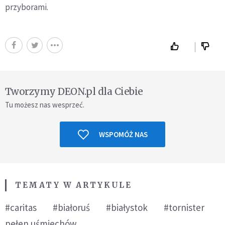
przyborami.
Tworzymy DEON.pl dla Ciebie
Tu możesz nas wesprzeć.
WSPOMÓŻ NAS
TEMATY W ARTYKULE
#caritas
#białoruś
#białystok
#tornister
pełen uśmiechów