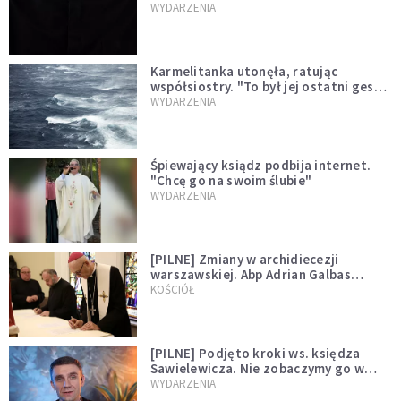
niegodny"
WYDARZENIA
Karmelitanka utonęła, ratując
współsiostry. "To był jej ostatni gest
miłości"
WYDARZENIA
Śpiewający ksiądz podbija internet.
"Chcę go na swoim ślubie"
WYDARZENIA
[PILNE] Zmiany w archidiecezji
warszawskiej. Abp Adrian Galbas
wręczył dekrety nowym proboszczom
KOŚCIÓŁ
[PILNE] Podjęto kroki ws. księdza
Sawielewicza. Nie zobaczymy go w
mediach
WYDARZENIA