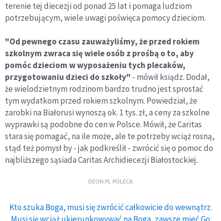
terenie tej diecezji od ponad 25 lat i pomaga ludziom
potrzebującym, wiele uwagi poświęca pomocy dzieciom.
"Od pewnego czasu zauważyliśmy, że przed rokiem
szkolnym zwraca się wiele osób z prośbą o to, aby
pomóc dzieciom w wyposażeniu tych plecaków,
przygotowaniu dzieci do szkoły"
- mówił ksiądz. Dodał,
że wielodzietnym rodzinom bardzo trudno jest sprostać
tym wydatkom przed rokiem szkolnym. Powiedział, że
zarobki na Białorusi wynoszą ok. 1 tys. zł, a ceny za szkolne
wyprawki są podobne do cen w Polsce. Mówił, że Caritas
stara się pomagać, na ile może, ale te potrzeby wciąż rosną,
stąd też pomysł by - jak podkreślił - zwrócić się o pomoc do
najbliższego sąsiada Caritas Archidiecezji Białostockiej.
DEON.PL POLECA
Kto szuka Boga, musi się zwrócić całkowicie do wewnątrz.
Musi się wciąż ukierunkowywać na Boga, zawsze mieć Go