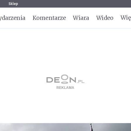
g
Sklep
Wię
darzenia
Komentarze
Wiara
Wideo