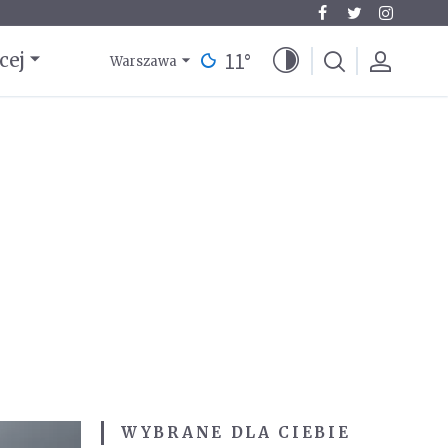
11
°
cej
Warszawa
WYBRANE DLA CIEBIE