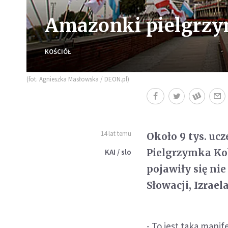
Amazonki pielgrzy
KOŚCIÓŁ
(fot. Agnieszka Masłowska / DEON.pl)
14 lat temu
Około 9 tys. uc
Pielgrzymka Ko
KAI / slo
pojawiły się nie
Słowacji, Izrael
- To jest taka manif