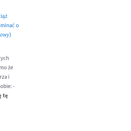
ciąż
ominać o
howy
)
tych
omo że
rza i
bie: -
ę tę