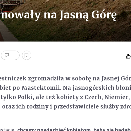
mowały na Jasną Górę
zestniczek zgromadziła w sobotę na Jasnej Gór
biet po Mastektomii. Na jasnogórskich błon
 tylko Polki, ale też kobiety z Czech, Niemiec,
a oraz ich rodziny i przedstawiciele służby zdr
estacja,
chcemy powiedzieć kobietom, żeby się badały