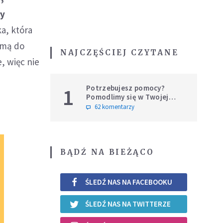
ły
a, która
amą do
NAJCZĘŚCIEJ CZYTANE
, więc nie
Potrzebujesz pomocy?
1
Pomodlimy się w Twojej
intencji
62 komentarzy
BĄDŹ NA BIEŻĄCO
ŚLEDŹ NAS NA FACEBOOKU
ŚLEDŹ NAS NA TWITTERZE