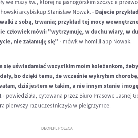
ły we mszy św., której na jasnogórskim szczycie przewo
chowski arcybiskup Stanisław Nowak. -
Dajecie przykła
walki z sobą, trwania; przykład tej mocy wewnętrzne
zie człowiek mówi: "wytrzymuję, w duchu wiary, w d
ycie, nie załamuję się"
- mówił w homilii abp Nowak.
am się uświadamiać wszystkim moim koleżankom, żeby
dały, bo dzięki temu, że wcześnie wykryłam chorobę
łam, dziś jestem w takim, a nie innym stanie i mogę
t
- powiedziała, cytowana przez Biuro Prasowe Jasnej G
ra pierwszy raz uczestniczyła w pielgrzymce.
DEON.PL POLECA