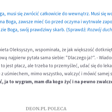
ga, musi się zwrócić całkowicie do wewnątrz. Musi się w
a Boga, zawsze mieć Go przed oczyma i wytrwale zap
dzie Boga, swój prawdziwy skarb. (Sprawdź:
Rozwój duc
bieta Oleksyszyn, wspominała, że jak większość dotknię
ą najpierw pytała sama siebie: "Dlaczego ja?". - Wiad
o jest płacz, ale trzeba to przemyśleć, udać się do leka
 z uśmiechem, mimo wszystko, walczyć i mówić samej so
, ja to wygram, mam dla kogo żyć i na pewno zwalcz
DEON.PL POLECA