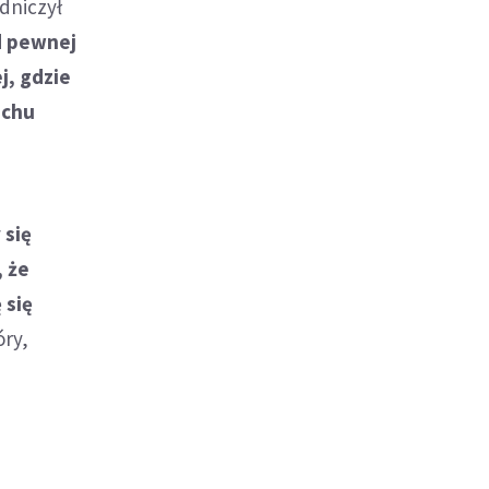
dniczył
d pewnej
j, gdzie
uchu
 się
, że
 się
óry,