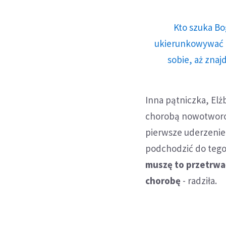
Kto szuka Bo
ukierunkowywać n
sobie, aż znaj
Inna pątniczka, Elż
chorobą nowotworow
pierwsze uderzenie t
podchodzić do tego
muszę to przetrwać
chorobę
- radziła.