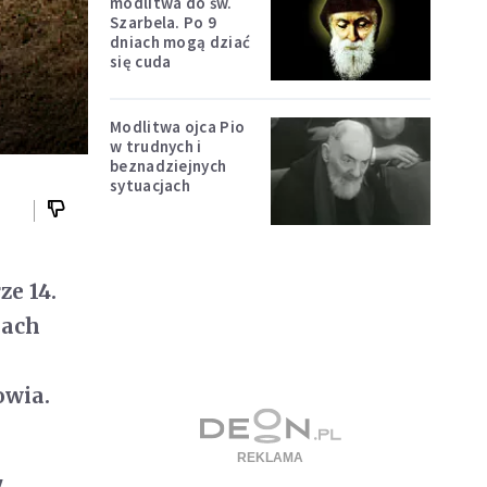
modlitwa do św.
Szarbela. Po 9
dniach mogą dziać
się cuda
Modlitwa ojca Pio
w trudnych i
beznadziejnych
sytuacjach
ze 14.
iach
owia.
,