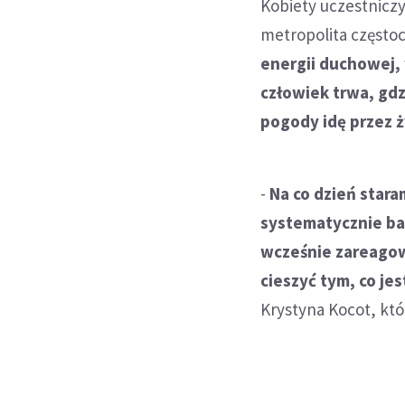
Kobiety uczestniczy
metropolita często
energii duchowej, 
człowiek trwa, gd
pogody idę przez ż
-
Na co dzień star
systematycznie ba
wcześnie zareagowa
cieszyć tym, co jes
Krystyna Kocot, któ