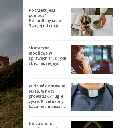
Potrzebujesz
pomocy?
Pomodlimy się w
Twojej intencji
Skuteczna
modlitwa w
sprawach trudnych
i beznadziejnych
W dzień odprawiał
Mszę, w nocy
prowadził drugie
życie. Przełożony
kazał mu opuścić
zakon
Niezawodna