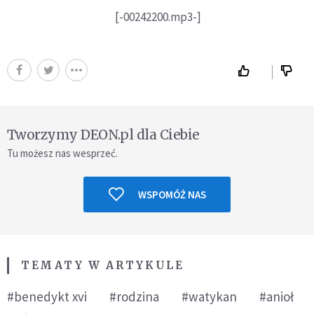
[-00242200.mp3-]
Tworzymy DEON.pl dla Ciebie
Tu możesz nas wesprzeć.
WSPOMÓŻ NAS
TEMATY W ARTYKULE
#benedykt xvi
#rodzina
#watykan
#anioł