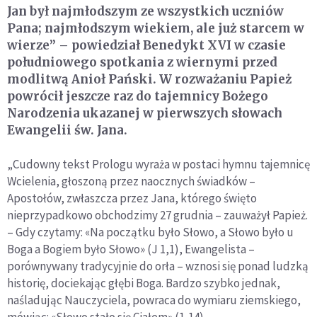
Jan był najmłodszym ze wszystkich uczniów
Pana; najmłodszym wiekiem, ale już starcem w
wierze” – powiedział Benedykt XVI w czasie
południowego spotkania z wiernymi przed
modlitwą Anioł Pański. W rozważaniu Papież
powrócił jeszcze raz do tajemnicy Bożego
Narodzenia ukazanej w pierwszych słowach
Ewangelii św. Jana.
„Cudowny tekst Prologu wyraża w postaci hymnu tajemnicę
Wcielenia, głoszoną przez naocznych świadków –
Apostołów, zwłaszcza przez Jana, którego święto
nieprzypadkowo obchodzimy 27 grudnia – zauważył Papież.
– Gdy czytamy: «Na początku było Słowo, a Słowo było u
Boga a Bogiem było Słowo» (J 1,1), Ewangelista –
porównywany tradycyjnie do orła – wznosi się ponad ludzką
historię, dociekając głębi Boga. Bardzo szybko jednak,
naśladując Nauczyciela, powraca do wymiaru ziemskiego,
mówiąc: «Słowo stało się Ciałem» (1,14).