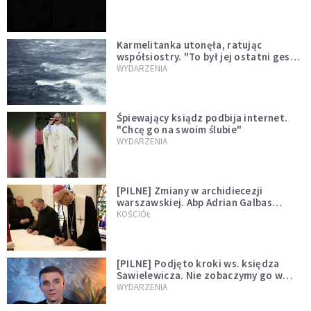
Karmelitanka utonęła, ratując
współsiostry. "To był jej ostatni gest
miłości"
WYDARZENIA
Śpiewający ksiądz podbija internet.
"Chcę go na swoim ślubie"
WYDARZENIA
[PILNE] Zmiany w archidiecezji
warszawskiej. Abp Adrian Galbas
wręczył dekrety nowym proboszczom
KOŚCIÓŁ
[PILNE] Podjęto kroki ws. księdza
Sawielewicza. Nie zobaczymy go w
mediach
WYDARZENIA