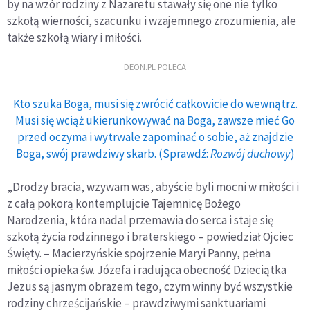
by na wzór rodziny z Nazaretu stawały się one nie tylko
szkołą wierności, szacunku i wzajemnego zrozumienia, ale
także szkołą wiary i miłości.
DEON.PL POLECA
Kto szuka Boga, musi się zwrócić całkowicie do wewnątrz.
Musi się wciąż ukierunkowywać na Boga, zawsze mieć Go
przed oczyma i wytrwale zapominać o sobie, aż znajdzie
Boga, swój prawdziwy skarb. (Sprawdź:
Rozwój duchowy
)
„Drodzy bracia, wzywam was, abyście byli mocni w miłości i
z całą pokorą kontemplujcie Tajemnicę Bożego
Narodzenia, która nadal przemawia do serca i staje się
szkołą życia rodzinnego i braterskiego – powiedział Ojciec
Święty. – Macierzyńskie spojrzenie Maryi Panny, pełna
miłości opieka św. Józefa i radująca obecność Dzieciątka
Jezus są jasnym obrazem tego, czym winny być wszystkie
rodziny chrześcijańskie – prawdziwymi sanktuariami