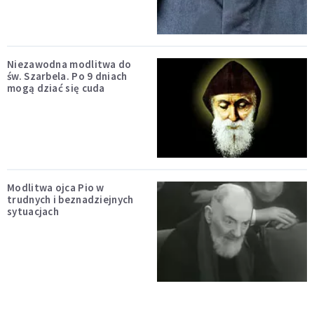
Niezawodna modlitwa do
św. Szarbela. Po 9 dniach
mogą dziać się cuda
Modlitwa ojca Pio w
trudnych i beznadziejnych
sytuacjach