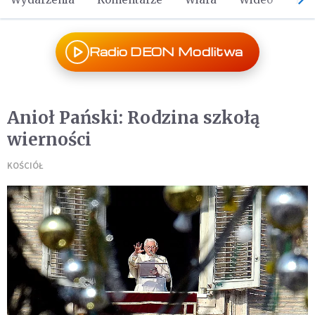
Radio DEON Modlitwa
Anioł Pański: Rodzina szkołą
wierności
KOŚCIÓŁ