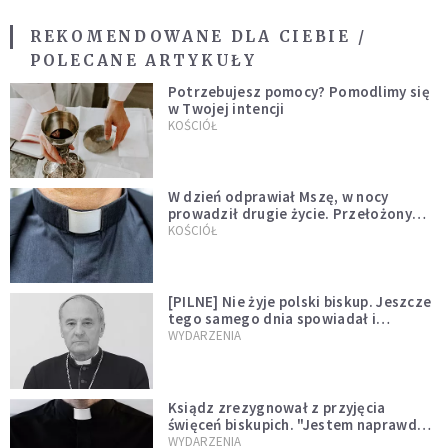
REKOMENDOWANE DLA CIEBIE /
POLECANE ARTYKUŁY
Potrzebujesz pomocy? Pomodlimy się
w Twojej intencji
KOŚCIÓŁ
W dzień odprawiał Mszę, w nocy
prowadził drugie życie. Przełożony
kazał mu opuścić zakon
KOŚCIÓŁ
[PILNE] Nie żyje polski biskup. Jeszcze
tego samego dnia spowiadał i
sprawował Mszę świętą
WYDARZENIA
Ksiądz zrezygnował z przyjęcia
święceń biskupich. "Jestem naprawdę
niegodny"
WYDARZENIA