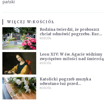
pański
WIĘCEJ W:
KOŚCIÓŁ
Rodzina twierdzi, że proboszcz
chciał odmówić pogrzebu. Kuria
zapowiada wyjaśnienia
KOŚCIÓŁ
Leon XIV: W św. Agacie widzimy
zwycięstwo miłości nad śmiercią
KOŚCIÓŁ
Katolicki pogrzeb muzyka
odwołano tuż przed
uroczystością. Powodem była
KOŚCIÓŁ
przynależność do masonerii