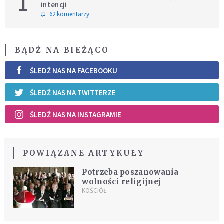
1
intencji
62 komentarzy
BĄDŹ NA BIEŻĄCO
ŚLEDŹ NAS NA FACEBOOKU
ŚLEDŹ NAS NA TWITTERZE
ŚLEDŹ NAS NA INSTAGRAMIE
POWIĄZANE ARTYKUŁY
Potrzeba poszanowania
wolności religijnej
KOŚCIÓŁ