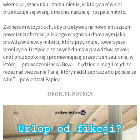
wierności, szacunku i zrozumienia, w których również
przekazuje się wiarę, umacnia nadzieję i rozpala miłość.
Zachęcam wszystkich, aby przeżywali na nowo entuzjazm
powołania chrześcijańskiego w ognisku domowym jako
prawdziwi siewcy miłości, która przyjmuje, towarzyszy i
broni życia. Uczyńcie ze swych domów prawdziwą szkołę
cnót oraz spokojną i promieniującą przestrzeń zaufania, w
której – prowadzeni łaską Bożą – będziecie mogli mądrze
rozeznać wezwanie Pana, który nadal zaprasza do pójścia za
Nim” – powiedział Papież.
DEON.PL POLECA