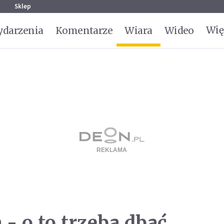
g
Sklep
Wię
darzenia
Komentarze
Wiara
Wideo
- o to trzeba dbać