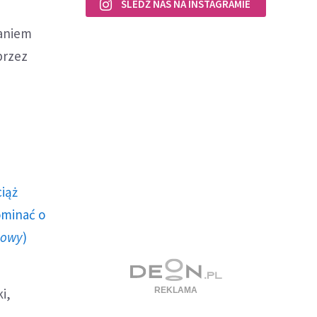
ŚLEDŹ NAS NA INSTAGRAMIE
waniem
przez
ciąż
ominać o
howy
)
i,