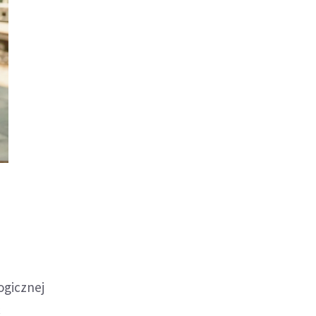
ogicznej
c