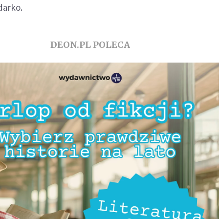
darko.
DEON.PL POLECA