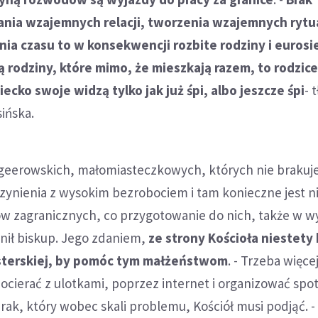
nia wzajemnych relacji, tworzenia wzajemnych rytu
ia czasu to w konsekwencji rozbite rodziny i eurosi
ą rodziny, które mimo, że mieszkają razem, to rodzice
ecko swoje widzą tylko jak już śpi, albo jeszcze śpi
- 
ińska.
geerowskich, małomiasteczkowych, których nie brakuje
zynienia z wysokim bezrobociem i tam konieczne jest ni
w zagranicznych, co przygotowanie do nich, także w w
ił biskup. Jego zdaniem,
ze strony Kościoła niestety
sterskiej, by pomóc tym małżeństwom
. - Trzeba więce
cierać z ulotkami, poprzez internet i organizować spo
brak, który wobec skali problemu, Kościół musi podjąć. -