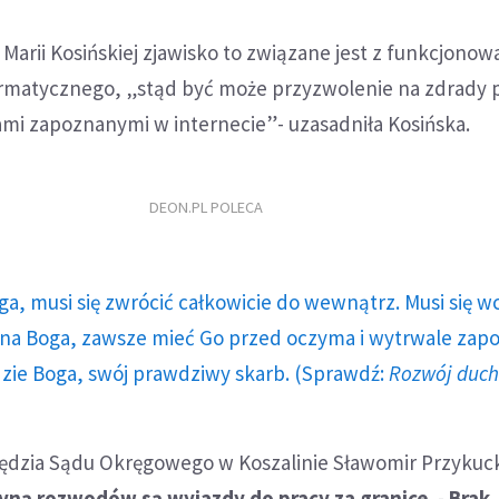
arii Kosińskiej zjawisko to związane jest z funkcjono
rmatycznego, „stąd być może przyzwolenie na zdrady 
ami zapoznanymi w internecie”- uzasadniła Kosińska.
DEON.PL POLECA
ga, musi się zwrócić całkowicie do wewnątrz. Musi się w
a Boga, zawsze mieć Go przed oczyma i wytrwale zap
dzie Boga, swój prawdziwy skarb. (Sprawdź:
Rozwój duc
ędzia Sądu Okręgowego w Koszalinie Sławomir Przykuck
zyną rozwodów są wyjazdy do pracy za granice
. -
Brak