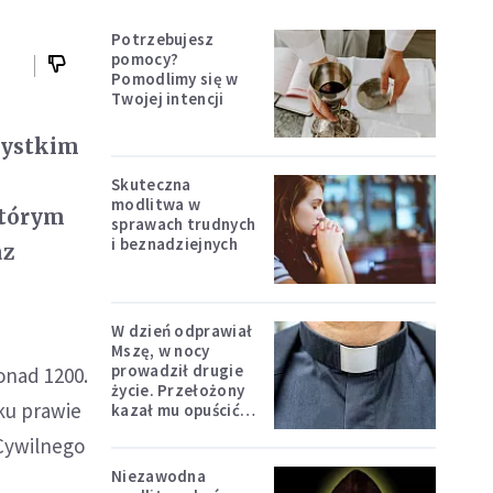
Potrzebujesz
pomocy?
Pomodlimy się w
Twojej intencji
zystkim
Skuteczna
modlitwa w
którym
sprawach trudnych
i beznadziejnych
az
W dzień odprawiał
Mszę, w nocy
prowadził drugie
onad 1200.
życie. Przełożony
ku prawie
kazał mu opuścić
zakon
Cywilnego
Niezawodna