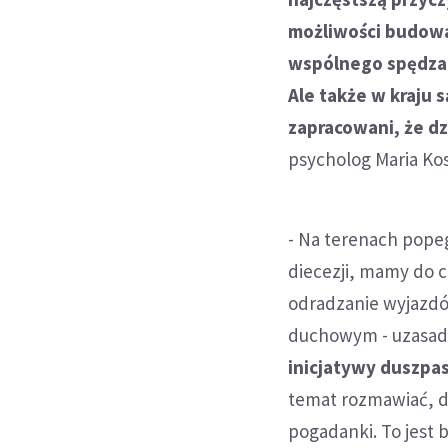
możliwości budowa
wspólnego spędzan
Ale także w kraju s
zapracowani, że dzi
psycholog Maria Kos
- Na terenach pope
diecezji, mamy do c
odradzanie wyjazdó
duchowym - uzasadn
inicjatywy duszpa
temat rozmawiać, do
pogadanki. To jest 