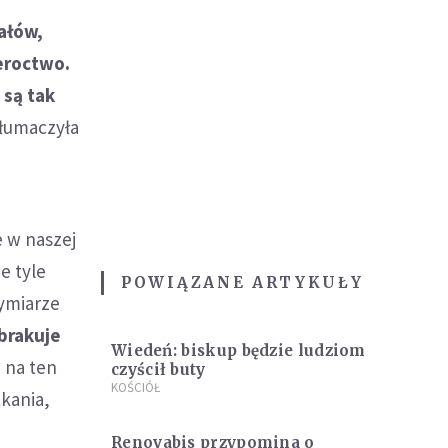
ałów,
eroctwo.
 są tak
tłumaczyła
 w naszej
e tyle
POWIĄZANE ARTYKUŁY
ymiarze
 brakuje
Wiedeń: biskup będzie ludziom
j na ten
czyścił buty
KOŚCIÓŁ
tkania,
Renovabis przypomina o