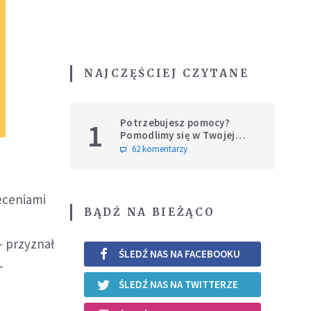
NAJCZĘŚCIEJ CZYTANE
Potrzebujesz pomocy?
1
Pomodlimy się w Twojej
intencji
62 komentarzy
leceniami
BĄDŹ NA BIEŻĄCO
- przyznał
ŚLEDŹ NAS NA FACEBOOKU
-
ŚLEDŹ NAS NA TWITTERZE