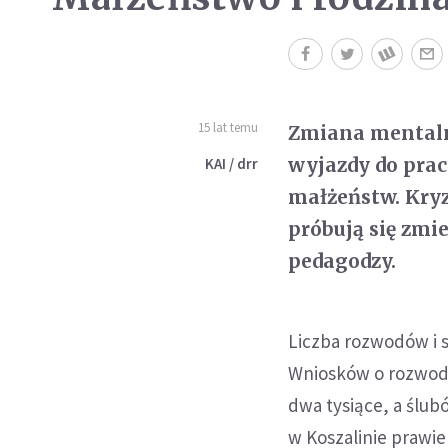
15 lat temu
Zmiana mentaln
wyjazdy do prac
KAI / drr
małżeństw. Kryz
próbują się zmie
pedagodzy.
Liczba rozwodów i s
Wniosków o rozwody
dwa tysiące, a ślu
w Koszalinie prawie