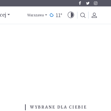
11
°
cej
Warszawa
WYBRANE DLA CIEBIE