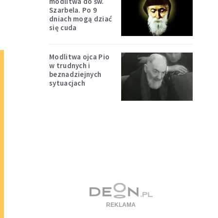
modlitwa do św.
Szarbela. Po 9
dniach mogą dziać
się cuda
Modlitwa ojca Pio
w trudnych i
beznadziejnych
sytuacjach