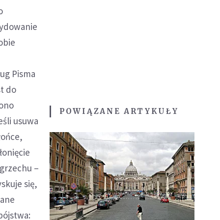
o
ecydowanie
obie
dług Pisma
st do
 ono
POWIĄZANE ARTYKUŁY
eśli usuwa
łońce,
łonięcie
 grzechu –
skuje się,
wane
bójstwa: