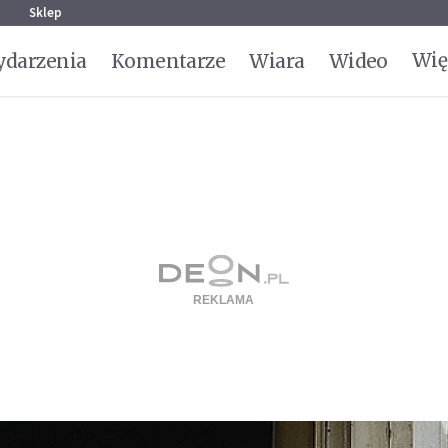
g
Sklep
Wię
darzenia
Komentarze
Wiara
Wideo