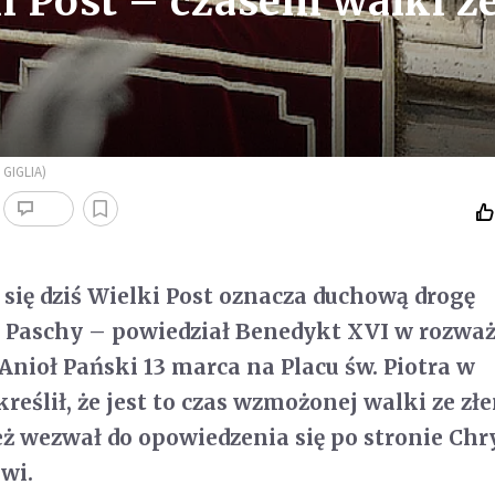
i Post – czasem walki z
 GIGLIA)
się dziś Wielki Post oznacza duchową drogę
 Paschy – powiedział Benedykt XVI w rozwa
Anioł Pański 13 marca na Placu św. Piotra w
eślił, że jest to czas wzmożonej walki ze złe
ż wezwał do opowiedzenia się po stronie Chr
wi.