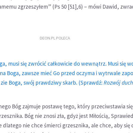
amemu zgrzeszyłem” (Ps 50 [51],6) – mówi Dawid, zwrac
DEON.PL POLECA
ga, musi się zwrócić całkowicie do wewnątrz. Musi się w
a Boga, zawsze mieć Go przed oczyma i wytrwale zap
dzie Boga, swój prawdziwy skarb. (Sprawdź:
Rozwój duc
nego Bóg zajmuje postawę tego, który przeciwstawia się
rzesznika. Bóg nie znosi zła, gdyż jest Miłością, Sprawied
e dlatego nie chce śmierci grzesznika, ale chce, aby się 