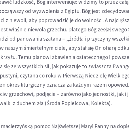
zbawić ludzkość, Bóg interweniuje: widzimy to przez całą
począwszy od wyzwolenia z Egiptu. Bóg jest zdecydowa
i z niewoli, aby poprowadzić je do wolności. A najcięższ
jest właśnie niewola grzechu. Dlatego Bóg zesłał swego
ludzi od panowania szatana – „źródła i przyczyny wszelk
 w naszym śmiertelnym ciele, aby stał się On ofiarą odku
a krzyżu. Temu planowi zbawienia ostatecznego i pows
a się ze wszystkich sił, jak pokazuje to zwłaszcza Ewange
pustyni, czytana co roku w Pierwszą Niedzielę Wielkieg
en okres liturgiczny oznacza za każdym razem opowiedz
iw grzechowi, podjęcie – zarówno jako jednostki, jak i 
walki z duchem zła (Środa Popielcowa, Kolekta).
 macierzyńską pomoc Najświętszej Maryi Panny na dopi