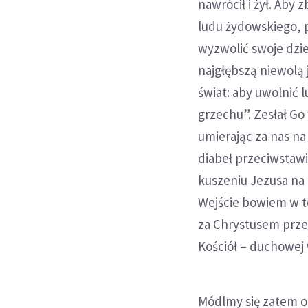
nawrócił i żył. Aby 
ludu żydowskiego, 
wyzwolić swoje dziec
najgłębszą niewolą 
świat: aby uwolnić 
grzechu”. Zesłał Go
umierając za nas n
diabeł przeciwstawi
kuszeniu Jezusa na 
Wejście bowiem w t
za Chrystusem przec
Kościół – duchowej 
Módlmy się zatem o