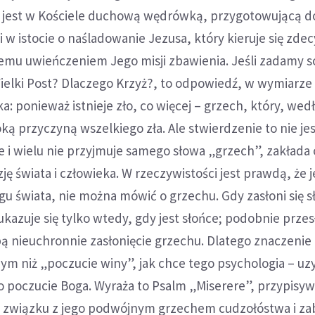
ry jest w Kościele duchową wędrówką, przygotowującą d
i w istocie o naśladowanie Jezusa, który kieruje się zd
emu uwieńczeniem Jego misji zbawienia. Jeśli zadamy s
ielki Post? Dlaczego Krzyż?, to odpowiedź, w wymiarze
ka: ponieważ istnieje zło, co więcej – grzech, który, we
oką przyczyną wszelkiego zła. Ale stwierdzenie to nie je
 i wielu nie przyjmuje samego słowa „grzech”, zakłada
ję świata i człowieka. W rzeczywistości jest prawdą, że j
gu świata, nie można mówić o grzechu. Gdy zasłoni się s
 ukazuje się tylko wtedy, gdy jest słońce; podobnie przes
ą nieuchronnie zasłonięcie grzechu. Dlatego znaczenie
nym niż „poczucie winy”, jak chce tego psychologia – uzy
 poczucie Boga. Wyraża to Psalm „Miserere”, przypisy
 związku z jego podwójnym grzechem cudzołóstwa i za