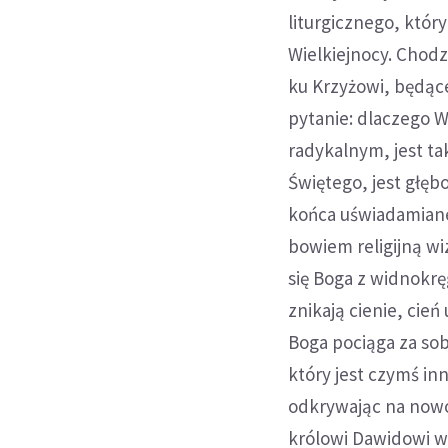
liturgicznego, któ
Wielkiejnocy. Chodz
ku Krzyżowi, będąc
pytanie: dlaczego W
radykalnym, jest ta
Świętego, jest głęb
końca uświadamiane
bowiem religijną wiz
się Boga z widnokrę
znikają cienie, cień
Boga pociąga za sob
który jest czymś in
odkrywając na nowo
królowi Dawidowi w