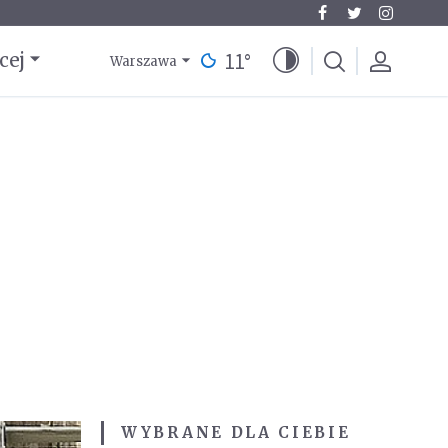
11
°
cej
Warszawa
WYBRANE DLA CIEBIE