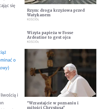
ając się
Rzym: droga krzyżowa przed
Watykanem
KOŚCIÓŁ
Wizyta papieża w Fosse
Ardeatine to gest ojca
KOŚCIÓŁ
ciąż
ominać o
howy
)
liwością i
on
"Wzrastajcie w poznaniu i
miłości Chrystusa"