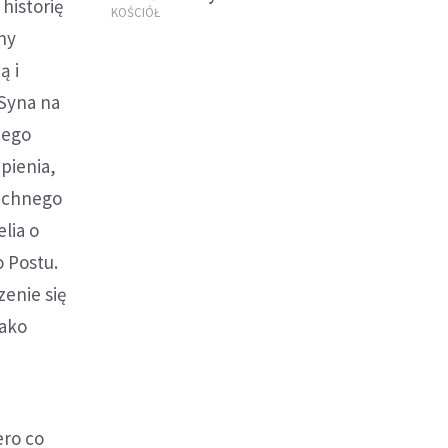
 historię
KOŚCIÓŁ
ny
ą i
 Syna na
iego
pienia,
zechnego
lia o
o Postu.
enie się
jako
ero co