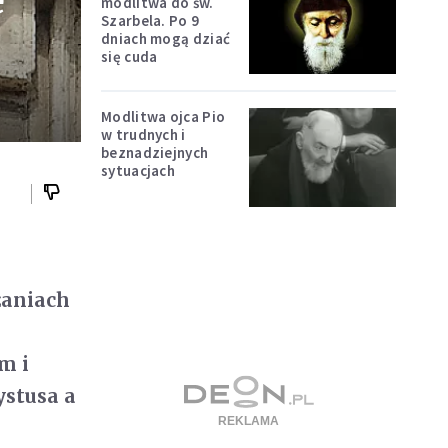
e
modlitwa do św.
Szarbela. Po 9
dniach mogą dziać
się cuda
Modlitwa ojca Pio
w trudnych i
beznadziejnych
sytuacjach
żaniach
m i
ystusa a