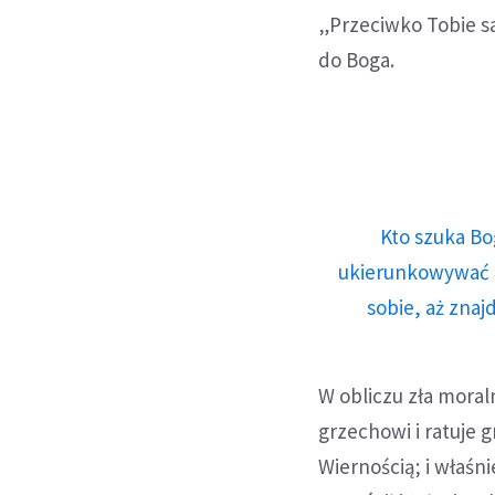
„Przeciwko Tobie s
do Boga.
Kto szuka Bo
ukierunkowywać n
sobie, aż znaj
W obliczu zła moral
grzechowi i ratuje g
Wiernością; i właśni