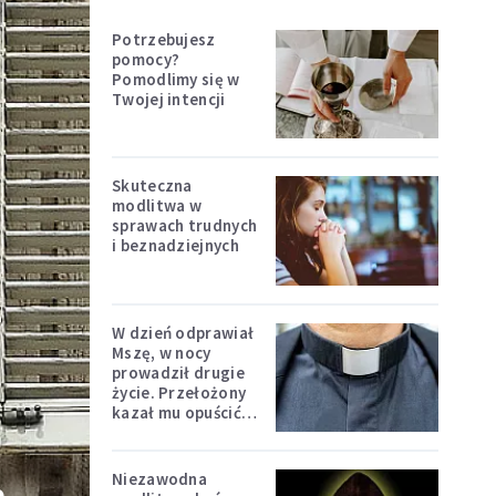
Potrzebujesz
pomocy?
Pomodlimy się w
Twojej intencji
Skuteczna
modlitwa w
sprawach trudnych
i beznadziejnych
W dzień odprawiał
Mszę, w nocy
prowadził drugie
życie. Przełożony
kazał mu opuścić
zakon
Niezawodna