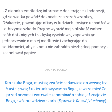
- Z niepokojem śledzę informacje docierające z Indonezji,
gdzie wielka powódź dokonała zniszczeń w stolicy,
Dżakarcie, powodując ofiary w ludziach, tysiące uchodźców
i olbrzymie szkody. Pragnę wyrazić moją bliskość wobec
osób dotkniętych tą klęską żywiołową, zapewniając
jednocześnie o mojej modlitwie i zachęcając do
solidarności, aby nikomu nie zabrakło niezbędnej pomocy -
zaapelował papież.
DEON.PL POLECA
Kto szuka Boga, musi się zwrócić całkowicie do wewnątrz.
Musi się wciąż ukierunkowywać na Boga, zawsze mieć Go
przed oczyma i wytrwale zapominać o sobie, aż znajdzie
Boga, swój prawdziwy skarb. (Sprawdź:
Rozwój duchowy
)