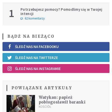
1
Potrzebujesz pomocy? Pomodlimy się w Twojej
intencji
62 komentarzy
BĄDŹ NA BIEŻĄCO
ŚLEDŹ NAS NA FACEBOOKU
ŚLEDŹ NAS NA TWITTERZE
ŚLEDŹ NAS NA INSTAGRAMIE
POWIĄZANE ARTYKUŁY
Watykan: papież
pobłogosławił baranki
KOŚCIÓŁ