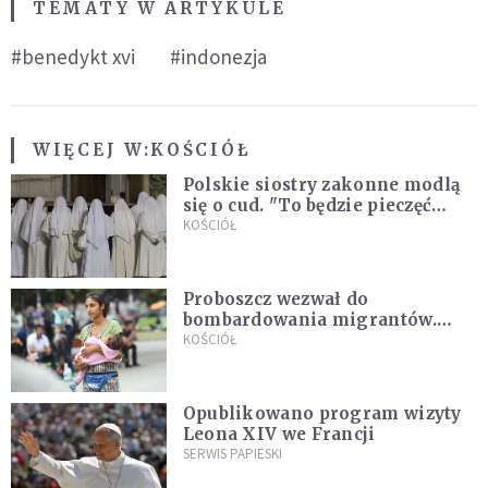
TEMATY W ARTYKULE
#benedykt xvi
#indonezja
WIĘCEJ W:
KOŚCIÓŁ
Polskie siostry zakonne modlą
się o cud. "To będzie pieczęć
Pana Boga dla naszej wiary"
KOŚCIÓŁ
Proboszcz wezwał do
bombardowania migrantów.
"Masowy ogień przeciwko
KOŚCIÓŁ
najeźdźcom!"
Opublikowano program wizyty
Leona XIV we Francji
SERWIS PAPIESKI