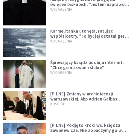
święceń biskupich. "Jestem naprawdę
niegodny"
WYDARZENIA
Karmelitanka utonęła, ratując
współsiostry. "To był jej ostatni gest
miłości"
WYDARZENIA
Śpiewający ksiądz podbija internet.
"Chcę go na swoim ślubie"
WYDARZENIA
[PILNE] Zmiany w archidiecezji
warszawskiej. Abp Adrian Galbas
wręczył dekrety nowym proboszczom
KOŚCIÓŁ
[PILNE] Podjęto kroki ws. księdza
Sawielewicza. Nie zobaczymy go w