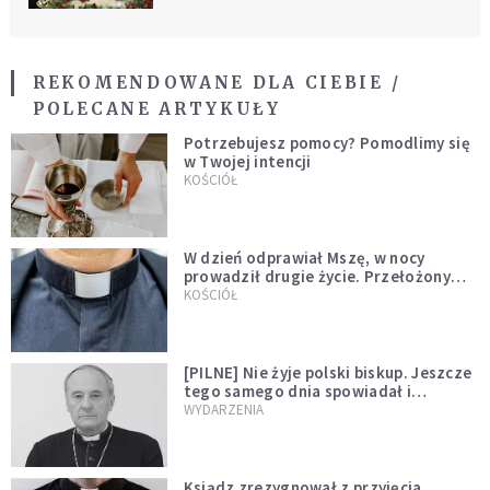
REKOMENDOWANE DLA CIEBIE /
POLECANE ARTYKUŁY
Potrzebujesz pomocy? Pomodlimy się
w Twojej intencji
KOŚCIÓŁ
W dzień odprawiał Mszę, w nocy
prowadził drugie życie. Przełożony
kazał mu opuścić zakon
KOŚCIÓŁ
[PILNE] Nie żyje polski biskup. Jeszcze
tego samego dnia spowiadał i
sprawował Mszę świętą
WYDARZENIA
Ksiądz zrezygnował z przyjęcia