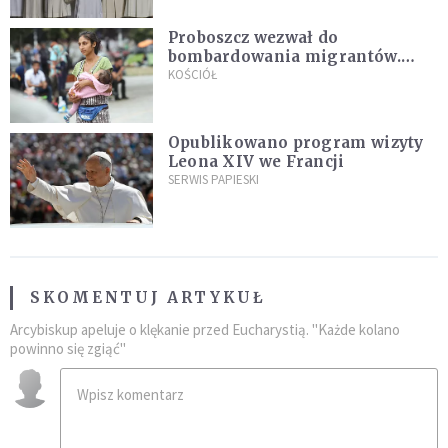
Proboszcz wezwał do
bombardowania migrantów.
"Masowy ogień przeciwko
KOŚCIÓŁ
najeźdźcom!"
Opublikowano program wizyty
Leona XIV we Francji
SERWIS PAPIESKI
SKOMENTUJ ARTYKUŁ
Arcybiskup apeluje o klękanie przed Eucharystią. "Każde kolano
powinno się zgiąć"