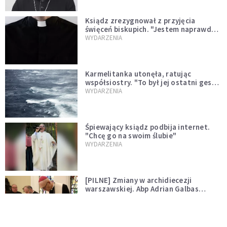
Ksiądz zrezygnował z przyjęcia
święceń biskupich. "Jestem naprawdę
niegodny"
WYDARZENIA
Karmelitanka utonęła, ratując
współsiostry. "To był jej ostatni gest
miłości"
WYDARZENIA
Śpiewający ksiądz podbija internet.
"Chcę go na swoim ślubie"
WYDARZENIA
[PILNE] Zmiany w archidiecezji
warszawskiej. Abp Adrian Galbas
wręczył dekrety nowym proboszczom
KOŚCIÓŁ