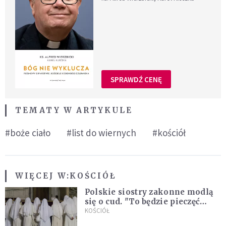
SPRAWDŹ CENĘ
TEMATY W ARTYKULE
#boże ciało
#list do wiernych
#kościół
WIĘCEJ W:
KOŚCIÓŁ
Polskie siostry zakonne modlą
się o cud. "To będzie pieczęć
Pana Boga dla naszej wiary"
KOŚCIÓŁ