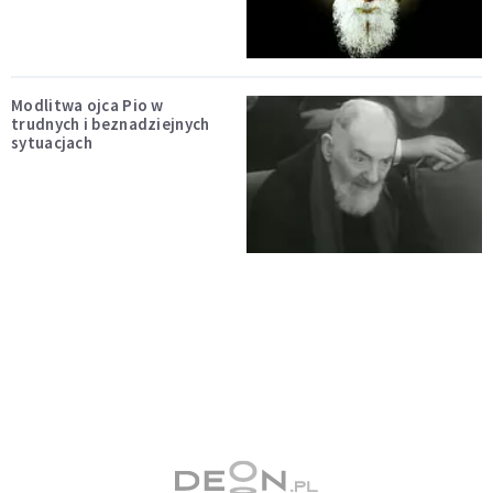
Modlitwa ojca Pio w
trudnych i beznadziejnych
sytuacjach