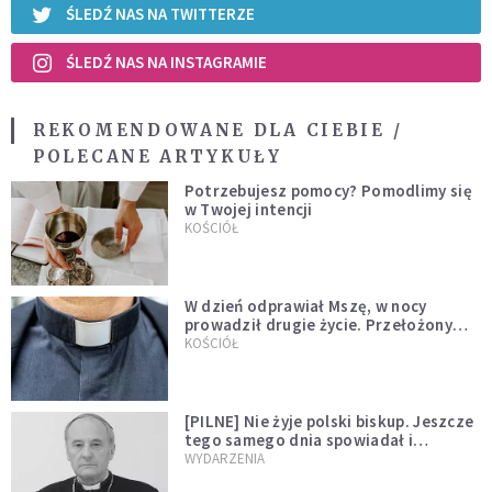
ŚLEDŹ NAS NA TWITTERZE
ŚLEDŹ NAS NA INSTAGRAMIE
REKOMENDOWANE DLA CIEBIE /
POLECANE ARTYKUŁY
Potrzebujesz pomocy? Pomodlimy się
w Twojej intencji
KOŚCIÓŁ
W dzień odprawiał Mszę, w nocy
prowadził drugie życie. Przełożony
kazał mu opuścić zakon
KOŚCIÓŁ
[PILNE] Nie żyje polski biskup. Jeszcze
tego samego dnia spowiadał i
sprawował Mszę świętą
WYDARZENIA