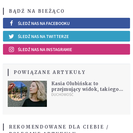
BĄDŹ NA BIEŻĄCO
ŚLEDŹ NAS NA FACEBOOKU
ŚLEDŹ NAS NA TWITTERZE
ŚLEDŹ NAS NA INSTAGRAMIE
POWIĄZANE ARTYKUŁY
Kasia Olubińska: to
przejmujący widok, takiego
Medjugorie nie znałam
DUCHOWOŚĆ
REKOMENDOWANE DLA CIEBIE /