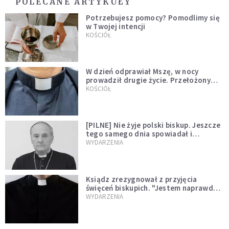
POLECANE ARTYKUŁY
Potrzebujesz pomocy? Pomodlimy się
w Twojej intencji
KOŚCIÓŁ
W dzień odprawiał Mszę, w nocy
prowadził drugie życie. Przełożony
kazał mu opuścić zakon
KOŚCIÓŁ
[PILNE] Nie żyje polski biskup. Jeszcze
tego samego dnia spowiadał i
sprawował Mszę świętą
WYDARZENIA
Ksiądz zrezygnował z przyjęcia
święceń biskupich. "Jestem naprawdę
niegodny"
WYDARZENIA