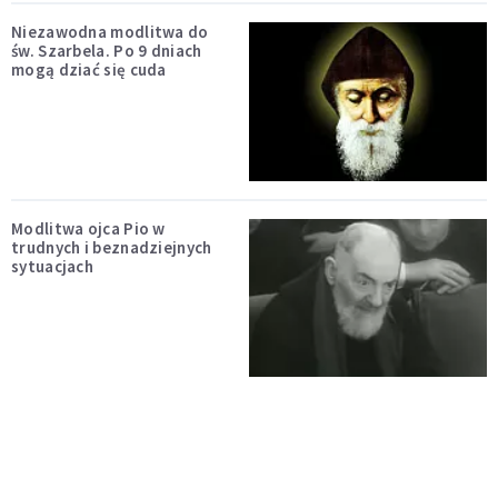
Niezawodna modlitwa do
św. Szarbela. Po 9 dniach
mogą dziać się cuda
Modlitwa ojca Pio w
trudnych i beznadziejnych
sytuacjach