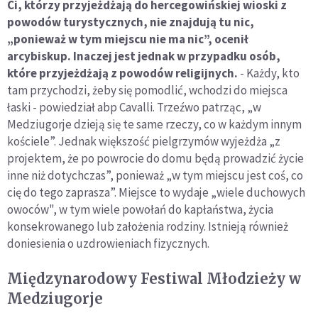
Ci, którzy przyjeżdżają do hercegowińskiej wioski z
powodów turystycznych, nie znajdują tu nic,
„ponieważ w tym miejscu nie ma nic”, ocenił
arcybiskup. Inaczej jest jednak w przypadku osób,
które przyjeżdżają z powodów religijnych.
- Każdy, kto
tam przychodzi, żeby się pomodlić, wchodzi do miejsca
łaski - powiedział abp Cavalli. Trzeźwo patrząc, „w
Medziugorje dzieją się te same rzeczy, co w każdym innym
kościele”. Jednak większość pielgrzymów wyjeżdża „z
projektem, że po powrocie do domu będą prowadzić życie
inne niż dotychczas”, ponieważ „w tym miejscu jest coś, co
cię do tego zaprasza”. Miejsce to wydaje „wiele duchowych
owoców", w tym wiele powołań do kapłaństwa, życia
konsekrowanego lub założenia rodziny. Istnieją również
doniesienia o uzdrowieniach fizycznych.
Międzynarodowy Festiwal Młodzieży w
Medziugorje