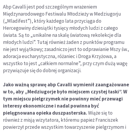
Abp Cavalli jest pod szczególnym wrażeniem
Międzynarodowego Festiwalu Młodzieży w Medziugorju
(„Mladifest”), który każdego lata przyciąga do
Hercegowiny dziesiątki tysięcy młodych ludzi z całego
świata. Są to „unikalne na skalę światową rekolekcje dla
młodych ludzi”. Tutaj również żaden z punktów programu
nie jest wyjątkowy; zasadniczo jest to odprawianie Mszy św.,
adoracja eucharystyczna, różaniec i Droga Krzyżowa, a
wszystko to jest „całkiem normalne”, przy czym dużą wagę
przywiązuje się do dobrej organizacji.
Jako ważną sprawę abp Cavalli wymienił zaangażowane
w to, aby „Medziugorje było miejscem czystej łaski”. W
tym miejscu pielgrzymek nie powinny mieć przewagi
interesy ekonomiczne i nadal powinna być
pielęgnowana opieka duszpasterska.
Wiąże się to
również z misją wizytatora, któremu papież Franciszek
powierzył przede wszystkim towarzyszenie pielgrzymom i