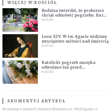
WIĘCEJ W:
KOŚCIÓŁ
Rodzina twierdzi, że proboszcz
chciał odmówić pogrzebu. Kuria
zapowiada wyjaśnienia
KOŚCIÓŁ
Leon XIV: W św. Agacie widzimy
zwycięstwo miłości nad śmiercią
KOŚCIÓŁ
Katolicki pogrzeb muzyka
odwołano tuż przed
uroczystością. Powodem była
KOŚCIÓŁ
przynależność do masonerii
SKOMENTUJ ARTYKUŁ
Arcybiskup o ważnych zmianach Watykanu ws. Medziugorje i o