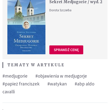
Sekret Medjugorie / wyd. 2
Dorota Szczerba
SPRAWDŹ CENĘ
TEMATY W ARTYKULE
#medjugorie
#objawienia w medjugorje
#papież franciszek
#watykan
#abp aldo
cavalli