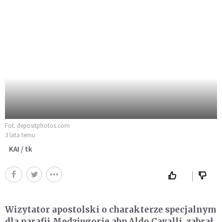
Fot. depositphotos.com
3 lata temu
KAI / tk
Wizytator apostolski o charakterze specjalnym
dla parafii Medziugorje abp Aldo Cavalli, zabrał