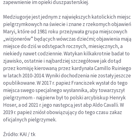
zapewnienie im opieki duszpasterskiej.
Medziugorje jest jednym z największych katolickich miejsc
pielgrzymkowych na świecie i znane z rzekomych objawień
Maryi, które od 1981 roku przeżywała grupa miejscowych
„wizjonerów” będących wówczas dziećmi; objawienia mają
miejsce do dziś w odstępach rocznych, miesięcznych, a
niekiedy nawet codziennie. Watykan kilkakrotnie badał to
zjawisko, ostatnie i najbardziej szczegółowe jak dotąd
przez komisję kierowaną przez kardynała Camillo Ruiniego
w latach 2010-2014. Wyniki dochodzenia nie zostały jeszcze
opublikowane. W 2017 r. papież Franciszek wysłał do tego
miejsca swego specjalnego wysłannika, aby towarzyszył
pielgrzymom - najpierw był to polski arcybiskup Henryk
Hoser, a od 2021 r. jego następcą jest abp Aldo Cavalli. W
2019 r. papież zniósł obowiązujący do tego czasu zakaz
oficjalnych pielgrzymek.
Źródło: KAI / tk