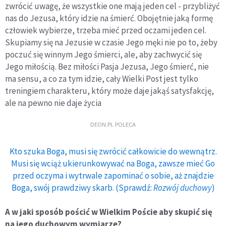
zwrócić uwagę, że wszystkie one mają jeden cel - przybliżyć
nas do Jezusa, który idzie na śmierć. Obojętnie jaką formę
człowiek wybierze, trzeba mieć przed oczami jeden cel.
Skupiamy się na Jezusie w czasie Jego męki nie po to, żeby
poczuć się winnym Jego śmierci, ale, aby zachwycić się
Jego miłością. Bez miłości Pasja Jezusa, Jego śmierć, nie
ma sensu, a co za tym idzie, cały Wielki Post jest tylko
treningiem charakteru, który może daje jakąś satysfakcję,
ale na pewno nie daje życia
DEON.PL POLECA
Kto szuka Boga, musi się zwrócić całkowicie do wewnątrz.
Musi się wciąż ukierunkowywać na Boga, zawsze mieć Go
przed oczyma i wytrwale zapominać o sobie, aż znajdzie
Boga, swój prawdziwy skarb. (Sprawdź:
Rozwój duchowy
)
A w jaki sposób pościć w Wielkim Poście aby skupić się
na jego duchowym wymiarze?