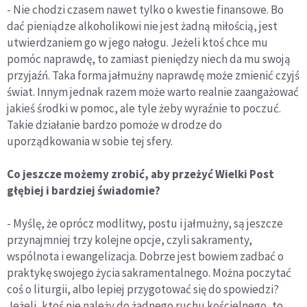
- Nie chodzi czasem nawet tylko o kwestie finansowe. Bo
dać pieniądze alkoholikowi nie jest żadną miłością, jest
utwierdzaniem go w jego nałogu. Jeżeli ktoś chce mu
pomóc naprawdę, to zamiast pieniędzy niech da mu swoją
przyjaźń. Taka forma jałmużny naprawdę może zmienić czyjś
świat. Innym jednak razem może warto realnie zaangażować
jakieś środki w pomoc, ale tyle żeby wyraźnie to poczuć.
Takie działanie bardzo pomoże w drodze do
uporządkowania w sobie tej sfery.
Co jeszcze możemy zrobić, aby przeżyć Wielki Post
głębiej i bardziej świadomie?
- Myślę, że oprócz modlitwy, postu i jałmużny, są jeszcze
przynajmniej trzy kolejne opcje, czyli sakramenty,
wspólnota i ewangelizacja. Dobrze jest bowiem zadbać o
praktykę swojego życia sakramentalnego. Można poczytać
coś o liturgii, albo lepiej przygotować się do spowiedzi?
Jeżeli, ktoś nie należy do żadnego ruchu kościelnego, to