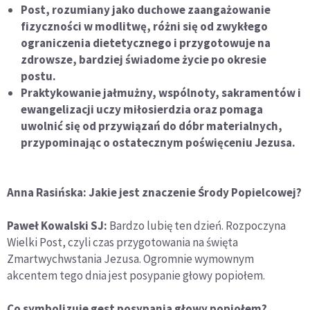
Post, rozumiany jako duchowe zaangażowanie
fizyczności w modlitwę, różni się od zwykłego
ograniczenia dietetycznego i przygotowuje na
zdrowsze, bardziej świadome życie po okresie
postu.
Praktykowanie jałmużny, wspólnoty, sakramentów i
ewangelizacji uczy miłosierdzia oraz pomaga
uwolnić się od przywiązań do dóbr materialnych,
przypominając o ostatecznym poświęceniu Jezusa.
Anna Rasińska: Jakie jest znaczenie Środy Popielcowej?
Paweł Kowalski SJ:
Bardzo lubię ten dzień. Rozpoczyna
Wielki Post, czyli czas przygotowania na święta
Zmartwychwstania Jezusa. Ogromnie wymownym
akcentem tego dnia jest posypanie głowy popiołem.
Co symbolizuje gest posypania głowy popiołem?