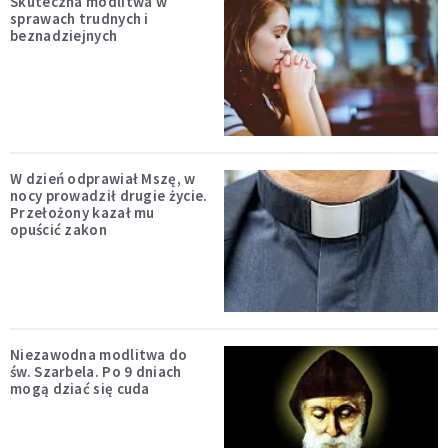
Skuteczna modlitwa w
sprawach trudnych i
beznadziejnych
W dzień odprawiał Mszę, w
nocy prowadził drugie życie.
Przełożony kazał mu
opuścić zakon
Niezawodna modlitwa do
św. Szarbela. Po 9 dniach
mogą dziać się cuda