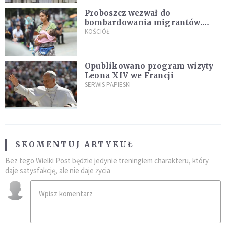
Proboszcz wezwał do
bombardowania migrantów.
"Masowy ogień przeciwko
KOŚCIÓŁ
najeźdźcom!"
Opublikowano program wizyty
Leona XIV we Francji
SERWIS PAPIESKI
SKOMENTUJ ARTYKUŁ
Bez tego Wielki Post będzie jedynie treningiem charakteru, który
daje satysfakcję, ale nie daje życia