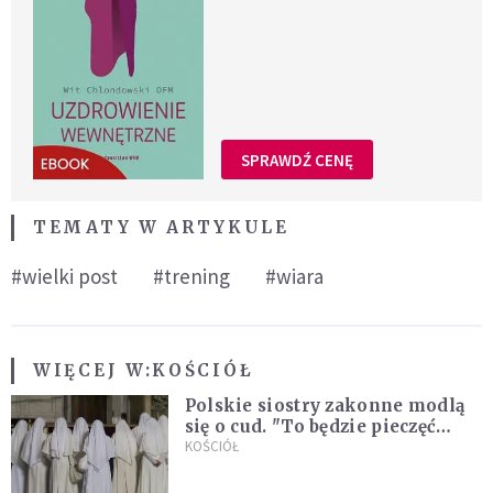
SPRAWDŹ CENĘ
TEMATY W ARTYKULE
#wielki post
#trening
#wiara
WIĘCEJ W:
KOŚCIÓŁ
Polskie siostry zakonne modlą
się o cud. "To będzie pieczęć
Pana Boga dla naszej wiary"
KOŚCIÓŁ