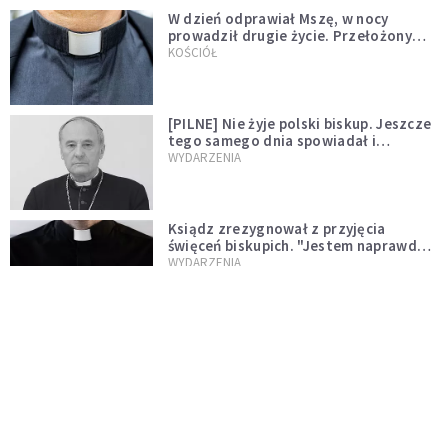
W dzień odprawiał Mszę, w nocy
prowadził drugie życie. Przełożony
kazał mu opuścić zakon
KOŚCIÓŁ
[PILNE] Nie żyje polski biskup. Jeszcze
tego samego dnia spowiadał i
sprawował Mszę świętą
WYDARZENIA
Ksiądz zrezygnował z przyjęcia
święceń biskupich. "Jestem naprawdę
niegodny"
WYDARZENIA
Karmelitanka utonęła, ratując
współsiostry. "To był jej ostatni gest
miłości"
WYDARZENIA
Śpiewający ksiądz podbija internet.