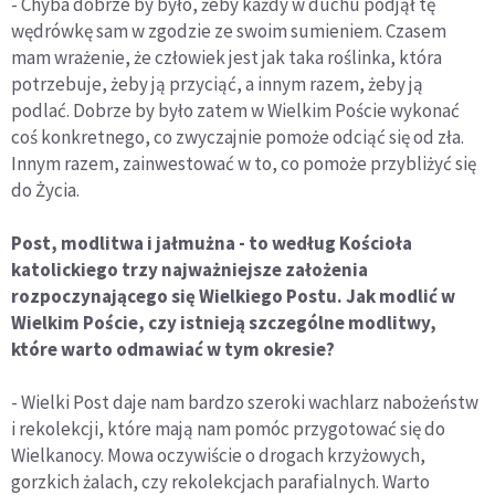
- Chyba dobrze by było, żeby każdy w duchu podjął tę
wędrówkę sam w zgodzie ze swoim sumieniem. Czasem
mam wrażenie, że człowiek jest jak taka roślinka, która
potrzebuje, żeby ją przyciąć, a innym razem, żeby ją
podlać. Dobrze by było zatem w Wielkim Poście wykonać
coś konkretnego, co zwyczajnie pomoże odciąć się od zła.
Innym razem, zainwestować w to, co pomoże przybliżyć się
do Życia.
Post, modlitwa i jałmużna - to według Kościoła
katolickiego trzy najważniejsze założenia
rozpoczynającego się Wielkiego Postu. Jak modlić w
Wielkim Poście, czy istnieją szczególne modlitwy,
które warto odmawiać w tym okresie?
- Wielki Post daje nam bardzo szeroki wachlarz nabożeństw
i rekolekcji, które mają nam pomóc przygotować się do
Wielkanocy. Mowa oczywiście o drogach krzyżowych,
gorzkich żalach, czy rekolekcjach parafialnych. Warto