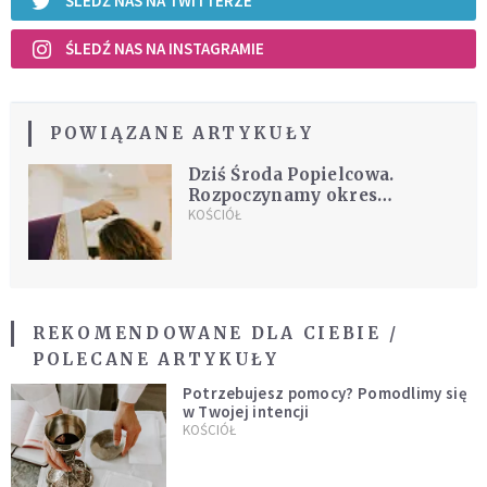
ŚLEDŹ NAS NA TWITTERZE
ŚLEDŹ NAS NA INSTAGRAMIE
POWIĄZANE ARTYKUŁY
Dziś Środa Popielcowa.
Rozpoczynamy okres
Wielkiego Postu
KOŚCIÓŁ
REKOMENDOWANE DLA CIEBIE /
POLECANE ARTYKUŁY
Potrzebujesz pomocy? Pomodlimy się
w Twojej intencji
KOŚCIÓŁ