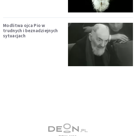
Modlitwa ojca Pio w
trudnych i beznadziejnych
sytuacjach