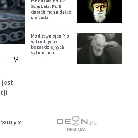
modlitwa do św.
Szarbela. Po 9
dniach mogą dziać
się cuda
Modlitwa ojca Pio
w trudnych i
beznadziejnych
sytuacjach
 jest
cji
czony z