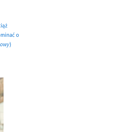
ciąż
ominać o
howy
)