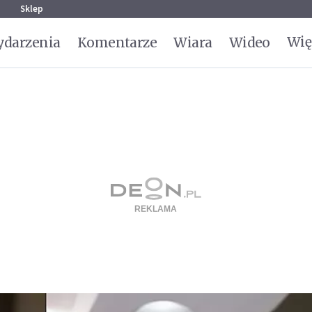
g
Sklep
Wię
darzenia
Komentarze
Wiara
Wideo