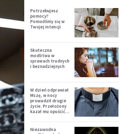
Potrzebujesz
pomocy?
Pomodlimy się w
Twojej intencji
Skuteczna
modlitwa w
sprawach trudnych
i beznadziejnych
W dzień odprawiał
Mszę, w nocy
prowadził drugie
życie. Przełożony
kazał mu opuścić
zakon
Niezawodna