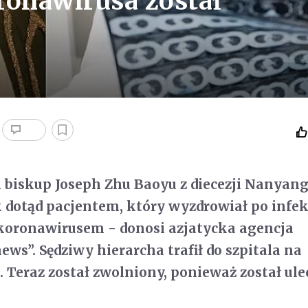
ronawirusa został
i biskup Joseph Zhu Baoyu z diecezji Nanyang
 dotąd pacjentem, który wyzdrowiał po infek
oronawirusem - donosi azjatycka agencja
ws”. Sędziwy hierarcha trafił do szpitala na
. Teraz został zwolniony, ponieważ został ule