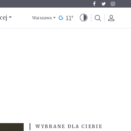
11
°
cej
Warszawa
WYBRANE DLA CIEBIE