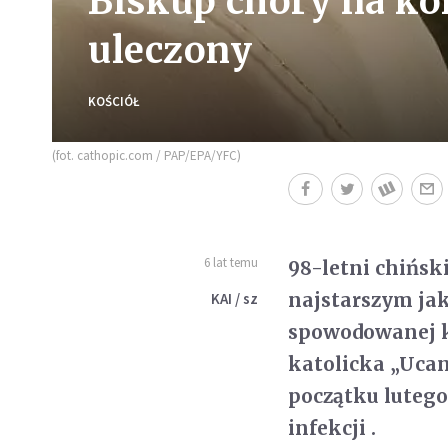
Biskup chory na ko
uleczony
KOŚCIÓŁ
(fot. cathopic.com / PAP/EPA/YFC)
6 lat temu
98-letni chińsk
najstarszym jak
KAI / sz
spowodowanej k
katolicka „Ucane
początku lutego
infekcji .