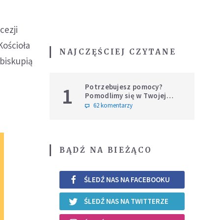
cezji
Kościoła
NAJCZĘŚCIEJ CZYTANE
 biskupią
Potrzebujesz pomocy?
1
Pomodlimy się w Twojej
intencji
62 komentarzy
BĄDŹ NA BIEŻĄCO
ŚLEDŹ NAS NA FACEBOOKU
ŚLEDŹ NAS NA TWITTERZE