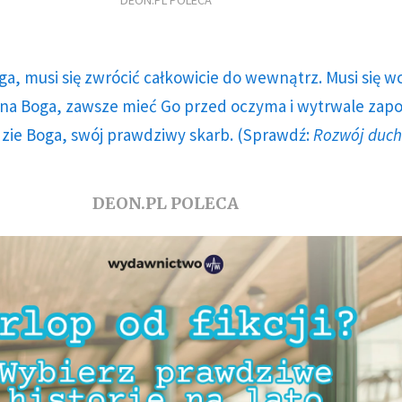
DEON.PL POLECA
ga, musi się zwrócić całkowicie do wewnątrz. Musi się w
a Boga, zawsze mieć Go przed oczyma i wytrwale zap
dzie Boga, swój prawdziwy skarb. (Sprawdź:
Rozwój duc
DEON.PL POLECA