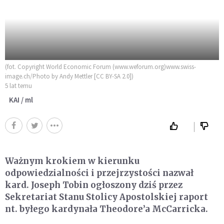
(fot. Copyright World Economic Forum (www.weforum.org)www.swiss-
image.ch/Photo by Andy Mettler [CC BY-SA 2.0])
5 lat temu
KAI / ml
Ważnym krokiem w kierunku
odpowiedzialności i przejrzystości nazwał
kard. Joseph Tobin ogłoszony dziś przez
Sekretariat Stanu Stolicy Apostolskiej raport
nt. byłego kardynała Theodore’a McCarricka.