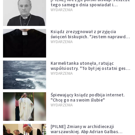
tego samego dnia spowiadał i
sprawował Mszę świętą
WYDARZENIA
Ksiądz zrezygnował z przyjęcia
święceń biskupich. "Jestem naprawdę
niegodny"
WYDARZENIA
Karmelitanka utonęła, ratując
współsiostry. "To był jej ostatni gest
miłości"
WYDARZENIA
Śpiewający ksiądz podbija internet.
"Chcę go na swoim ślubie"
WYDARZENIA
[PILNE] Zmiany w archidiecezji
warszawskiej. Abp Adrian Galbas