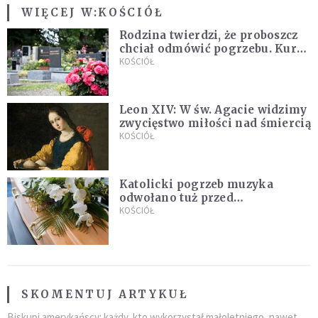
WIĘCEJ W:
KOŚCIÓŁ
Rodzina twierdzi, że proboszcz
chciał odmówić pogrzebu. Kuria
zapowiada wyjaśnienia
KOŚCIÓŁ
Leon XIV: W św. Agacie widzimy
zwycięstwo miłości nad śmiercią
KOŚCIÓŁ
Katolicki pogrzeb muzyka
odwołano tuż przed
uroczystością. Powodem była
KOŚCIÓŁ
przynależność do masonerii
SKOMENTUJ ARTYKUŁ
Biskupi amerykańscy: każdy, kto wykorzystał małoletniego, nawet