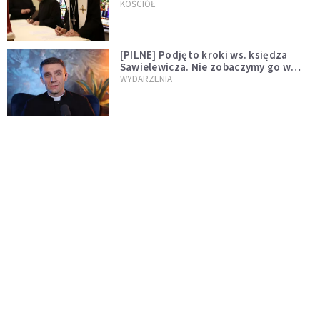
wręczył dekrety nowym proboszczom
KOŚCIÓŁ
[PILNE] Podjęto kroki ws. księdza
Sawielewicza. Nie zobaczymy go w
mediach
WYDARZENIA