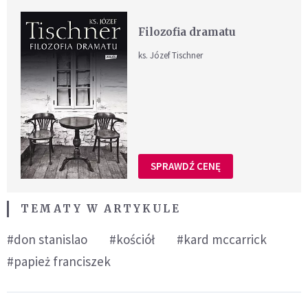
Filozofia dramatu
ks. Józef Tischner
SPRAWDŹ CENĘ
TEMATY W ARTYKULE
#don stanislao
#kościół
#kard mccarrick
#papież franciszek