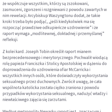
że współczuje wszystkim, którzy są zszokowani,
zasmuceni, zgorszeni i rozgniewani z powodu zawartych w
nim rewelacji. Arcybiskup Waszyngtonu dodał, że takie
kroki trzeba było podjąć, „jeśli kiedykolwiek ma się
rozpocząć prawdziwe odkupieńcze uzdrowienie” i że
raport wymaga „modlitewnej, dokładnej i przemyślanej”
refleksji.
Z kolei kard. Joseph Tobin określił raport mianem
bezprecedensowego i merytorycznego. Pochwalił wiodącą
rolę papieża Franciszka i Stolicy Apostolskiej w dążeniu do
doprowadzenia do uzdrowienia ofiar McCarricka i
wszystkich innych osób, które doświadczyły wykorzystania
seksualnego przez duchownych. Zwrócił uwagę, że cała
wspólnota katolicka została ciężko zraniona z powodu
przypadków wykorzystania seksualnego, nadużyć władzy i
niewłaściwego zajęcia się zarzutami.
Według metropolity Newarku raport jest „znaczącym i