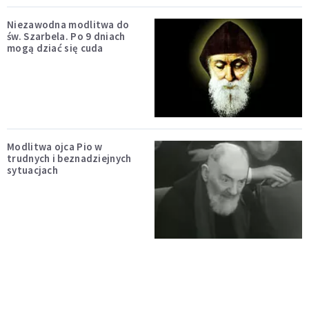
Niezawodna modlitwa do
św. Szarbela. Po 9 dniach
mogą dziać się cuda
Modlitwa ojca Pio w
trudnych i beznadziejnych
sytuacjach