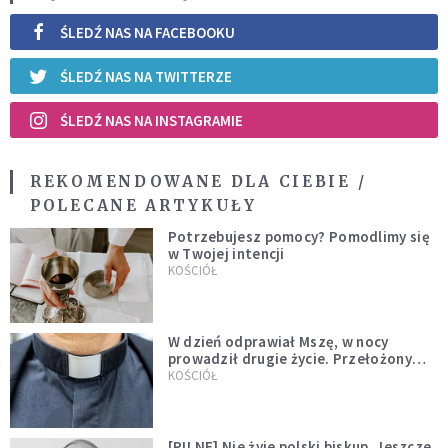
ŚLEDŹ NAS NA FACEBOOKU
ŚLEDŹ NAS NA TWITTERZE
ŚLEDŹ NAS NA INSTAGRAMIE
REKOMENDOWANE DLA CIEBIE /
POLECANE ARTYKUŁY
Potrzebujesz pomocy? Pomodlimy się
w Twojej intencji
KOŚCIÓŁ
W dzień odprawiał Mszę, w nocy
prowadził drugie życie. Przełożony
kazał mu opuścić zakon
KOŚCIÓŁ
[PILNE] Nie żyje polski biskup. Jeszcze