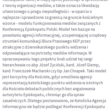
z teorią organizacji mediów, a także oznacza likwidację
utworzonego u progu niepodległości - w oparciu o
najlepsze i sprawdzone za granicą na gruncie kościelnym
wzorce - modelu funkcjonowania mediów związanych z
Konferencją Episkopatu Polski. Model ten bazuje na
powołaniu agencji informacyjnej, uzupełniającej urzędowy
strumień komunikacji Biura Prasowego KEP przez
atrakcyjne z dziennikarskiego punktu widzenia i
odpowiadające na potrzeby mediów informacje. W
opracowywaniu tego projektu brali udział tej rangi
hierarchowie co abp Józef Życiński, kard. Józef Glemp,
kard. Franciszek Macharski czy bp Jan Chrapek. Taki model
jest korzystny dla Kościoła, gdyż umożliwia agencji
reprezentację katolickiego punktu widzenia w istotnych
dla Kościoła debatach publicznych bez angażowania
autorytetu Episkopatu, chroniąc go dla spraw
zasadniczych. Dlatego postanowiono, że Katolicka Agencja
Informacyjna nie będzie podlegać Konferencji Episkopatu