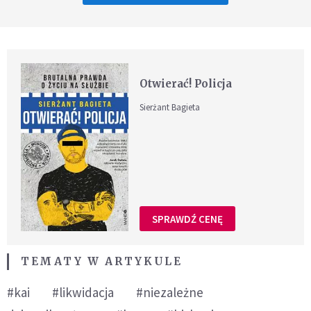
Otwierać! Policja
Sierżant Bagieta
SPRAWDŹ CENĘ
TEMATY W ARTYKULE
#kai
#likwidacja
#niezależne