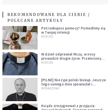
REKOMENDOWANE DLA CIEBIE /
POLECANE ARTYKUŁY
Potrzebujesz pomocy? Pomodlimy się
w Twojej intencji
KOŚCIÓŁ
W dzień odprawiał Mszę, w nocy
prowadził drugie życie. Przełożony
kazał mu opuścić zakon
KOŚCIÓŁ
[PILNE] Nie żyje polski biskup. Jeszcze
tego samego dnia spowiadał i
sprawował Mszę świętą
WYDARZENIA
Ksiądz zrezygnował z przyjęcia
święceń biskupich. "Jestem naprawdę