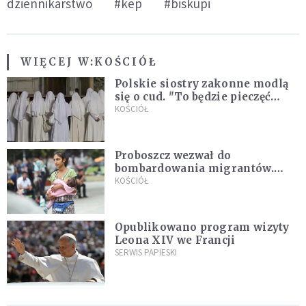
dziennikarstwo
#kep
#biskupi
WIĘCEJ W:
KOŚCIÓŁ
Polskie siostry zakonne modlą
się o cud. "To będzie pieczęć
Pana Boga dla naszej wiary"
KOŚCIÓŁ
Proboszcz wezwał do
bombardowania migrantów.
"Masowy ogień przeciwko
KOŚCIÓŁ
najeźdźcom!"
Opublikowano program wizyty
Leona XIV we Francji
SERWIS PAPIESKI