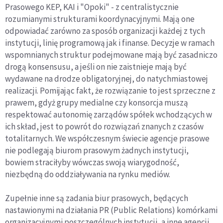
Prasowego KEP, KAI i "Opoki" - z centralistycznie
rozumianymi strukturami koordynacyjnymi. Mają one
odpowiadać zarówno za sposób organizacji każdej z tych
instytucji, linię programową jak i finanse. Decyzje w ramach
wspomnianych struktur podejmowane mają być zasadniczo
drogą konsensusu, a jeśli on nie zaistnieje mają być
wydawane na drodze obligatoryjnej, do natychmiastowej
realizacji. Pomijając fakt, że rozwiązanie to jest sprzeczne z
prawem, gdyż grupy medialne czy konsorcja muszą
respektować autonomię zarządów spółek wchodzących w
ich skład, jest to powrót do rozwiązań znanych z czasów
totalitarnych. We współczesnym świecie agencje prasowe
nie podlegają biurom prasowym żadnych instytucji,
bowiem straciłyby wówczas swoją wiarygodność,
niezbędną do oddziaływania na rynku mediów.
Zupełnie inne są zadania biur prasowych, będących
nastawionymi na działania PR (Public Relations) komórkami
organizacyjnymi poszczególnych instytucji, a inne agencji