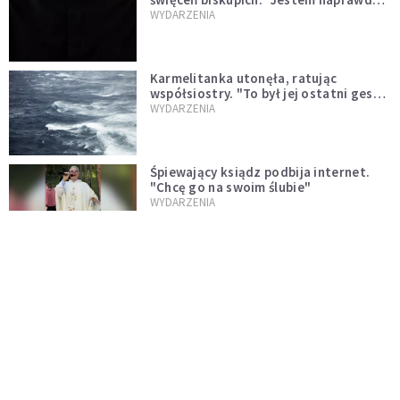
niegodny"
WYDARZENIA
Karmelitanka utonęła, ratując
współsiostry. "To był jej ostatni gest
miłości"
WYDARZENIA
Śpiewający ksiądz podbija internet.
"Chcę go na swoim ślubie"
WYDARZENIA
[PILNE] Zmiany w archidiecezji
warszawskiej. Abp Adrian Galbas
wręczył dekrety nowym proboszczom
KOŚCIÓŁ
[PILNE] Podjęto kroki ws. księdza
Sawielewicza. Nie zobaczymy go w
mediach
WYDARZENIA