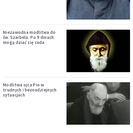
Niezawodna modlitwa do
św. Szarbela. Po 9 dniach
mogą dziać się cuda
Modlitwa ojca Pio w
trudnych i beznadziejnych
sytuacjach