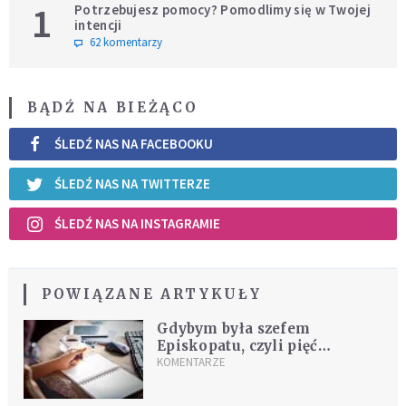
1
Potrzebujesz pomocy? Pomodlimy się w Twojej
intencji
62 komentarzy
BĄDŹ NA BIEŻĄCO
ŚLEDŹ NAS NA FACEBOOKU
ŚLEDŹ NAS NA TWITTERZE
ŚLEDŹ NAS NA INSTAGRAMIE
POWIĄZANE ARTYKUŁY
Gdybym była szefem
Episkopatu, czyli pięć
pomysłów na Kościół i media
KOMENTARZE