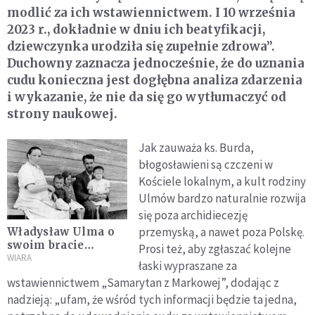
modlić za ich wstawiennictwem. I 10 września
2023 r., dokładnie w dniu ich beatyfikacji,
dziewczynka urodziła się zupełnie zdrowa”.
Duchowny zaznacza jednocześnie, że do uznania
cudu konieczna jest dogłębna analiza zdarzenia
i wykazanie, że nie da się go wytłumaczyć od
strony naukowej.
Jak zauważa ks. Burda,
błogosławieni są czczeni w
Kościele lokalnym, a kult rodziny
Ulmów bardzo naturalnie rozwija
się poza archidiecezję
przemyską, a nawet poza Polskę.
Władysław Ulma o
swoim bracie
Prosi też, aby zgłaszać kolejne
Józefie: W nocy
WIARA
łaski wypraszane za
został oskarżony, że
wstawiennictwem „Samarytan z Markowej”, dodając z
przetrzymuje Żydów.
nadzieją: „ufam, że wśród tych informacji będzie ta jedna,
Przyjechali i
wystrzelali całą