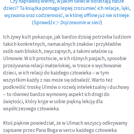
Czy naprawdę wiemy, w jakim świecie dorastają nasze
dzieci? Ta książka pomaga lepiej zrozumieć ich relacje, lęki,
wyzwania oraz codzienność, w której offline już nie istnieje.
(Sprawdź 👉
Dojrzewanie w sieci
)
Ich żywy kult pokazuje, jak bardzo dzisiaj potrzeba ludziom
takich konkretnych, namacalnych znaków i przykładów
osób nam bliskich, zwyczajnych, a takimi właśnie są
Ulmowie. W ich prostocie, w ich różnych pasjach, sposobie
przeżywania relacji małżeńskiej, w trosce o wychowanie
dzieci, w ich relacji do każdego człowieka – w tym
wszystkim każdy z nas może się odnaleźć. Warto też
podkreślić troskę Ulmów o rozwój intelektualny i duchowy
– to również bardzo wymowny aspekt ich drogi do
świętości, który kryje w sobie piękną lekcję dla
współczesnego człowieka.
Ktoś pięknie powiedział, że w Ulmach wszyscy odkrywamy
zapisane przez Pana Boga w sercu każdego człowieka