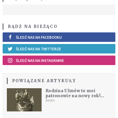
BĄDŹ NA BIEŻĄCO
ŚLEDŹ NAS NA FACEBOOKU
ŚLEDŹ NAS NA TWITTERZE
ŚLEDŹ NAS NA INSTAGRAMIE
POWIĄZANE ARTYKUŁY
Rodzina Ulmów to moi
patronowie na nowy rok!
Wylosuj swojego patrona!
WIARA