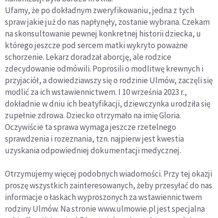
Ufamy, że po dokładnym zweryfikowaniu, jedna z tych
spraw jakie już do nas napłynęły, zostanie wybrana. Czekam
na skonsultowanie pewnej konkretnej historii dziecka, u
którego jeszcze pod sercem matki wykryto poważne
schorzenie. Lekarz doradzał aborcję, ale rodzice
zdecydowanie odmówili. Poprosili o modlitwę krewnych i
przyjaciół, a dowiedziawszy się o rodzinie Ulmów, zaczęli się
modlić za ich wstawiennictwem. I 10 września 2023 r.,
dokładnie w dniu ich beatyfikacji, dziewczynka urodziła się
zupełnie zdrowa. Dziecko otrzymało na imię Gloria.
Oczywiście ta sprawa wymaga jeszcze rzetelnego
sprawdzenia i rozeznania, tzn. najpierw jest kwestia
uzyskania odpowiedniej dokumentacji medycznej.
Otrzymujemy więcej podobnych wiadomości. Przy tej okazji
proszę wszystkich zainteresowanych, żeby przesyłać do nas
informacje o łaskach wyproszonych za wstawiennictwem
rodziny Ulmów. Na stronie www.ulmowie.pl jest specjalna