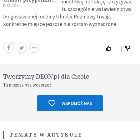
modlitwę, refleksję i przyzywać
że uświęcenie jest
KOŚCIÓŁ
tu szczególnie wstawiennictwa
drogą, którą należy
błogosławionej rodziny Ulmów. Rozmowy trwają,
podejmować razem
konkretne miejsce jeszcze nie zostało wyznaczone.
Tworzymy DEON.pl dla Ciebie
Tu możesz nas wesprzeć.
WSPOMÓŻ NAS
TEMATY W ARTYKULE