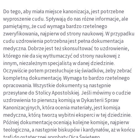
Do tego, aby miała miejsce kanonizacja, jest potrzebne
wyproszenie cudu. Spływają do nas różne informacje, ale
pamiętajmy, że cud wymaga bardzo rzetelnego
zweryfikowania, najpierw od strony naukowej. W przypadku
cudu uzdrowienia potrzebna jest pełna dokumentacja
medyczna. Dobrze jest też skonsultować to uzdrowienie,
którego nie da się wytłumaczyć od strony naukowej z
innym, niezależnym specjalistą w danej dziedzinie.
Oczywiście potem przesłuchuje się świadków, żeby zebrać
kompletną dokumentację. Wymaga to bardzo rzetelnego
opracowania. Wszystkie dokumenty są następnie
przesyłane do Stolicy Apostolskiej. Jeśli mówimy o cudzie
uzdrowienia to pierwszą komisją w Dykasterii Spraw
Kanonizacyjnych, która ocenia materiały, jest komisja
medyczna, którą tworzą wybitni eksperci w tej dziedzinie.
Później dokumentację oceniają kolejne komisje, najpierw
teologiczna, a następnie biskupów i kardynałów, aż w końcu
trafi do ostatecznej aprobaty Ojca Świętego.