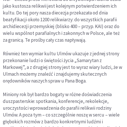
jako kustosza relikwii jest kolejnym potwierdzeniem ich
kultu. Do tej pory nasza diecezja przekazała od dnia
beatyfikacji około 1200 relikwiarzy: do wszystkich parafii
archidiecezji przemyskiej (blisko 400 – przyp. KAI) oraz do
wielu wspólnot parafialnych i zakonnych w Polsce, ale też
za granicą. Te prośby cały czas napływają.
Również ten wymiar kultu Ulmów ukazuje z jednej strony
przekonanie ludzi o świętości życia „Samarytan z
Markowej”, a z drugiej strony jest to wyraz wiary ludzi, że w
Ulmach możemy znaleźć i znajdujemy skutecznych
orędowników naszych spraw u Pana Boga.
Miniony rok był bardzo bogaty w różne doświadczenia
duszpasterskie: spotkania, konferencje, rekolekcje,
uroczystości wprowadzenia do parafii relikwii rodziny
Ulmów. A poza tym – co szczególnie noszę w sercu – wiele
głębokich rozmów z bardzo konkretnymi ludźmi i