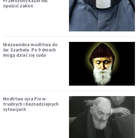
Przełożony kazał mu
opuścić zakon
Niezawodna modlitwa do
św. Szarbela. Po 9 dniach
mogą dziać się cuda
Modlitwa ojca Pio w
trudnych i beznadziejnych
sytuacjach