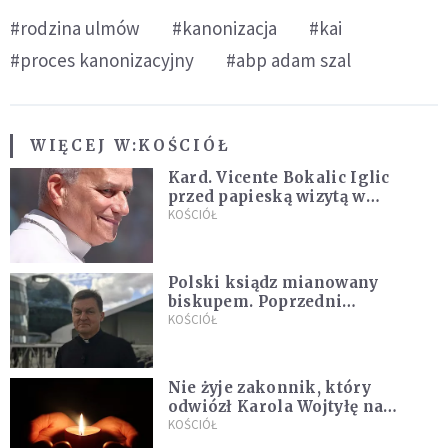
#rodzina ulmów
#kanonizacja
#kai
#proces kanonizacyjny
#abp adam szal
WIĘCEJ W:
KOŚCIÓŁ
Kard. Vicente Bokalic Iglic
przed papieską wizytą w
Argentynie: Nasz pokorny lud
KOŚCIÓŁ
kocha papieża
Polski ksiądz mianowany
biskupem. Poprzedni
ordynariusz zrezygnował
KOŚCIÓŁ
Nie żyje zakonnik, który
odwiózł Karola Wojtyłę na
konklawe. Jan Paweł II nazywał
KOŚCIÓŁ
go "winowajcą"