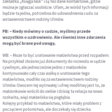
zakładka „Księga łask” i są też dane kontaktowe, gdzie
można je zgłaszać osobiście. Ufam, że wśród tych informacji
będzie ta jedna, potrzebna do udowodnienia cudu za
wstawiennictwem rodziny Ulmów.
PB: – Kiedy mówimy o cudzie, myślimy przede
wszystkim o uzdrowieniu. Ale również inne zdarzenia
mogą być brane pod uwagę.
WB: – Może to być uratowanie małżeństwa przed rozpadem.
Na przykład złożono już dokumenty do rozwodu w sądzie
cywilnym, ale jednocześnie jedno z małżonków
kontynuowało cały czas walkę o uratowanie tego
małżeństwa, modliło się za wstawiennictwem rodziny
Ulmów. Owocem tej wytrwałej i ufnej modlitwy jest to, że
małżonkowie wrócili do siebie i dzisiaj ta relacja na nowo
rozkwita, więź małżeńska się pogłębia.
Kolejny przykład to małżeństwa, które miały problem z
poczęciem potomstwa, ale doczekały się dziecka.