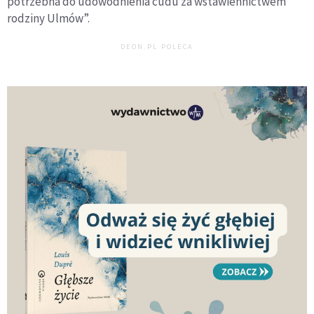
potrzebna do udowodnienia cudu za wstawiennictwem
rodzinę
rodziny Ulmów”.
DEON.PL POLECA