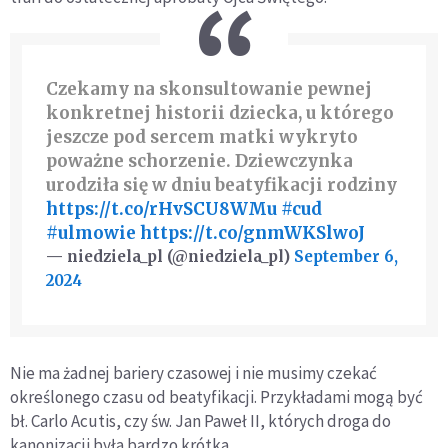
Czekamy na skonsultowanie pewnej
konkretnej historii dziecka, u którego
jeszcze pod sercem matki wykryto
poważne schorzenie. Dziewczynka
urodziła się w dniu beatyfikacji rodziny
https://t.co/rHvSCU8WMu
#cud
#ulmowie
https://t.co/gnmWKSlwoJ
— niedziela_pl (@niedziela_pl)
September 6,
2024
Nie ma żadnej bariery czasowej i nie musimy czekać
określonego czasu od beatyfikacji. Przykładami mogą być
bł. Carlo Acutis, czy św. Jan Paweł II, których droga do
kanonizacji była bardzo krótka.