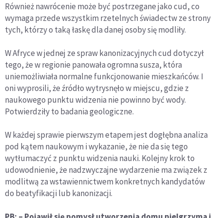
Również nawrócenie może być postrzegane jako cud, co
wymaga przede wszystkim rzetelnych świadectw ze strony
tych, którzy o taką łaskę dla danej osoby się modliły.
W Afryce w jednej ze spraw kanonizacyjnych cud dotyczył
tego, że w regionie panowała ogromna susza, która
uniemożliwiała normalne funkcjonowanie mieszkańców. I
oni wyprosili, że źródło wytrysnęło w miejscu, gdzie z
naukowego punktu widzenia nie powinno być wody.
Potwierdziły to badania geologiczne.
W każdej sprawie pierwszym etapem jest dogłębna analiza
pod kątem naukowym i wykazanie, że nie da się tego
wytłumaczyć z punktu widzenia nauki. Kolejny krok to
udowodnienie, że nadzwyczajne wydarzenie ma związek z
modlitwą za wstawiennictwem konkretnych kandydatów
do beatyfikacji lub kanonizacji.
PB: – Pojawił się pomysł utworzenia domu pielgrzyma i