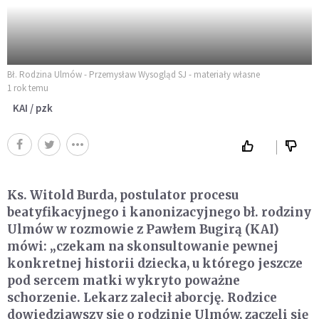
Bł. Rodzina Ulmów - Przemysław Wysogląd SJ - materiały własne
1 rok temu
KAI / pzk
Ks. Witold Burda, postulator procesu
beatyfikacyjnego i kanonizacyjnego bł. rodziny
Ulmów w rozmowie z Pawłem Bugirą (KAI)
mówi: „czekam na skonsultowanie pewnej
konkretnej historii dziecka, u którego jeszcze
pod sercem matki wykryto poważne
schorzenie. Lekarz zalecił aborcję. Rodzice
dowiedziawszy się o rodzinie Ulmów, zaczęli się