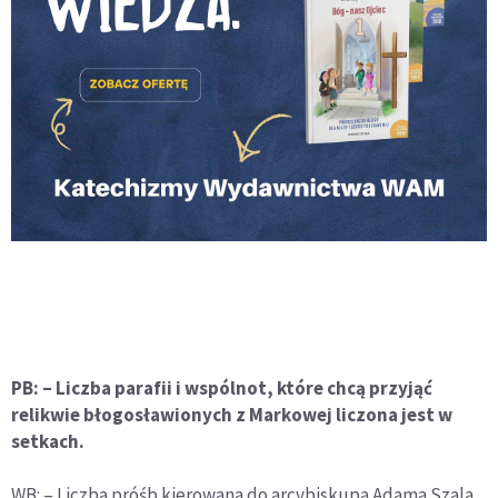
PB: – Liczba parafii i wspólnot, które chcą przyjąć
relikwie błogosławionych z Markowej liczona jest w
setkach.
WB: – Liczba próśb kierowana do arcybiskupa Adama Szala