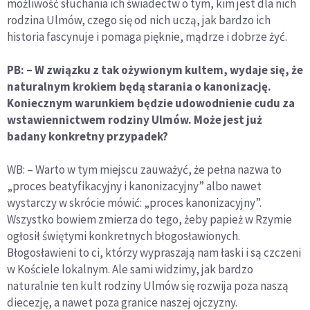
możliwość słuchania ich świadectw o tym, kim jest dla nich
rodzina Ulmów, czego się od nich uczą, jak bardzo ich
historia fascynuje i pomaga pięknie, mądrze i dobrze żyć.
PB: – W związku z tak ożywionym kultem, wydaje się, że
naturalnym krokiem będą starania o kanonizację.
Koniecznym warunkiem będzie udowodnienie cudu za
wstawiennictwem rodziny Ulmów. Może jest już
badany konkretny przypadek?
WB: – Warto w tym miejscu zauważyć, że pełna nazwa to
„proces beatyfikacyjny i kanonizacyjny” albo nawet
wystarczy w skrócie mówić: „proces kanonizacyjny”.
Wszystko bowiem zmierza do tego, żeby papież w Rzymie
ogłosił świętymi konkretnych błogosławionych.
Błogosławieni to ci, którzy wypraszają nam łaski i są czczeni
w Kościele lokalnym. Ale sami widzimy, jak bardzo
naturalnie ten kult rodziny Ulmów się rozwija poza naszą
diecezję, a nawet poza granice naszej ojczyzny.