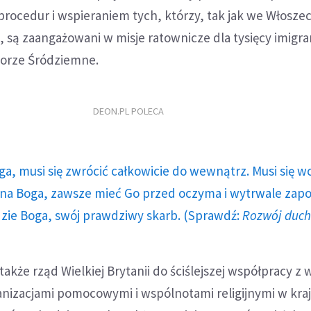
ocedur i wspieraniem tych, którzy, tak jak we Włoszech
ie, są zaangażowani w misje ratownicze dla tysięcy imigr
Morze Śródziemne.
DEON.PL POLECA
ga, musi się zwrócić całkowicie do wewnątrz. Musi się w
a Boga, zawsze mieć Go przed oczyma i wytrwale zap
dzie Boga, swój prawdziwy skarb. (Sprawdź:
Rozwój duc
akże rząd Wielkiej Brytanii do ściślejszej współpracy z
anizacjami pomocowymi i wspólnotami religijnymi w kra