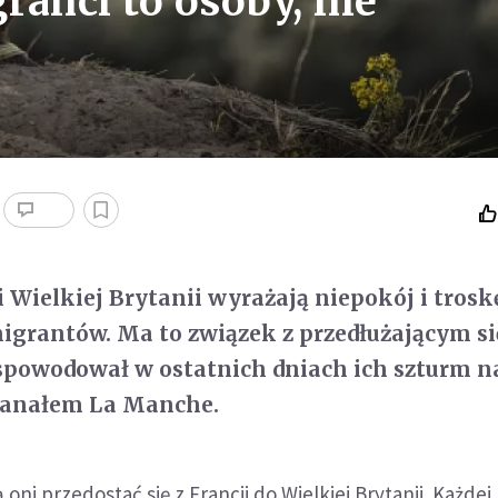
ranci to osoby, nie
i Wielkiej Brytanii wyrażają niepokój i troskę
igrantów. Ma to związek z przedłużającym si
spowodował w ostatnich dniach ich szturm n
Kanałem La Manche.
 oni przedostać się z Francji do Wielkiej Brytanii. Każdej