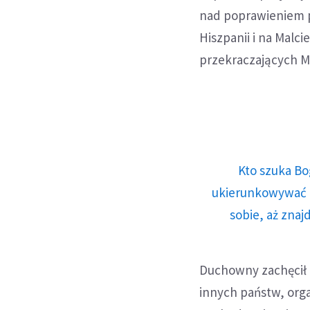
nad poprawieniem pr
Hiszpanii i na Malc
przekraczających 
Kto szuka Bo
ukierunkowywać n
sobie, aż znaj
Duchowny zachęcił t
innych państw, org