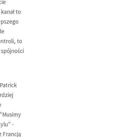
cie
 kanał to
lepszego
le
troli, to
 spójności
Patrick
rdziej
e
. "Musimy
ylu" -
z Francją