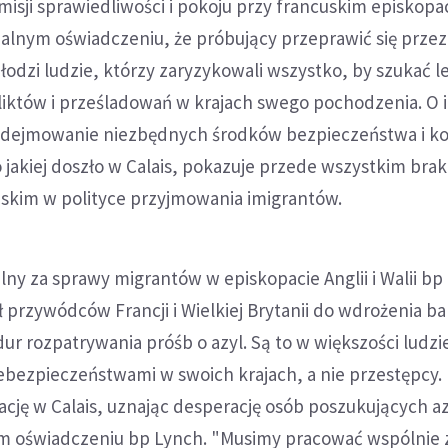
sji sprawiedliwości i pokoju przy francuskim episkopa
alnym oświadczeniu, że próbujący przeprawić się przez
 młodzi ludzie, którzy zaryzykowali wszystko, by szukać 
fliktów i prześladowań w krajach swego pochodzenia. O i
odejmowanie niezbędnych środków bezpieczeństwa i kon
jakiej doszło w Calais, pokazuje przede wszystkim brak
jskim w polityce przyjmowania imigrantów.
lny za sprawy migrantów w episkopacie Anglii i Walii bp 
przywódców Francji i Wielkiej Brytanii do wdrożenia ba
r rozpatrywania próśb o azyl. Są to w większości ludzi
iebezpieczeństwami w swoich krajach, a nie przestępcy
cję w Calais, uznając desperację osób poszukujących az
ym oświadczeniu bp Lynch. "Musimy pracować wspólnie 