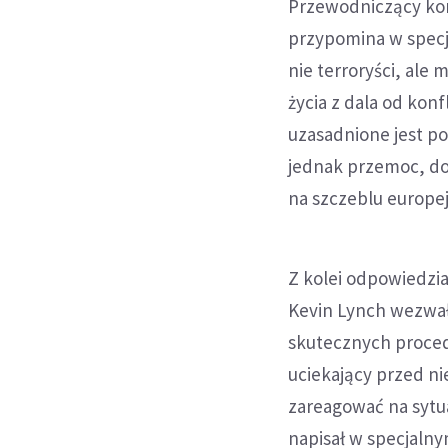
Przewodniczący komi
przypomina w specj
nie terroryści, ale
życia z dala od kon
uzasadnione jest p
jednak przemoc, do 
na szczeblu europe
Z kolei odpowiedzia
Kevin Lynch wezwał 
skutecznych procedu
uciekający przed n
zareagować na sytua
napisał w specjaln