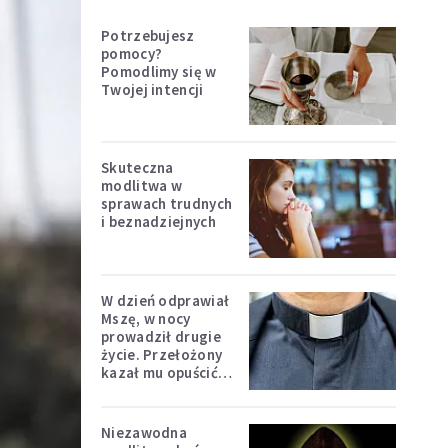
Potrzebujesz
pomocy?
Pomodlimy się w
Twojej intencji
Skuteczna
modlitwa w
sprawach trudnych
i beznadziejnych
W dzień odprawiał
Mszę, w nocy
prowadził drugie
życie. Przełożony
kazał mu opuścić
zakon
Niezawodna