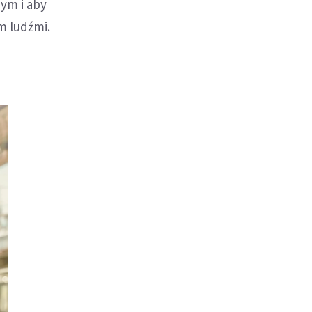
ym i aby
em ludźmi.