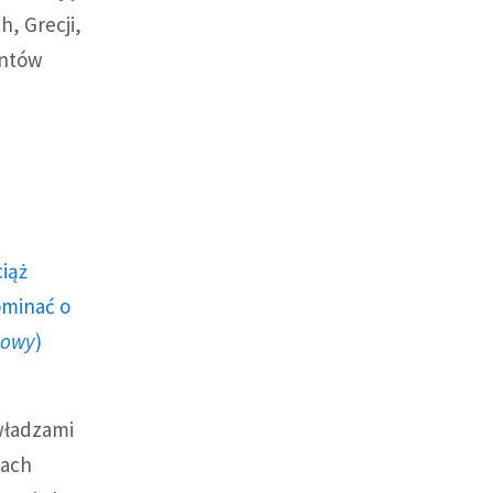
, Grecji,
antów
ciąż
ominać o
howy
)
 władzami
jach