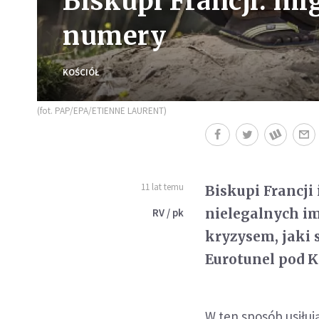
Biskupi Francji: mig
numery
KOŚCIÓŁ
(fot. PAP/EPA/ETIENNE LAURENT)
11 lat temu
Biskupi Francji 
nielegalnych im
RV / pk
kryzysem, jaki 
Eurotunel pod 
W ten sposób usiłują