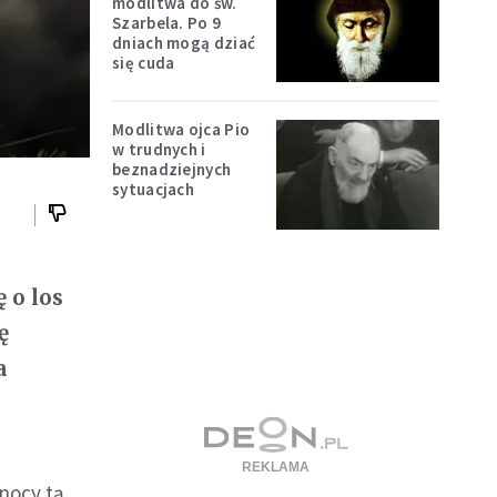
modlitwa do św.
Szarbela. Po 9
dniach mogą dziać
się cuda
Modlitwa ojca Pio
w trudnych i
beznadziejnych
sytuacjach
 o los
ę
a
 nocy tą