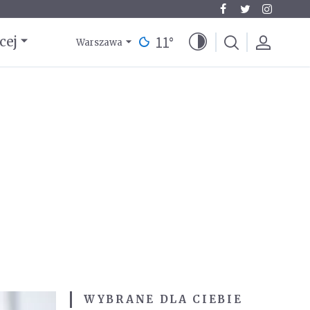
11
°
cej
Warszawa
WYBRANE DLA CIEBIE