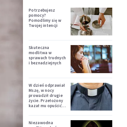
Potrzebujesz
pomocy?
Pomodlimy się w
Twojej intencji
Skuteczna
modlitwa w
sprawach trudnych
i beznadziejnych
W dzień odprawiał
Mszę, w nocy
prowadził drugie
życie. Przełożony
kazał mu opuścić
zakon
Niezawodna