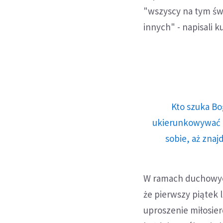
"wszyscy na tym świ
innych" - napisali 
Kto szuka Bo
ukierunkowywać n
sobie, aż znaj
W ramach duchowych
że pierwszy piątek 
uproszenie miłosier