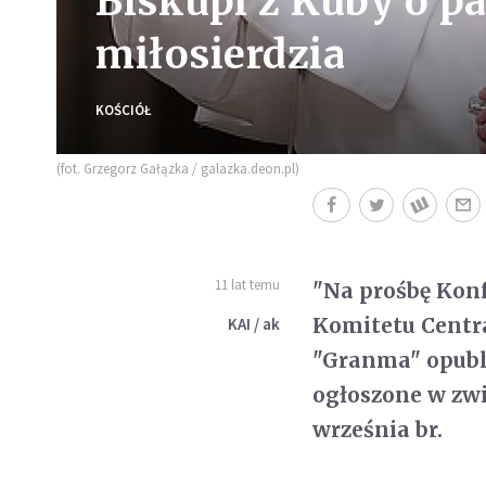
Biskupi z Kuby o p
miłosierdzia
KOŚCIÓŁ
(fot. Grzegorz Gałązka / galazka.deon.pl)
11 lat temu
"Na prośbę Kon
Komitetu Centra
KAI / ak
"Granma" opubli
ogłoszone w zwi
września br.