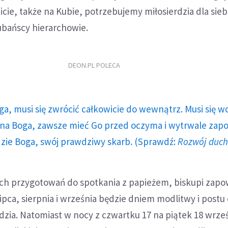
cie, także na Kubie, potrzebujemy miłosierdzia dla siebi
kubańscy hierarchowie.
DEON.PL POLECA
ga, musi się zwrócić całkowicie do wewnątrz. Musi się w
a Boga, zawsze mieć Go przed oczyma i wytrwale zap
dzie Boga, swój prawdziwy skarb. (Sprawdź:
Rozwój duc
 przygotowań do spotkania z papieżem, biskupi zapow
lipca, sierpnia i września będzie dniem modlitwy i postu
dzia. Natomiast w nocy z czwartku 17 na piątek 18 wrze