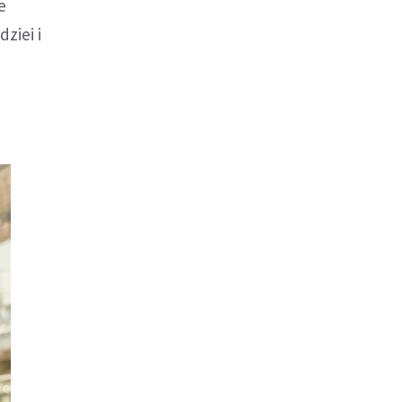
e
ziei i