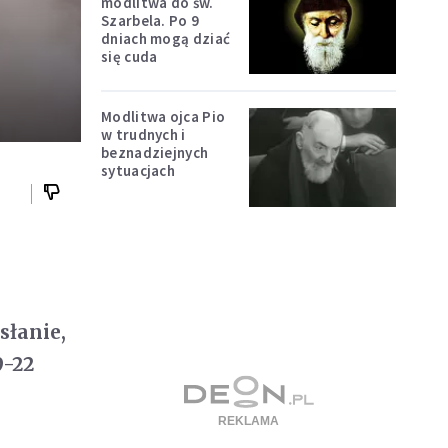
modlitwa do św.
Szarbela. Po 9
dniach mogą dziać
się cuda
Modlitwa ojca Pio
w trudnych i
beznadziejnych
sytuacjach
słanie,
9-22