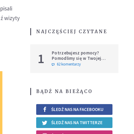
pisali
ź wizyty
NAJCZĘŚCIEJ CZYTANE
Potrzebujesz pomocy?
1
Pomodlimy się w Twojej
intencji
62 komentarzy
BĄDŹ NA BIEŻĄCO
ŚLEDŹ NAS NA FACEBOOKU
ŚLEDŹ NAS NA TWITTERZE