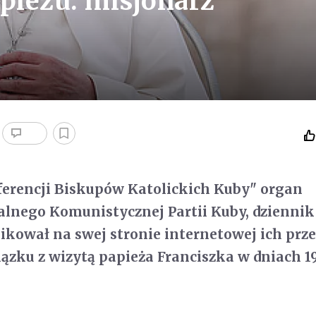
apieżu: misjonarz
ferencji Biskupów Katolickich Kuby" organ
lnego Komunistycznej Partii Kuby, dziennik
kował na swej stronie internetowej ich prze
ązku z wizytą papieża Franciszka w dniach 1