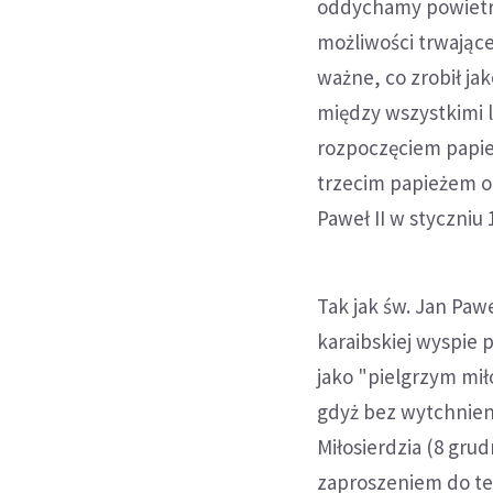
oddychamy powietr
możliwości trwając
ważne, co zrobił ja
między wszystkimi l
rozpoczęciem papies
trzecim papieżem od
Paweł II w styczniu 
Tak jak św. Jan Pawe
karaibskiej wyspie 
jako "pielgrzym miło
gdyż bez wytchnien
Miłosierdzia (8 grud
zaproszeniem do te