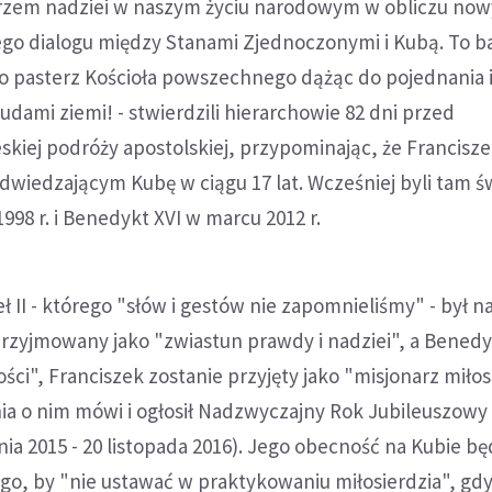
zem nadziei w naszym życiu narodowym w obliczu no
ego dialogu między Stanami Zjednoczonymi i Kubą. To b
ko pasterz Kościoła powszechnego dążąc do pojednania 
udami ziemi! - stwierdzili hierarchowie 82 dni przed
kiej podróży apostolskiej, przypominając, że Francisze
wiedzającym Kubę w ciągu 17 lat. Wcześniej byli tam ś
1998 r. i Benedykt XVI w marcu 2012 r.
ł II - którego "słów i gestów nie zapomnieliśmy" - był na
przyjmowany jako "zwiastun prawdy i nadziei", a Benedy
ści", Franciszek zostanie przyjęty jako "misjonarz miłos
ia o nim mówi i ogłosił Nadzwyczajny Rok Jubileuszowy
nia 2015 - 20 listopada 2016). Jego obecność na Kubie bę
go, by "nie ustawać w praktykowaniu miłosierdzia", gd