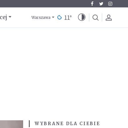
11
°
cej
Warszawa
WYBRANE DLA CIEBIE