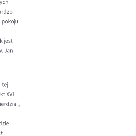
wych
ardzo
i pokoju
k jest
w. Jan
 tej
kt XVI
ierdzia",
dzie
yż