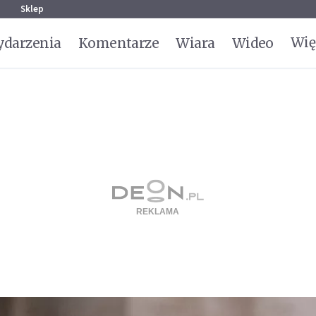
g
Sklep
Wię
darzenia
Komentarze
Wiara
Wideo