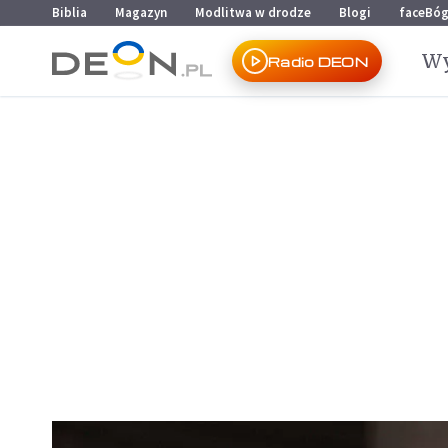
Przejdź do menu głównego
Przejdź do treści
Biblia
Magazyn
Modlitwa w drodze
Blogi
faceBó
Wy
Radio DEON