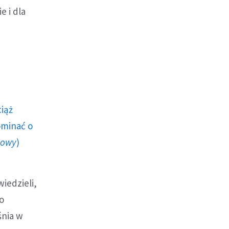
e i dla
ciąż
ominać o
howy
)
iedzieli,
 o
śnia w