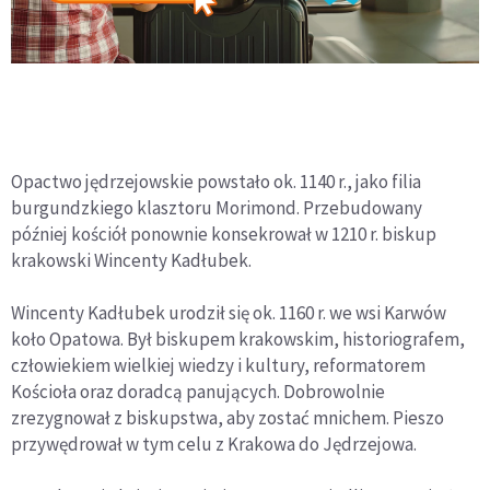
Opactwo jędrzejowskie powstało ok. 1140 r., jako filia
burgundzkiego klasztoru Morimond. Przebudowany
później kościół ponownie konsekrował w 1210 r. biskup
krakowski Wincenty Kadłubek.
Wincenty Kadłubek urodził się ok. 1160 r. we wsi Karwów
koło Opatowa. Był biskupem krakowskim, historiografem,
człowiekiem wielkiej wiedzy i kultury, reformatorem
Kościoła oraz doradcą panujących. Dobrowolnie
zrezygnował z biskupstwa, aby zostać mnichem. Pieszo
przywędrował w tym celu z Krakowa do Jędrzejowa.