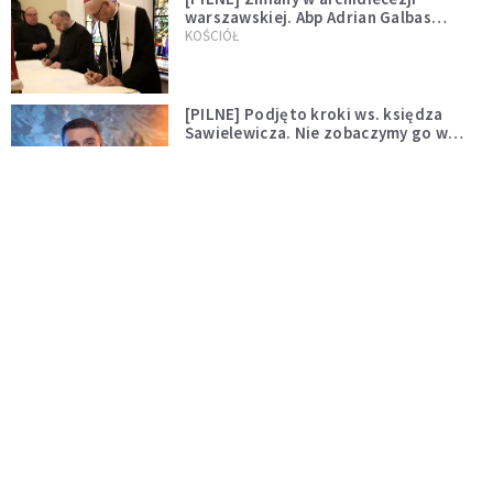
warszawskiej. Abp Adrian Galbas
wręczył dekrety nowym proboszczom
KOŚCIÓŁ
[PILNE] Podjęto kroki ws. księdza
Sawielewicza. Nie zobaczymy go w
mediach
WYDARZENIA