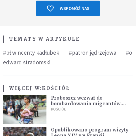
WSPOMÓŻ NAS
TEMATY W ARTYKULE
#bł wincenty kadłubek
#patron jędrzejowa
#o
edward stradomski
WIĘCEJ W:
KOŚCIÓŁ
Proboszcz wezwał do
bombardowania migrantów.
"Masowy ogień przeciwko
KOŚCIÓŁ
najeźdźcom!"
Opublikowano program wizyty
Leona XIV we Francji