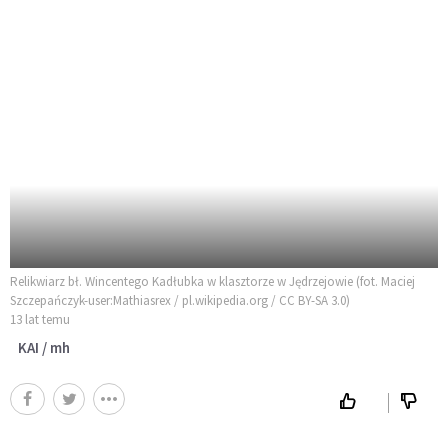
Relikwiarz bł. Wincentego Kadłubka w klasztorze w Jędrzejowie (fot. Maciej
Szczepańczyk-user:Mathiasrex / pl.wikipedia.org / CC BY-SA 3.0)
13 lat temu
KAI / mh