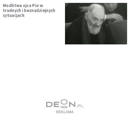
Modlitwa ojca Pio w
trudnych i beznadziejnych
sytuacjach