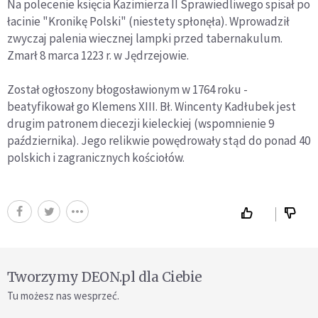
Na polecenie księcia Kazimierza II Sprawiedliwego spisał po
łacinie "Kronikę Polski" (niestety spłonęła). Wprowadził
zwyczaj palenia wiecznej lampki przed tabernakulum.
Zmarł 8 marca 1223 r. w Jędrzejowie.
Został ogłoszony błogosławionym w 1764 roku -
beatyfikował go Klemens XIII. Bł. Wincenty Kadłubek jest
drugim patronem diecezji kieleckiej (wspomnienie 9
października). Jego relikwie powędrowały stąd do ponad 40
polskich i zagranicznych kościołów.
Tworzymy DEON.pl dla Ciebie
Tu możesz nas wesprzeć.