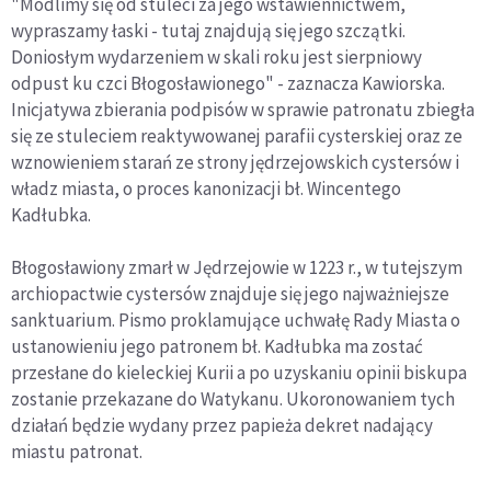
"Modlimy się od stuleci za jego wstawiennictwem,
wypraszamy łaski - tutaj znajdują się jego szczątki.
Doniosłym wydarzeniem w skali roku jest sierpniowy
odpust ku czci Błogosławionego" - zaznacza Kawiorska.
Inicjatywa zbierania podpisów w sprawie patronatu zbiegła
się ze stuleciem reaktywowanej parafii cysterskiej oraz ze
wznowieniem starań ze strony jędrzejowskich cystersów i
władz miasta, o proces kanonizacji bł. Wincentego
Kadłubka.
Błogosławiony zmarł w Jędrzejowie w 1223 r., w tutejszym
archiopactwie cystersów znajduje się jego najważniejsze
sanktuarium. Pismo proklamujące uchwałę Rady Miasta o
ustanowieniu jego patronem bł. Kadłubka ma zostać
przesłane do kieleckiej Kurii a po uzyskaniu opinii biskupa
zostanie przekazane do Watykanu. Ukoronowaniem tych
działań będzie wydany przez papieża dekret nadający
miastu patronat.