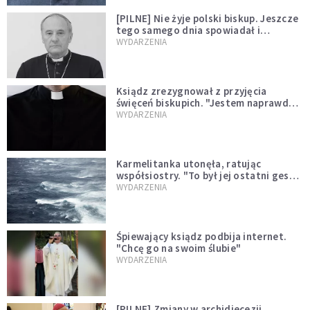
[PILNE] Nie żyje polski biskup. Jeszcze
tego samego dnia spowiadał i
sprawował Mszę świętą
WYDARZENIA
Ksiądz zrezygnował z przyjęcia
święceń biskupich. "Jestem naprawdę
niegodny"
WYDARZENIA
Karmelitanka utonęła, ratując
współsiostry. "To był jej ostatni gest
miłości"
WYDARZENIA
Śpiewający ksiądz podbija internet.
"Chcę go na swoim ślubie"
WYDARZENIA
[PILNE] Zmiany w archidiecezji