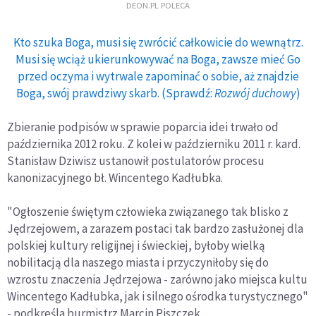
DEON.PL POLECA
Kto szuka Boga, musi się zwrócić całkowicie do wewnątrz.
Musi się wciąż ukierunkowywać na Boga, zawsze mieć Go
przed oczyma i wytrwale zapominać o sobie, aż znajdzie
Boga, swój prawdziwy skarb. (Sprawdź:
Rozwój duchowy
)
Zbieranie podpisów w sprawie poparcia idei trwało od
października 2012 roku. Z kolei w październiku 2011 r. kard.
Stanisław Dziwisz ustanowił postulatorów procesu
kanonizacyjnego bł. Wincentego Kadłubka.
"Ogłoszenie świętym człowieka związanego tak blisko z
Jędrzejowem, a zarazem postaci tak bardzo zasłużonej dla
polskiej kultury religijnej i świeckiej, byłoby wielką
nobilitacją dla naszego miasta i przyczyniłoby się do
wzrostu znaczenia Jędrzejowa - zarówno jako miejsca kultu
Wincentego Kadłubka, jak i silnego ośrodka turystycznego"
- podkreśla burmistrz Marcin Piszczek.