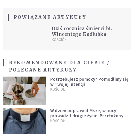
POWIĄZANE ARTYKUŁY
Dziś rocznica śmierci bł.
Wincentego Kadłubka
KOŚCIÓŁ
REKOMENDOWANE DLA CIEBIE /
POLECANE ARTYKUŁY
Potrzebujesz pomocy? Pomodlimy się
w Twojej intencji
KOŚCIÓŁ
W dzień odprawiał Mszę, w nocy
prowadził drugie życie. Przełożony
kazał mu opuścić zakon
KOŚCIÓŁ