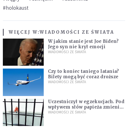
#holokaust
WIĘCEJ W:
WIADOMOŚCI ZE ŚWIATA
W jakim stanie jest Joe Biden?
Jego syn nie krył emocji
WIADOMOŚCI ZE ŚWIATA
Czy to koniec taniego latania?
Bilety mogą być coraz droższe
WIADOMOŚCI ZE ŚWIATA
Uczestniczył w egzekucjach. Pod
wpływem słów papieża zmienił
zdanie
WIADOMOŚCI ZE ŚWIATA