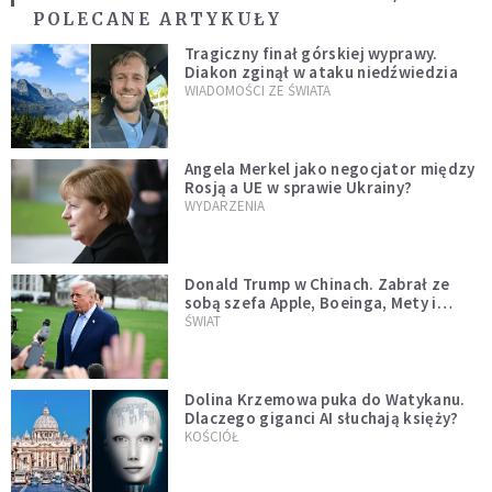
POLECANE ARTYKUŁY
Tragiczny finał górskiej wyprawy.
Diakon zginął w ataku niedźwiedzia
WIADOMOŚCI ZE ŚWIATA
Angela Merkel jako negocjator między
Rosją a UE w sprawie Ukrainy?
WYDARZENIA
Donald Trump w Chinach. Zabrał ze
sobą szefa Apple, Boeinga, Mety i
Muska
ŚWIAT
Dolina Krzemowa puka do Watykanu.
Dlaczego giganci AI słuchają księży?
KOŚCIÓŁ