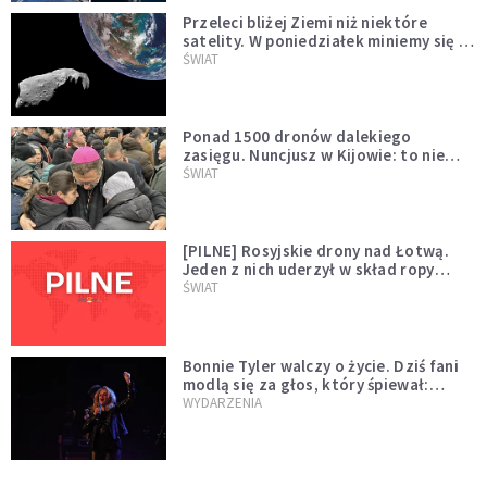
Przeleci bliżej Ziemi niż niektóre
satelity. W poniedziałek miniemy się z
asteroidą, która poprzedzi znacznie
ŚWIAT
większego "gościa"
Ponad 1500 dronów dalekiego
zasięgu. Nuncjusz w Kijowie: to nie
wygląda na wolę zakończenia wojny
ŚWIAT
[PILNE] Rosyjskie drony nad Łotwą.
Jeden z nich uderzył w skład ropy
naftowej
ŚWIAT
Bonnie Tyler walczy o życie. Dziś fani
modlą się za głos, który śpiewał:
"Lord, help me"
WYDARZENIA