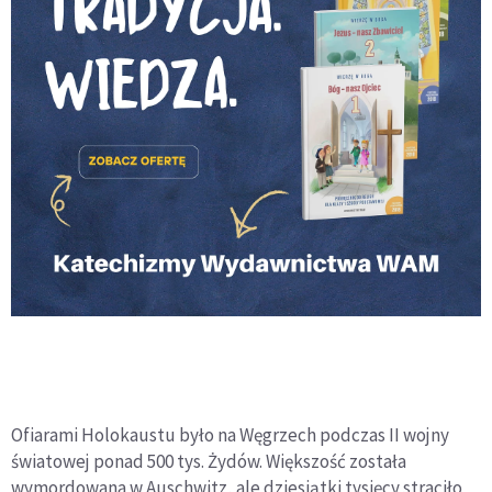
Ofiarami Holokaustu było na Węgrzech podczas II wojny
światowej ponad 500 tys. Żydów. Większość została
wymordowana w Auschwitz, ale dziesiątki tysięcy straciło