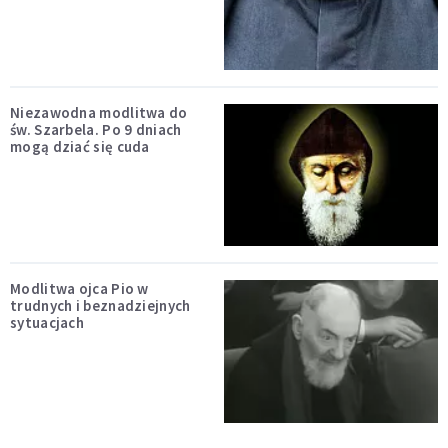
Niezawodna modlitwa do
św. Szarbela. Po 9 dniach
mogą dziać się cuda
Modlitwa ojca Pio w
trudnych i beznadziejnych
sytuacjach