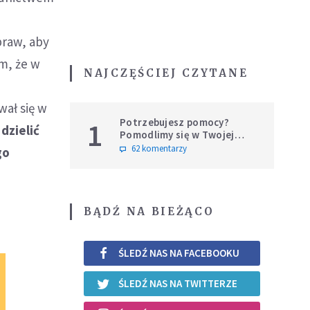
praw, aby
ym, że w
NAJCZĘŚCIEJ CZYTANE
wał się w
Potrzebujesz pomocy?
1
dzielić
Pomodlimy się w Twojej
intencji
62 komentarzy
go
BĄDŹ NA BIEŻĄCO
ŚLEDŹ NAS NA FACEBOOKU
ŚLEDŹ NAS NA TWITTERZE