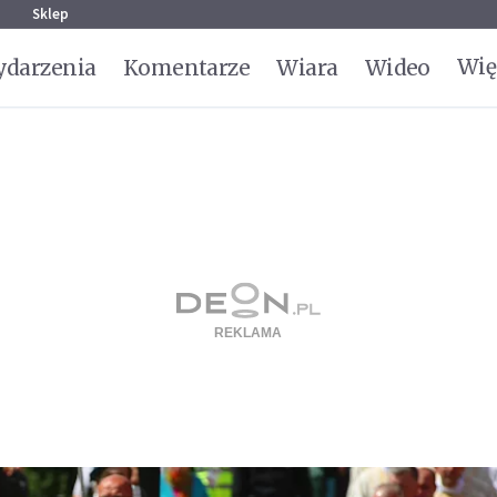
g
Sklep
Wię
darzenia
Komentarze
Wiara
Wideo