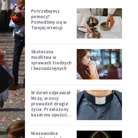
Potrzebujesz
pomocy?
Pomodlimy się w
Twojej intencji
Skuteczna
modlitwa w
sprawach trudnych
i beznadziejnych
W dzień odprawiał
Mszę, w nocy
prowadził drugie
życie. Przełożony
kazał mu opuścić
zakon
Niezawodna