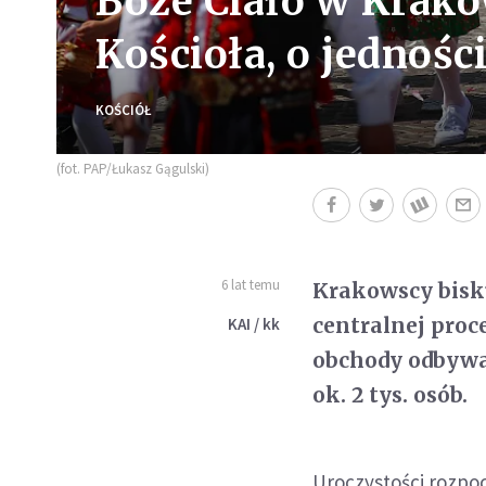
Boże Ciało w Krako
Kościoła, o jednośc
KOŚCIÓŁ
(fot. PAP/Łukasz Gągulski)
6 lat temu
Krakowscy bisk
centralnej proc
KAI / kk
obchody odbywał
ok. 2 tys. osób.
Uroczystości rozpo