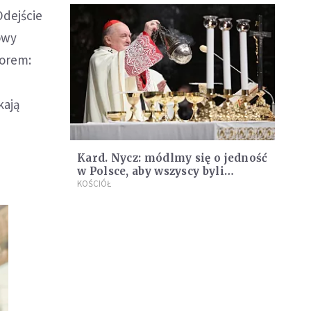
Odejście
owy
borem:
kają
Kard. Nycz: módlmy się o jedność
w Polsce, aby wszyscy byli
zgromadzeni przy dobru
KOŚCIÓŁ
wspólnym