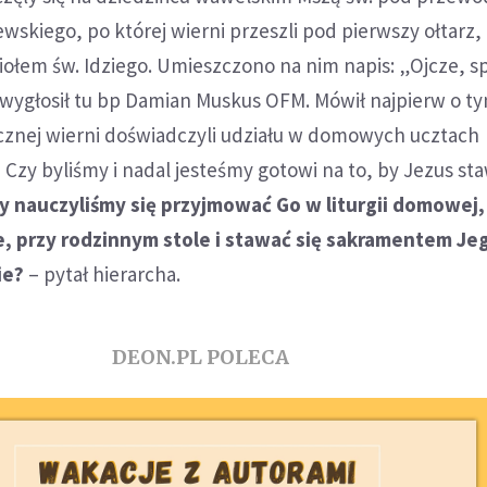
wskiego, po której wierni przeszli pod pierwszy ołtarz,
ołem św. Idziego. Umieszczono na nim napis: „Ojcze, s
ę wygłosił tu bp Damian Muskus OFM. Mówił najpierw o t
łecznej wierni doświadczyli udziału w domowych ucztach
 Czy byliśmy i nadal jesteśmy gotowi na to, by Jezus sta
y nauczyliśmy się przyjmować Go w liturgii domowej, 
e, przy rodzinnym stole i stawać się sakramentem Je
ie?
– pytał hierarcha.
DEON.PL POLECA