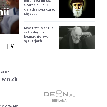
modlitwa do św.
Szarbela. Po 9
mii
dniach mogą dziać
się cuda
Modlitwa ojca Pio
w trudnych i
beznadziejnych
sytuacjach
czne
o w nich
wodnictwem