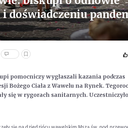
wie: biskupi o odnowie
i i doświadczeniu pande
upi pomocniczy wygłaszali kazania podczas
esji Bożego Ciała z Wawelu na Rynek. Tegoro
y się w rygorach sanitarnych. Uczestniczył
częły się na dziedzińcu wawelskim Mszą św. pod prze