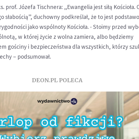
. prof. Józefa Tischnera: „Ewangelia jest siłą Kościoła. 
ego słabością”, duchowny podkreślał, że to jest podstaw
rygodności jako wspólnoty Kościoła. - Stoimy przed wy
lnotą, w której życie z wolna zamiera, albo będziemy
m gościny i bezpieczeństwa dla wszystkich, którzy szu
ciechy – podsumował.
DEON.PL POLECA