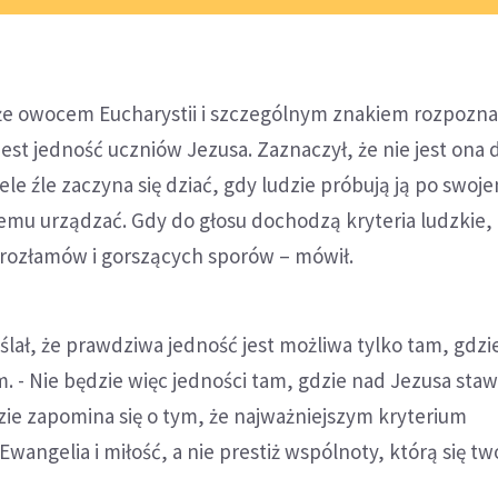
 że owocem Eucharystii i szczególnym znakiem rozpoz
 jest jedność uczniów Jezusa. Zaznaczył, że nie jest ona
ele źle zaczyna się dziać, gdy ludzie próbują ją po swoj
emu urządzać. Gdy do głosu dochodzą kryteria ludzkie, 
rozłamów i gorszących sporów – mówił.
lał, że prawdziwa jedność jest możliwa tylko tam, gdzi
. - Nie będzie więc jedności tam, gdzie nad Jezusa stawi
dzie zapomina się o tym, że najważniejszym kryterium
wangelia i miłość, a nie prestiż wspólnoty, którą się tw