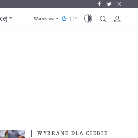
11
°
cej
Warszawa
WYBRANE DLA CIEBIE