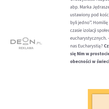
abp. Marka Jędrasze
ustawiony pod kości
byli jedno”. Homili
czasie izolacji spo
eucharystycznych. -
nas Eucharystią?
Cz
się Nim w prostoci
obecności w świec