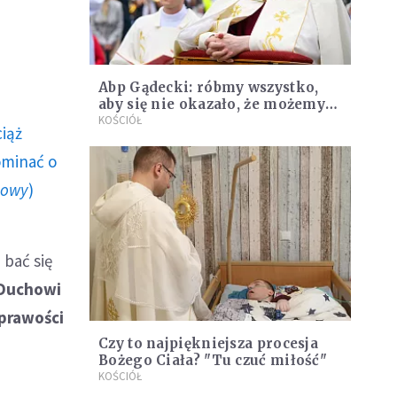
Abp Gądecki: róbmy wszystko,
aby się nie okazało, że możemy
żyć bez Eucharystii
KOŚCIÓŁ
ciąż
ominać o
howy
)
 bać się
ć Duchowi
eprawości
Czy to najpiękniejsza procesja
Bożego Ciała? "Tu czuć miłość"
KOŚCIÓŁ