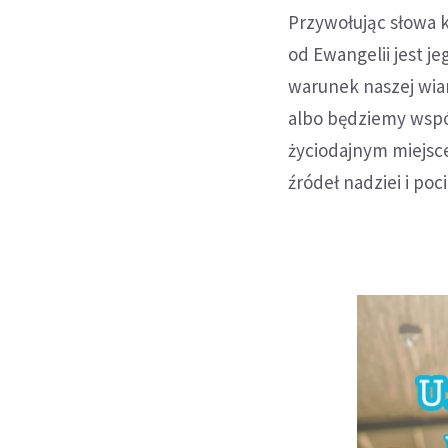
Przywołując słowa ks
od Ewangelii jest j
warunek naszej wia
albo będziemy wspó
życiodajnym miejsce
źródeł nadziei i po