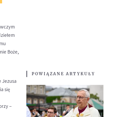
nawczym
 dziełem
emu
nie Boże,
POWIĄZANE ARTYKUŁY
e Jezusa
a się
orzy –