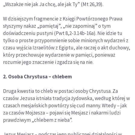
„Wszakże nie jak Ja chcę, ale jak Ty” (Mt 26,39).
W dzisiejszym fragmencie z Księgi Powtórzonego Prawa
słyszymy nakaz „pamiętaj”, „nie zapominaj” o tym
doświadczeniu pustyni (Pwt 8,2-3.14b-16a). Nie idzie tu
tylko o proste przypomnienie sobie minionych wydarzeń z
czasu wyjścia Izraelitów z Egiptu, ale raczej o akt duchowy,
który przechowuje wydarzenie w pamięci, ponieważ
rozumie jego znaczenie i zgadza się na nie.
2. Osoba Chrystusa – chlebem
Druga kwestia to chleb w postaci osoby Chrystusa. Za
czasów Jezusa istniała tradycja żydowska, według której w
czasach mesjańskich powtórzy się cud manny. Wtedy – jak
za czasów Mojżesza – pojawi się Mesjasz i nakarmi ludzi
prawdziwym „chlebem z nieba”.
Jezus Mesjasz – podczas jego publicznej działalności w