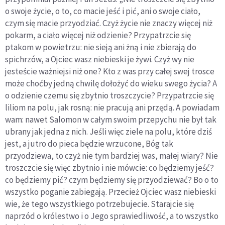
o swoje życie, o to, co macie jeść i pić, ani o swoje ciało,
czym się macie przyodziać. Czyż życie nie znaczy więcej niż
pokarm, a ciało więcej niż odzienie? Przypatrzcie się
ptakom w powietrzu: nie sieją ani żną i nie zbierają do
spichrzów, a Ojciec wasz niebieski je żywi. Czyż wy nie
jesteście ważniejsi niż one? Kto z was przy całej swej trosce
może choćby jedną chwilę dołożyć do wieku swego życia? A
o odzienie czemu się zbytnio troszczycie? Przypatrzcie się
liliom na polu, jak rosną: nie pracują ani przędą. A powiadam
wam: nawet Salomon w całym swoim przepychu nie był tak
ubrany jak jedna z nich. Jeśli więc ziele na polu, które dziś
jest, a jutro do pieca będzie wrzucone, Bóg tak
przyodziewa, to czyż nie tym bardziej was, małej wiary? Nie
troszczcie się więc zbytnio i nie mówcie: co będziemy jeść?
co będziemy pić? czym będziemy się przyodziewać? Bo o to
wszystko poganie zabiegają. Przecież Ojciec wasz niebieski
wie, że tego wszystkiego potrzebujecie. Starajcie się
naprzód o królestwo i o Jego sprawiedliwość, a to wszystko