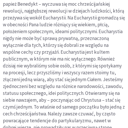
papież Benedykt – wyczuwa się moc chrześcijańskiej
rewolucji, najgłębszej rewolucji w dziejach ludzkości, którą
przeżywa się wokół Eucharystii. Na Eucharystii gromadzą się
w obecności Pana ludzie różniący się wiekiem, płcią,
położeniem społecznym, ideami politycznymi. Eucharystia
nigdy nie może być sprawą prywatną, przeznaczoną
wyłącznie dla tych, którzy się dobrali ze względu na
wspólne cechy czy przyjaźń. Eucharystia jest kultem
publicznym, w którym nie ma nic wyłącznego. Również
dzisiaj nie wybraliśmy sobie osób, z którymi się spotykamy
na procesji, lecz przyszliśmy i wszyscy razem stoimy tu,
złączeni jedną wiarą, aby stać się jednym Ciałem. Jesteśmy
zjednoczeni bez względu na różnice narodowości, zawodu,
statusu społecznego, idei politycznych. Otwieramy się na
siebie nawzajem, aby – poczynając od Chrystusa – stać się
czymś jednym. To właśnie od samego początku było jedną z
cech chrześcijaństwa. Należy zawsze czuwać, by często
powracające tendencje do partykularyzmu, nawet w
dobrej wierze, nie prowadziły nas w przeciwną stronę.