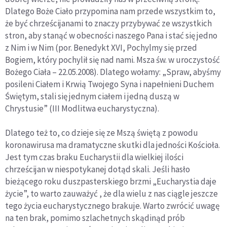
Dlatego Boże Ciało przypomina nam przede wszystkim to,
że być chrześcijanami to znaczy przybywać ze wszystkich
stron, aby stanąć w obecności naszego Pana i stać się jedno
z Nim i w Nim (por. Benedykt XVI, Pochylmy się przed
Bogiem, który pochylił się nad nami. Msza św. w uroczystość
Bożego Ciała – 22.05.2008). Dlatego wołamy: „Spraw, abyśmy
posileni Ciałem i Krwią Twojego Syna i napełnieni Duchem
Świętym, stali się jednym ciałem i jedną duszą w
Chrystusie” (III Modlitwa eucharystyczna).
Dlatego też to, co dzieje się ze Mszą świętą z powodu
koronawirusa ma dramatyczne skutki dla jedności Kościoła.
Jest tym czas braku Eucharystii dla wielkiej ilości
chrześcijan w niespotykanej dotąd skali. Jeśli hasło
bieżącego roku duszpasterskiego brzmi „Eucharystia daje
życie”, to warto zauważyć , że dla wielu z nas ciągle jeszcze
tego życia eucharystycznego brakuje. Warto zwrócić uwagę
na ten brak, pomimo szlachetnych skądinąd prób