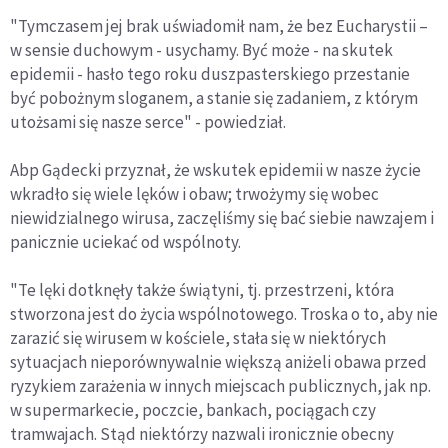
"Tymczasem jej brak uświadomił nam, że bez Eucharystii –
w sensie duchowym - usychamy. Być może - na skutek
epidemii - hasło tego roku duszpasterskiego przestanie
być pobożnym sloganem, a stanie się zadaniem, z którym
utożsami się nasze serce" - powiedział.
Abp Gądecki przyznał, że wskutek epidemii w nasze życie
wkradło się wiele lęków i obaw; trwożymy się wobec
niewidzialnego wirusa, zaczęliśmy się bać siebie nawzajem i
panicznie uciekać od wspólnoty.
"Te lęki dotknęły także świątyni, tj. przestrzeni, która
stworzona jest do życia wspólnotowego. Troska o to, aby nie
zarazić się wirusem w kościele, stała się w niektórych
sytuacjach nieporównywalnie większą aniżeli obawa przed
ryzykiem zarażenia w innych miejscach publicznych, jak np.
w supermarkecie, poczcie, bankach, pociągach czy
tramwajach. Stąd niektórzy nazwali ironicznie obecny