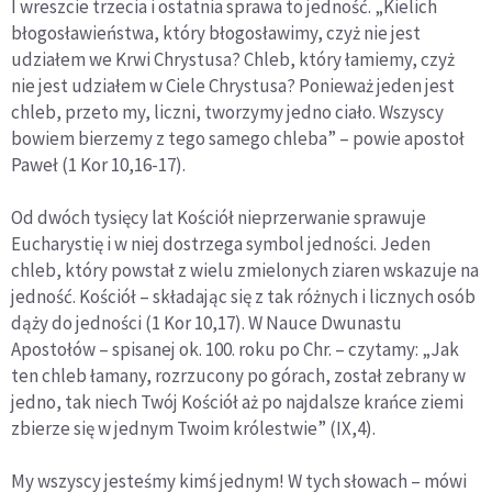
I wreszcie trzecia i ostatnia sprawa to jedność. „Kielich
błogosławieństwa, który błogosławimy, czyż nie jest
udziałem we Krwi Chrystusa? Chleb, który łamiemy, czyż
nie jest udziałem w Ciele Chrystusa? Ponieważ jeden jest
chleb, przeto my, liczni, tworzymy jedno ciało. Wszyscy
bowiem bierzemy z tego samego chleba” – powie apostoł
Paweł (1 Kor 10,16-17).
Od dwóch tysięcy lat Kościół nieprzerwanie sprawuje
Eucharystię i w niej dostrzega symbol jedności. Jeden
chleb, który powstał z wielu zmielonych ziaren wskazuje na
jedność. Kościół – składając się z tak różnych i licznych osób
dąży do jedności (1 Kor 10,17). W Nauce Dwunastu
Apostołów – spisanej ok. 100. roku po Chr. – czytamy: „Jak
ten chleb łamany, rozrzucony po górach, został zebrany w
jedno, tak niech Twój Kościół aż po najdalsze krańce ziemi
zbierze się w jednym Twoim królestwie” (IX,4).
My wszyscy jesteśmy kimś jednym! W tych słowach – mówi