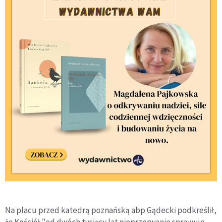
Na placu przed katedrą poznańską abp Gądecki podkreślił,