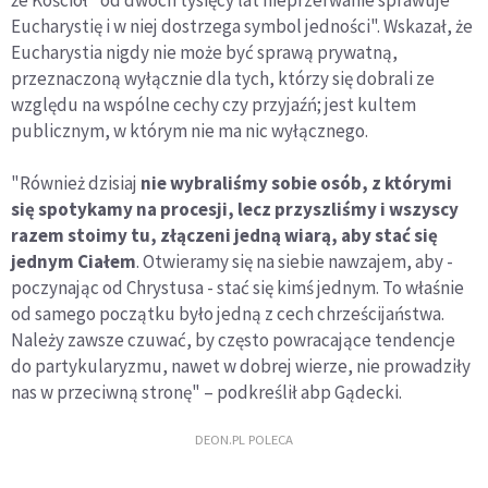
że Kościół "od dwóch tysięcy lat nieprzerwanie sprawuje
Eucharystię i w niej dostrzega symbol jedności". Wskazał, że
Eucharystia nigdy nie może być sprawą prywatną,
przeznaczoną wyłącznie dla tych, którzy się dobrali ze
względu na wspólne cechy czy przyjaźń; jest kultem
publicznym, w którym nie ma nic wyłącznego.
"Również dzisiaj
nie wybraliśmy sobie osób, z którymi
się spotykamy na procesji, lecz przyszliśmy i wszyscy
razem stoimy tu, złączeni jedną wiarą, aby stać się
jednym Ciałem
. Otwieramy się na siebie nawzajem, aby -
poczynając od Chrystusa - stać się kimś jednym. To właśnie
od samego początku było jedną z cech chrześcijaństwa.
Należy zawsze czuwać, by często powracające tendencje
do partykularyzmu, nawet w dobrej wierze, nie prowadziły
nas w przeciwną stronę" – podkreślił abp Gądecki.
DEON.PL POLECA