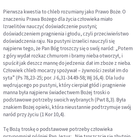
Pierwsza kwestia to chleb rozumiany jako Prawo Boże. O
znaczeniu Prawa Bożego dla życia człowieka miało
Izraelitów nauczyć doświadczenie pustyni;
doświadczeniem pragnienia i głodu, czyli przeciwieństwo
doświadczenia raju. Na pustyni izraelici nauczyli się
najpierw tego, że Pan Bóg troszczy się o swój naród: „Potem
z góry wydał rozkaz chmurom i bramy nieba otworzył, i
spuścił jak deszcz mannę do jedzenia: dał im zboże z nieba.
Człowiek chleb mocarzy spożywał – żywności zesłał im do
syta” (Ps 78,23-25; por. J 6,31-34.49-58; Wj 16,4). Dla ludu
wędrującego po pustyni, który cierpiał głód i pragnienie
manna była najpierw świadectwem Bożej troski o
podstawowe potrzeby swoich wybranych (Pwt 8,3). Była
znakiem Bożej opieki, która nieustannie podtrzymuje swój
naród przy życiu (1 Kor 10,4).
Tę Bożą troskę o podstawowe potrzeby człowieka
przypomniał później Pan Jezus: „Nie troszczcie się zbytnio