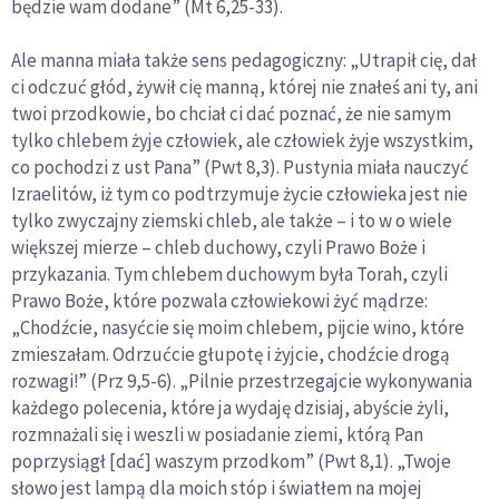
będzie wam dodane” (Mt 6,25-33).
Ale manna miała także sens pedagogiczny: „Utrapił cię, dał
ci odczuć głód, żywił cię manną, której nie znałeś ani ty, ani
twoi przodkowie, bo chciał ci dać poznać, że nie samym
tylko chlebem żyje człowiek, ale człowiek żyje wszystkim,
co pochodzi z ust Pana” (Pwt 8,3). Pustynia miała nauczyć
Izraelitów, iż tym co podtrzymuje życie człowieka jest nie
tylko zwyczajny ziemski chleb, ale także – i to w o wiele
większej mierze – chleb duchowy, czyli Prawo Boże i
przykazania. Tym chlebem duchowym była Torah, czyli
Prawo Boże, które pozwala człowiekowi żyć mądrze:
„Chodźcie, nasyćcie się moim chlebem, pijcie wino, które
zmieszałam. Odrzućcie głupotę i żyjcie, chodźcie drogą
rozwagi!” (Prz 9,5-6). „Pilnie przestrzegajcie wykonywania
każdego polecenia, które ja wydaję dzisiaj, abyście żyli,
rozmnażali się i weszli w posiadanie ziemi, którą Pan
poprzysiągł [dać] waszym przodkom” (Pwt 8,1). „Twoje
słowo jest lampą dla moich stóp i światłem na mojej