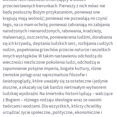
przeciwstawnych kierunkach. Pierwszy z nich mówi: nie
będę posłuszny Bożym przykazaniom, ponieważ one
krępują moją wolność; ponieważ nie pozwalają mi czynić
tego, na co mam ochotę; ponieważ zabraniają mi zabijania
narodzonych i nienarodzonych, rabowania, kradzieży,
malwersacji, oszczerstw, poniewierania ludźmi, dorabiania
się ich krzywdą, deptania ludzkich serc, rozbijania cudzych
rodzin, popełniania grzechów przeciw naturze i wszelkich
innych występków. W takim nastawieniu odchodzą do
wieczności niezliczone pokolenia ludzi, odchodzą w
zapomnienie potężne imperia, bogate kultury, różne
ziemskie potęgi oraz najrozmaitsze filozofie i
światopoglądy, które uważały się za ostateczne i jedynie
słuszne, a okazały się tak bardzo nietrwałym wytworem
ludzkiej wyobraźni. Na śmietniku historii lądują – walczące
z Bogiem – różnego rodzaju ideologie wraz ze swoimi
twórcami i wodzami. Dla wszystkich, którzy chcieliby
urządzać życie społeczne, polityczne, ekonomiczne i