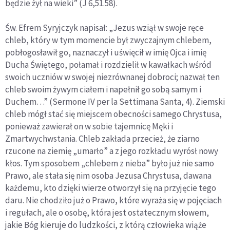
będzie żył na wieki” (J 6,51.58).
Św. Efrem Syryjczyk napisał: „Jezus wziął w swoje ręce
chleb, który w tym momencie był zwyczajnym chlebem,
pobłogosławił go, naznaczył i uświęcił w imię Ojca i imię
Ducha Świętego, połamał i rozdzielił w kawałkach wśród
swoich uczniów w swojej niezrównanej dobroci; nazwał ten
chleb swoim żywym ciałem i napełnił go sobą samym i
Duchem…” (Sermone IV per la Settimana Santa, 4). Ziemski
chleb mógł stać się miejscem obecności samego Chrystusa,
ponieważ zawierał on w sobie tajemnicę Męki i
Zmartwychwstania. Chleb zakłada przecież, że ziarno
rzucone na ziemię „umarło” a z jego rozkładu wyrósł nowy
kłos. Tym sposobem „chlebem z nieba” było już nie samo
Prawo, ale stała się nim osoba Jezusa Chrystusa, dawana
każdemu, kto dzięki wierze otworzył się na przyjęcie tego
daru. Nie chodziło już o Prawo, które wyraża się w pojęciach
i regułach, ale o osobę, która jest ostatecznym słowem,
jakie Bóg kieruje do ludzkości, z którą człowieka wiąże