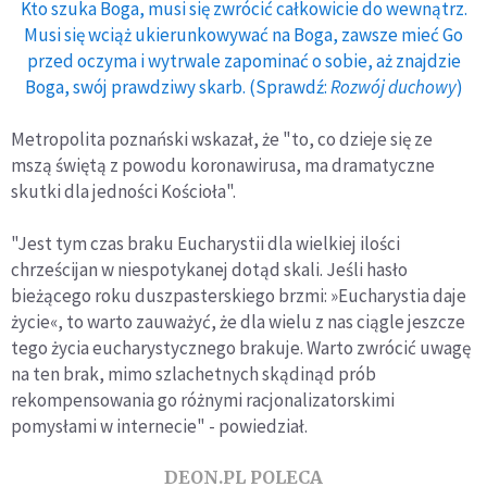
Kto szuka Boga, musi się zwrócić całkowicie do wewnątrz.
Musi się wciąż ukierunkowywać na Boga, zawsze mieć Go
przed oczyma i wytrwale zapominać o sobie, aż znajdzie
Boga, swój prawdziwy skarb. (Sprawdź:
Rozwój duchowy
)
Metropolita poznański wskazał, że "to, co dzieje się ze
mszą świętą z powodu koronawirusa, ma dramatyczne
skutki dla jedności Kościoła".
"Jest tym czas braku Eucharystii dla wielkiej ilości
chrześcijan w niespotykanej dotąd skali. Jeśli hasło
bieżącego roku duszpasterskiego brzmi: »Eucharystia daje
życie«, to warto zauważyć, że dla wielu z nas ciągle jeszcze
tego życia eucharystycznego brakuje. Warto zwrócić uwagę
na ten brak, mimo szlachetnych skądinąd prób
rekompensowania go różnymi racjonalizatorskimi
pomysłami w internecie" - powiedział.
DEON.PL POLECA