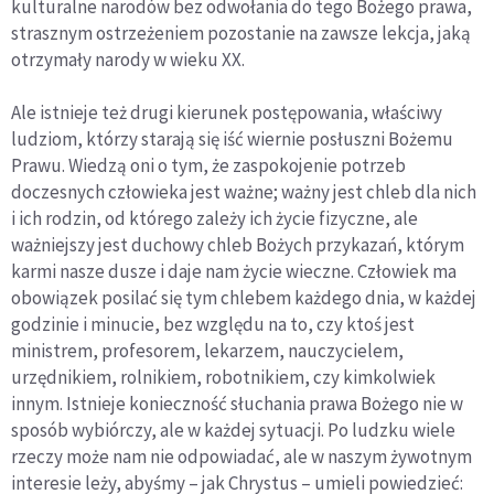
kulturalne narodów bez odwołania do tego Bożego prawa,
strasznym ostrzeżeniem pozostanie na zawsze lekcja, jaką
otrzymały narody w wieku XX.
Ale istnieje też drugi kierunek postępowania, właściwy
ludziom, którzy starają się iść wiernie posłuszni Bożemu
Prawu. Wiedzą oni o tym, że zaspokojenie potrzeb
doczesnych człowieka jest ważne; ważny jest chleb dla nich
i ich rodzin, od którego zależy ich życie fizyczne, ale
ważniejszy jest duchowy chleb Bożych przykazań, którym
karmi nasze dusze i daje nam życie wieczne. Człowiek ma
obowiązek posilać się tym chlebem każdego dnia, w każdej
godzinie i minucie, bez względu na to, czy ktoś jest
ministrem, profesorem, lekarzem, nauczycielem,
urzędnikiem, rolnikiem, robotnikiem, czy kimkolwiek
innym. Istnieje konieczność słuchania prawa Bożego nie w
sposób wybiórczy, ale w każdej sytuacji. Po ludzku wiele
rzeczy może nam nie odpowiadać, ale w naszym żywotnym
interesie leży, abyśmy – jak Chrystus – umieli powiedzieć: