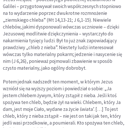
Galilei – przygotowywał swoich współczesnych stopniowo
na to wydarzenie poprzez dwukrotne rozmnożenie
„ziemskiego chleba” (Mt 14,13-21; J 6,1-15). Niewiele
chlebów, jakimi dysponowali wówczas uczniowie – dzięki
Jezusowej modlitwie dziękczynienia – wystarczyło do
nakarmienia tysięcy ludzi. Był to już znak zapowiadający
prawdziwy „chleb z nieba”. Niestety ludzi interesował
wówczas tylko materialny pokarm; jedzenie i nasycenie się
nim (J 6,26), ponieważ pojmowali zbawienie w sposób
czysto materialny, jako ogólny dobrobyt.
Potem jednak nadszedł ten moment, w którym Jezus
wzniósł się na wyższy poziom i powiedział o sobie: „Ja
jestem chlebem żywym, który zstąpił z nieba. Jeśli ktoś
spożywa ten chleb, będzie żył na wieki. Chlebem, który Ja
dam, jest moje Ciało, wydane za życie świata’. […] To jest
chleb, który z nieba zstąpił – nie jest on taki jak ten, który
jedli wasi przodkowie, a poumierali. Kto spożywa ten chleb,