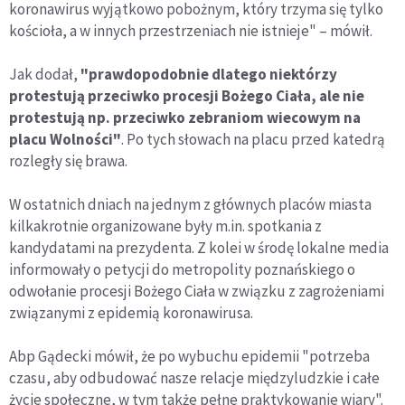
koronawirus wyjątkowo pobożnym, który trzyma się tylko
kościoła, a w innych przestrzeniach nie istnieje" – mówił.
Jak dodał,
"prawdopodobnie dlatego niektórzy
protestują przeciwko procesji Bożego Ciała, ale nie
protestują np. przeciwko zebraniom wiecowym na
placu Wolności"
. Po tych słowach na placu przed katedrą
rozległy się brawa.
W ostatnich dniach na jednym z głównych placów miasta
kilkakrotnie organizowane były m.in. spotkania z
kandydatami na prezydenta. Z kolei w środę lokalne media
informowały o petycji do metropolity poznańskiego o
odwołanie procesji Bożego Ciała w związku z zagrożeniami
związanymi z epidemią koronawirusa.
Abp Gądecki mówił, że po wybuchu epidemii "potrzeba
czasu, aby odbudować nasze relacje międzyludzkie i całe
życie społeczne, w tym także pełne praktykowanie wiary".