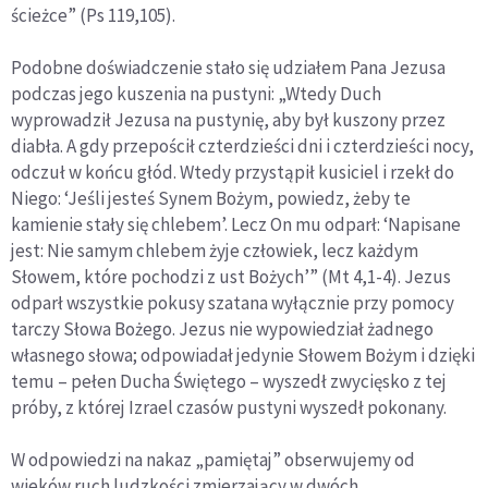
ścieżce” (Ps 119,105).
Podobne doświadczenie stało się udziałem Pana Jezusa
podczas jego kuszenia na pustyni: „Wtedy Duch
wyprowadził Jezusa na pustynię, aby był kuszony przez
diabła. A gdy przepościł czterdzieści dni i czterdzieści nocy,
odczuł w końcu głód. Wtedy przystąpił kusiciel i rzekł do
Niego: ‘Jeśli jesteś Synem Bożym, powiedz, żeby te
kamienie stały się chlebem’. Lecz On mu odparł: ‘Napisane
jest: Nie samym chlebem żyje człowiek, lecz każdym
Słowem, które pochodzi z ust Bożych’” (Mt 4,1-4). Jezus
odparł wszystkie pokusy szatana wyłącznie przy pomocy
tarczy Słowa Bożego. Jezus nie wypowiedział żadnego
własnego słowa; odpowiadał jedynie Słowem Bożym i dzięki
temu – pełen Ducha Świętego – wyszedł zwycięsko z tej
próby, z której Izrael czasów pustyni wyszedł pokonany.
W odpowiedzi na nakaz „pamiętaj” obserwujemy od
wieków ruch ludzkości zmierzający w dwóch