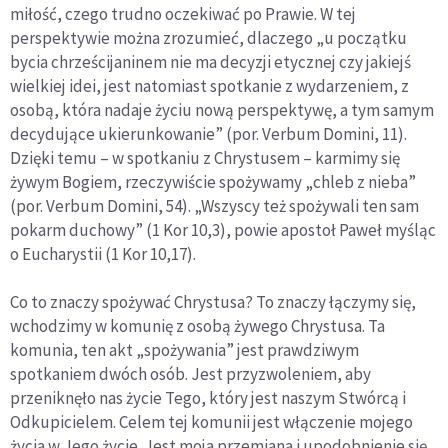
miłość, czego trudno oczekiwać po Prawie. W tej
perspektywie można zrozumieć, dlaczego „u początku
bycia chrześcijaninem nie ma decyzji etycznej czy jakiejś
wielkiej idei, jest natomiast spotkanie z wydarzeniem, z
osobą, która nadaje życiu nową perspektywę, a tym samym
decydujące ukierunkowanie” (por. Verbum Domini, 11).
Dzięki temu – w spotkaniu z Chrystusem – karmimy się
żywym Bogiem, rzeczywiście spożywamy „chleb z nieba”
(por. Verbum Domini, 54). „Wszyscy też spożywali ten sam
pokarm duchowy” (1 Kor 10,3), powie apostoł Paweł myśląc
o Eucharystii (1 Kor 10,17).
Co to znaczy spożywać Chrystusa? To znaczy łączymy się,
wchodzimy w komunię z osobą żywego Chrystusa. Ta
komunia, ten akt „spożywania” jest prawdziwym
spotkaniem dwóch osób. Jest przyzwoleniem, aby
przeniknęło nas życie Tego, który jest naszym Stwórcą i
Odkupicielem. Celem tej komunii jest włączenie mojego
życia w Jego życie. Jest moja przemiana i upodobnienie się