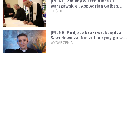
[PILNE] Zmiany w archidiecezji
warszawskiej. Abp Adrian Galbas
wręczył dekrety nowym proboszczom
KOŚCIÓŁ
[PILNE] Podjęto kroki ws. księdza
Sawielewicza. Nie zobaczymy go w
mediach
WYDARZENIA
Czy Kościół czeka pęknięcie? Spór o
Tradycję narasta
KOŚCIÓŁ