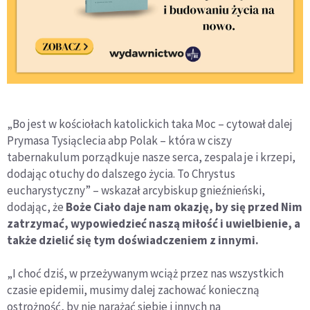
„Bo jest w kościołach katolickich taka Moc – cytował dalej
Prymasa Tysiąclecia abp Polak – która w ciszy
tabernakulum porządkuje nasze serca, zespala je i krzepi,
dodając otuchy do dalszego życia. To Chrystus
eucharystyczny” – wskazał arcybiskup gnieźnieński,
dodając, że
Boże Ciało daje nam okazję, by się przed Nim
zatrzymać, wypowiedzieć naszą miłość i uwielbienie, a
także dzielić się tym doświadczeniem z innymi.
„I choć dziś, w przeżywanym wciąż przez nas wszystkich
czasie epidemii, musimy dalej zachować konieczną
ostrożność, by nie narażać siebie i innych na