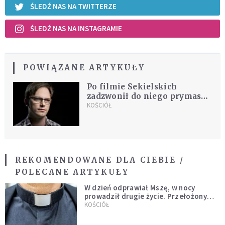
ŚLEDŹ NAS NA TWITTERZE
ŚLEDŹ NAS NA INSTAGRAMIE
POWIĄZANE ARTYKUŁY
Po filmie Sekielskich
zadzwonił do niego prymas
Polak. "Ta rozmowa była
KOŚCIÓŁ
spokojna i rzeczowa"
REKOMENDOWANE DLA CIEBIE /
POLECANE ARTYKUŁY
W dzień odprawiał Mszę, w nocy
prowadził drugie życie. Przełożony
kazał mu opuścić zakon
KOŚCIÓŁ