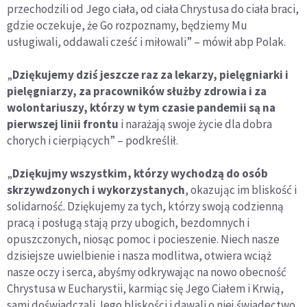
przechodzili od Jego ciała, od ciała Chrystusa do ciała braci,
gdzie oczekuje, że Go rozpoznamy, będziemy Mu
usługiwali, oddawali cześć i miłowali” – mówił abp Polak.
„
Dziękujemy dziś jeszcze raz za lekarzy, pielęgniarki i
pielęgniarzy, za pracowników służby zdrowia i za
wolontariuszy, którzy w tym czasie pandemii są na
pierwszej linii frontu
i narażają swoje życie dla dobra
chorych i cierpiących” – podkreślił.
„
Dziękujmy wszystkim, którzy wychodzą do osób
skrzywdzonych i wykorzystanych
, okazując im bliskość i
solidarność. Dziękujemy za tych, którzy swoją codzienną
pracą i posługą stają przy ubogich, bezdomnych i
opuszczonych, niosąc pomoc i pocieszenie. Niech nasze
dzisiejsze uwielbienie i nasza modlitwa, otwiera wciąż
nasze oczy i serca, abyśmy odkrywając na nowo obecność
Chrystusa w Eucharystii, karmiąc się Jego Ciałem i Krwią,
sami doświadczali Jego bliskości i dawali o niej świadectwo