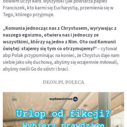
bowiem uczył kard. Wyszyński i jak powtarza papież
Franciszek, kto karmi się Eucharystią, przemienia się w
Tego, którego przyjmuje.
„Komunia jednocząc nas z Chrystusem, wyrywając z
naszego egoizmu, otwiera nas i jednoczy ze
wszystkimi, którzy są jedno z Nim. Oto cud Komunii
świętej: stajemy się tym co otrzymujemy!”
– cytował
abp Polak przypominając na koniec, że Chrystus daje nam
siebie jako siłę duchową, abyśmy się wzajemnie miłowali,
abyśmy nieśli Go do sióstr i braci.
DEON.PL POLECA