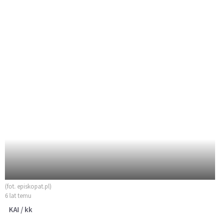
(fot. episkopat.pl)
6 lat temu
KAI / kk