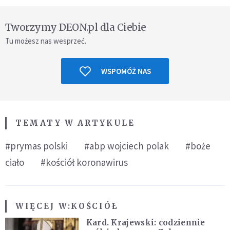
Tworzymy DEON.pl dla Ciebie
Tu możesz nas wesprzeć.
WSPOMÓŻ NAS
TEMATY W ARTYKULE
#prymas polski
#abp wojciech polak
#boże
ciało
#kościół koronawirus
WIĘCEJ W:
KOŚCIÓŁ
Kard. Krajewski: codziennie