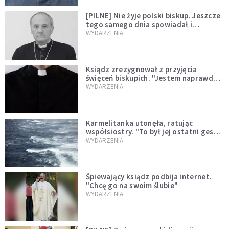
[PILNE] Nie żyje polski biskup. Jeszcze
tego samego dnia spowiadał i
sprawował Mszę świętą
WYDARZENIA
Ksiądz zrezygnował z przyjęcia
święceń biskupich. "Jestem naprawdę
niegodny"
WYDARZENIA
Karmelitanka utonęła, ratując
współsiostry. "To był jej ostatni gest
miłości"
WYDARZENIA
Śpiewający ksiądz podbija internet.
"Chcę go na swoim ślubie"
WYDARZENIA