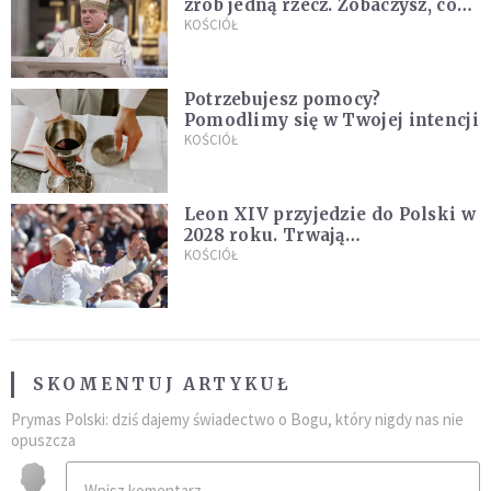
zrób jedną rzecz. Zobaczysz, co
stanie się z twoim życiem
KOŚCIÓŁ
Potrzebujesz pomocy?
Pomodlimy się w Twojej intencji
KOŚCIÓŁ
Leon XIV przyjedzie do Polski w
2028 roku. Trwają
przygotowania do papieskiej
KOŚCIÓŁ
pielgrzymki
SKOMENTUJ ARTYKUŁ
Prymas Polski: dziś dajemy świadectwo o Bogu, który nigdy nas nie
opuszcza