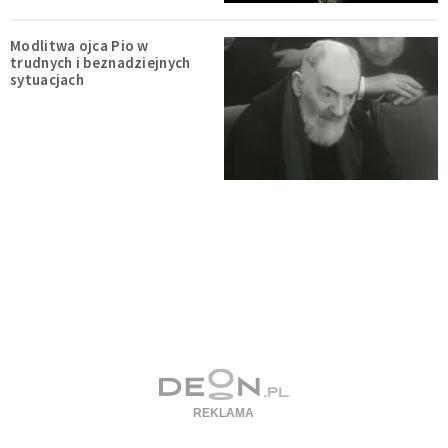
Modlitwa ojca Pio w
trudnych i beznadziejnych
sytuacjach