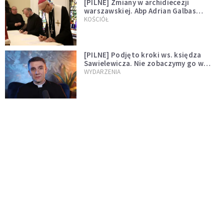
[PILNE] Zmiany w archidiecezji
warszawskiej. Abp Adrian Galbas
wręczył dekrety nowym proboszczom
KOŚCIÓŁ
[PILNE] Podjęto kroki ws. księdza
Sawielewicza. Nie zobaczymy go w
mediach
WYDARZENIA