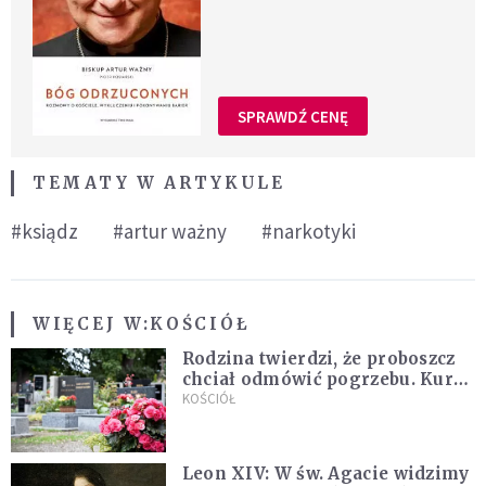
SPRAWDŹ CENĘ
TEMATY W ARTYKULE
#ksiądz
#artur ważny
#narkotyki
WIĘCEJ W:
KOŚCIÓŁ
Rodzina twierdzi, że proboszcz
chciał odmówić pogrzebu. Kuria
zapowiada wyjaśnienia
KOŚCIÓŁ
Leon XIV: W św. Agacie widzimy