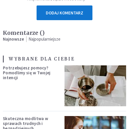
DODAJ KOMENTARZ
Komentarze (
)
Najnowsze
Najpopularniejsze
WYBRANE DLA CIEBIE
Potrzebujesz pomocy?
Pomodlimy się w Twojej
intencji
Skuteczna modlitwa w
sprawach trudnych i
beznadziejnych