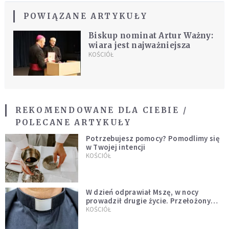
POWIĄZANE ARTYKUŁY
Biskup nominat Artur Ważny:
wiara jest najważniejsza
KOŚCIÓŁ
REKOMENDOWANE DLA CIEBIE /
POLECANE ARTYKUŁY
Potrzebujesz pomocy? Pomodlimy się
w Twojej intencji
KOŚCIÓŁ
W dzień odprawiał Mszę, w nocy
prowadził drugie życie. Przełożony
kazał mu opuścić zakon
KOŚCIÓŁ