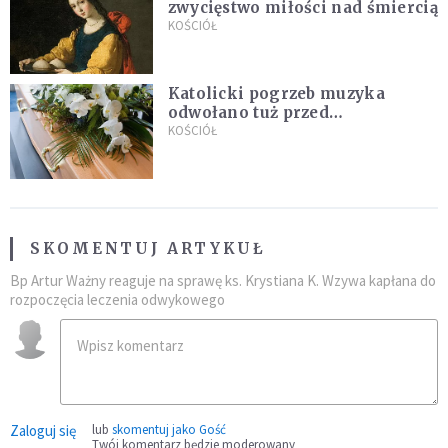
zwycięstwo miłości nad śmiercią
KOŚCIÓŁ
Katolicki pogrzeb muzyka
odwołano tuż przed
uroczystością. Powodem była
KOŚCIÓŁ
przynależność do masonerii
SKOMENTUJ ARTYKUŁ
Bp Artur Ważny reaguje na sprawę ks. Krystiana K. Wzywa kapłana do
rozpoczęcia leczenia odwykowego
Zaloguj się
lub
skomentuj jako Gość
Twój komentarz będzie moderowany