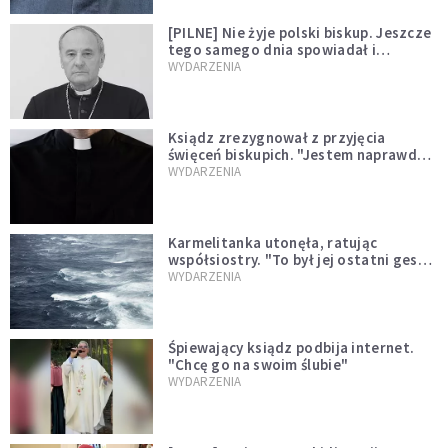
[PILNE] Nie żyje polski biskup. Jeszcze
tego samego dnia spowiadał i
sprawował Mszę świętą
WYDARZENIA
Ksiądz zrezygnował z przyjęcia
święceń biskupich. "Jestem naprawdę
niegodny"
WYDARZENIA
Karmelitanka utonęła, ratując
współsiostry. "To był jej ostatni gest
miłości"
WYDARZENIA
Śpiewający ksiądz podbija internet.
"Chcę go na swoim ślubie"
WYDARZENIA