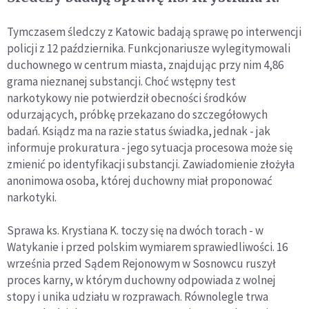
Tymczasem śledczy z Katowic badają sprawę po interwencji
policji z 12 października. Funkcjonariusze wylegitymowali
duchownego w centrum miasta, znajdując przy nim 4,86
grama nieznanej substancji. Choć wstępny test
narkotykowy nie potwierdził obecności środków
odurzających, próbkę przekazano do szczegółowych
badań. Ksiądz ma na razie status świadka, jednak - jak
informuje prokuratura - jego sytuacja procesowa może się
zmienić po identyfikacji substancji. Zawiadomienie złożyła
anonimowa osoba, której duchowny miał proponować
narkotyki.
Sprawa ks. Krystiana K. toczy się na dwóch torach - w
Watykanie i przed polskim wymiarem sprawiedliwości. 16
września przed Sądem Rejonowym w Sosnowcu ruszył
proces karny, w którym duchowny odpowiada z wolnej
stopy i unika udziału w rozprawach. Równolegle trwa