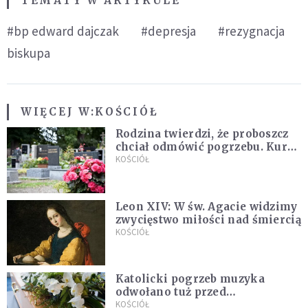
TEMATY W ARTYKULE
#bp edward dajczak
#depresja
#rezygnacja
biskupa
WIĘCEJ W:
KOŚCIÓŁ
Rodzina twierdzi, że proboszcz
chciał odmówić pogrzebu. Kuria
zapowiada wyjaśnienia
KOŚCIÓŁ
Leon XIV: W św. Agacie widzimy
zwycięstwo miłości nad śmiercią
KOŚCIÓŁ
Katolicki pogrzeb muzyka
odwołano tuż przed
uroczystością. Powodem była
KOŚCIÓŁ