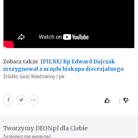
Zobacz także
[PILNE] Bp Edward Dajczak
zrezygnował z urzędu biskupa diecezjalnego
Źródło: Gość Niedzielny / pk
Tworzymy DEON.pl dla Ciebie
Tu możesz nas wesprzeć.