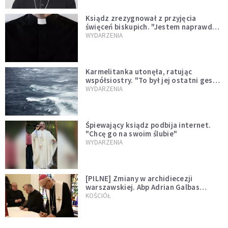
Ksiądz zrezygnował z przyjęcia
święceń biskupich. "Jestem naprawdę
niegodny"
WYDARZENIA
Karmelitanka utonęła, ratując
współsiostry. "To był jej ostatni gest
miłości"
WYDARZENIA
Śpiewający ksiądz podbija internet.
"Chcę go na swoim ślubie"
WYDARZENIA
[PILNE] Zmiany w archidiecezji
warszawskiej. Abp Adrian Galbas
wręczył dekrety nowym proboszczom
KOŚCIÓŁ