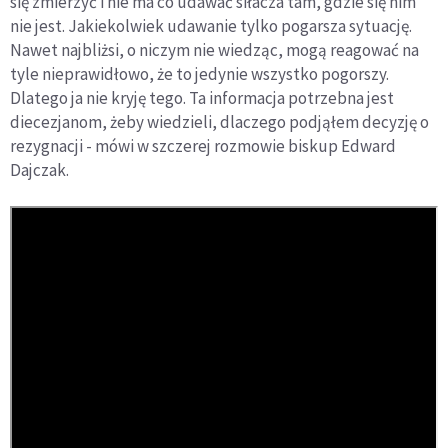
się zmierzyć i nie ma co udawać siłacza tam, gdzie się nim
nie jest. Jakiekolwiek udawanie tylko pogarsza sytuację.
Nawet najbliżsi, o niczym nie wiedząc, mogą reagować na
tyle nieprawidłowo, że to jedynie wszystko pogorszy.
Dlatego ja nie kryję tego. Ta informacja potrzebna jest
diecezjanom, żeby wiedzieli, dlaczego podjąłem decyzję o
rezygnacji - mówi w szczerej rozmowie biskup Edward
Dajczak.