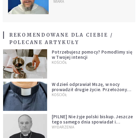
doświadczenie, to połączenie
WIARA
depresji z chaosem
REKOMENDOWANE DLA CIEBIE /
POLECANE ARTYKUŁY
Potrzebujesz pomocy? Pomodlimy się
w Twojej intencji
KOŚCIÓŁ
W dzień odprawiał Mszę, w nocy
prowadził drugie życie. Przełożony
kazał mu opuścić zakon
KOŚCIÓŁ
[PILNE] Nie żyje polski biskup. Jeszcze
tego samego dnia spowiadał i
sprawował Mszę świętą
WYDARZENIA