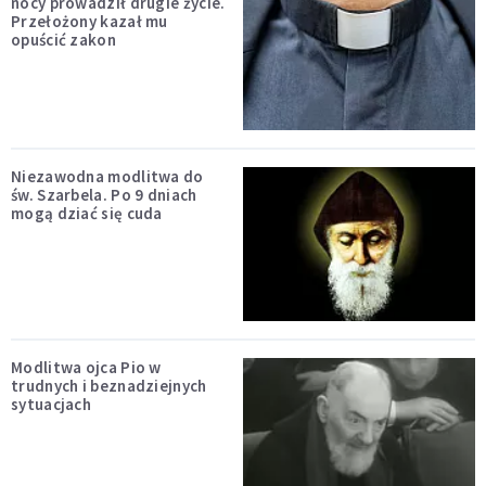
nocy prowadził drugie życie.
Przełożony kazał mu
opuścić zakon
Niezawodna modlitwa do
św. Szarbela. Po 9 dniach
mogą dziać się cuda
Modlitwa ojca Pio w
trudnych i beznadziejnych
sytuacjach