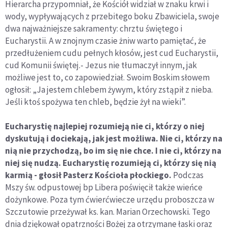
Hierarcha przypomniał, że Kościół widział w znaku krwi i
wody, wypływających z przebitego boku Zbawiciela, swoje
dwa najważniejsze sakramenty: chrztu świętego i
Eucharystii. A w znojnym czasie żniw warto pamiętać, że
przedłużeniem cudu pełnych kłosów, jest cud Eucharystii,
cud Komunii świętej.- Jezus nie tłumaczył innym, jak
możliwe jest to, co zapowiedział. Swoim Boskim słowem
ogłosił: „Ja jestem chlebem żywym, który zstąpił z nieba.
Jeśli ktoś spożywa ten chleb, będzie żył na wieki”.
Eucharystię najlepiej rozumieją nie ci, którzy o niej
dyskutują i dociekają, jak jest możliwa. Nie ci, którzy na
nią nie przychodzą, bo im się nie chce. I nie ci, którzy na
niej się nudzą. Eucharystię rozumieją ci, którzy się nią
karmią - głosił Pasterz Kościoła płockiego.
Podczas
Mszy św. odpustowej bp Libera poświęcił także wieńce
dożynkowe. Poza tym ćwierćwiecze urzędu proboszcza w
Szczutowie przeżywał ks. kan. Marian Orzechowski. Tego
dnia dziękował opatrzności Bożej za otrzymane łaski oraz