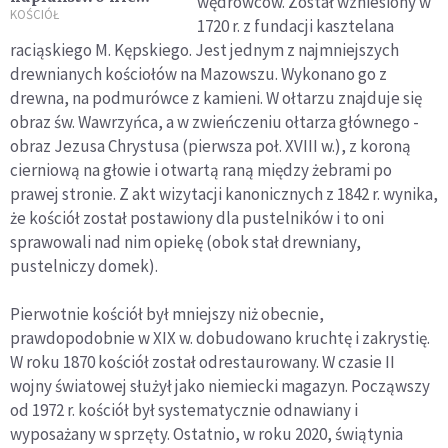
wędrowców. Został wzniesiony w
może służyć do
KOŚCIÓŁ
1720 r. z fundacji kasztelana
zajmowania
raciąskiego M. Kępskiego. Jest jednym z najmniejszych
„pierwszych
drewnianych kościołów na Mazowszu. Wykonano go z
krzeseł”
drewna, na podmurówce z kamieni. W ołtarzu znajduje się
obraz św. Wawrzyńca, a w zwieńczeniu ołtarza głównego -
obraz Jezusa Chrystusa (pierwsza poł. XVIII w.), z koroną
cierniową na głowie i otwartą raną między żebrami po
prawej stronie. Z akt wizytacji kanonicznych z 1842 r. wynika,
że kościół został postawiony dla pustelników i to oni
sprawowali nad nim opiekę (obok stał drewniany,
pustelniczy domek).
Pierwotnie kościół był mniejszy niż obecnie,
prawdopodobnie w XIX w. dobudowano kruchtę i zakrystię.
W roku 1870 kościół został odrestaurowany. W czasie II
wojny światowej służył jako niemiecki magazyn. Począwszy
od 1972 r. kościół był systematycznie odnawiany i
wyposażany w sprzęty. Ostatnio, w roku 2020, świątynia