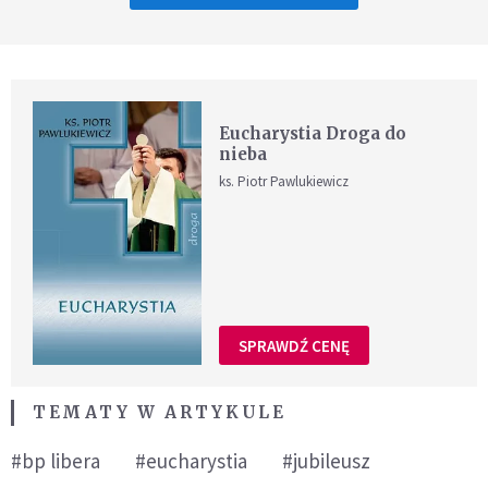
Eucharystia Droga do
nieba
ks. Piotr Pawlukiewicz
SPRAWDŹ CENĘ
TEMATY W ARTYKULE
#bp libera
#eucharystia
#jubileusz