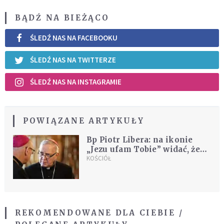
BĄDŹ NA BIEŻĄCO
ŚLEDŹ NAS NA FACEBOOKU
ŚLEDŹ NAS NA TWITTERZE
ŚLEDŹ NAS NA INSTAGRAMIE
POWIĄZANE ARTYKUŁY
Bp Piotr Libera: na ikonie
„Jezu ufam Tobie” widać, że
miłosierdzie stało się Ciałem
KOŚCIÓŁ
REKOMENDOWANE DLA CIEBIE /