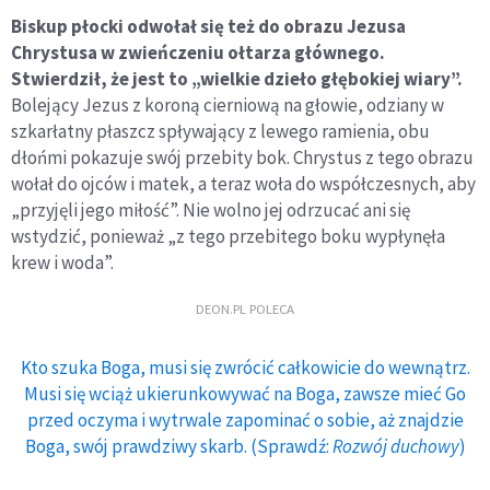
Biskup płocki odwołał się też do obrazu Jezusa
Chrystusa w zwieńczeniu ołtarza głównego.
Stwierdził, że jest to „wielkie dzieło głębokiej wiary”.
Bolejący Jezus z koroną cierniową na głowie, odziany w
szkarłatny płaszcz spływający z lewego ramienia, obu
dłońmi pokazuje swój przebity bok. Chrystus z tego obrazu
wołał do ojców i matek, a teraz woła do współczesnych, aby
„przyjęli jego miłość”. Nie wolno jej odrzucać ani się
wstydzić, ponieważ „z tego przebitego boku wypłynęła
krew i woda”.
DEON.PL POLECA
Kto szuka Boga, musi się zwrócić całkowicie do wewnątrz.
Musi się wciąż ukierunkowywać na Boga, zawsze mieć Go
przed oczyma i wytrwale zapominać o sobie, aż znajdzie
Boga, swój prawdziwy skarb. (Sprawdź:
Rozwój duchowy
)