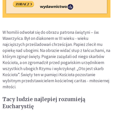
W homilii odwołał się do obrazu patrona świątyni – św.
Wawrzyńca. Był on diakonem w III wieku - wieku
najcięższych prześladowań chrześcijan. Papież zlecił mu
opiekę nad ubogimi. Na obrazie widać słup z łańcuchami, na
którym zginął święty. Poganie zażądali od niego skarbów
Kościoła, a on zgromadził przed pogańskim urzędnikiem
wszystkich ubogich Rzymu i wykrzyknął: „Oto jest skarb
Kościoła”. Święty ten w pamięci Kościoła pozostanie
wybitnym przedstawicielem kościelnej caritas - miłosiernej
miłości.
Tacy ludzie najlepiej rozumieją
Eucharystię