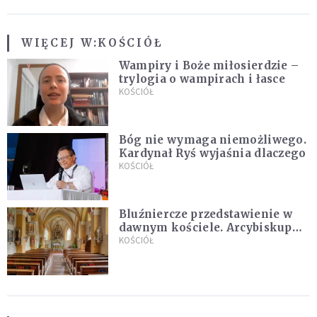
WIĘCEJ W:
KOŚCIÓŁ
Wampiry i Boże miłosierdzie –
trylogia o wampirach i łasce
KOŚCIÓŁ
Bóg nie wymaga niemożliwego.
Kardynał Ryś wyjaśnia dlaczego
KOŚCIÓŁ
Bluźniercze przedstawienie w
dawnym kościele. Arcybiskup
stanowczo reaguje
KOŚCIÓŁ