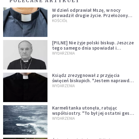
POLECANE ARTYKUŁY
W dzień odprawiał Mszę, w nocy
prowadził drugie życie. Przełożony
kazał mu opuścić zakon
KOŚCIÓŁ
[PILNE] Nie żyje polski biskup. Jeszcze
tego samego dnia spowiadał i
sprawował Mszę świętą
WYDARZENIA
Ksiądz zrezygnował z przyjęcia
święceń biskupich. "Jestem naprawdę
niegodny"
WYDARZENIA
Karmelitanka utonęła, ratując
współsiostry. "To był jej ostatni gest
miłości"
WYDARZENIA