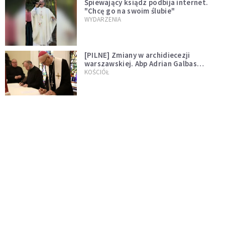
Śpiewający ksiądz podbija internet.
"Chcę go na swoim ślubie"
WYDARZENIA
[PILNE] Zmiany w archidiecezji
warszawskiej. Abp Adrian Galbas
wręczył dekrety nowym proboszczom
KOŚCIÓŁ
[PILNE] Podjęto kroki ws. księdza
Sawielewicza. Nie zobaczymy go w
mediach
WYDARZENIA
Czy Kościół czeka pęknięcie? Spór o
Tradycję narasta
KOŚCIÓŁ