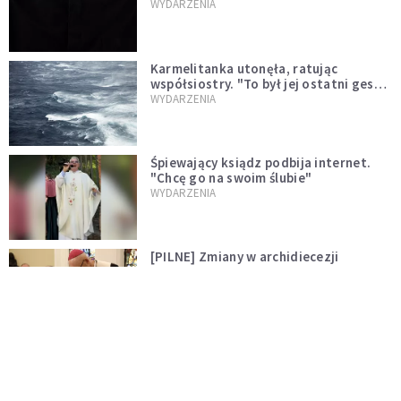
niegodny"
WYDARZENIA
Karmelitanka utonęła, ratując
współsiostry. "To był jej ostatni gest
miłości"
WYDARZENIA
Śpiewający ksiądz podbija internet.
"Chcę go na swoim ślubie"
WYDARZENIA
[PILNE] Zmiany w archidiecezji
warszawskiej. Abp Adrian Galbas
wręczył dekrety nowym proboszczom
KOŚCIÓŁ
[PILNE] Podjęto kroki ws. księdza
Sawielewicza. Nie zobaczymy go w
mediach
WYDARZENIA