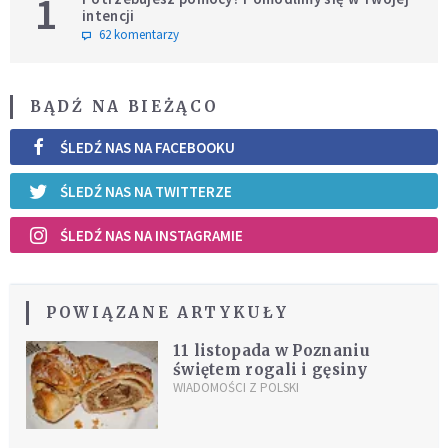
1
intencji
62 komentarzy
BĄDŹ NA BIEŻĄCO
ŚLEDŹ NAS NA FACEBOOKU
ŚLEDŹ NAS NA TWITTERZE
ŚLEDŹ NAS NA INSTAGRAMIE
POWIĄZANE ARTYKUŁY
11 listopada w Poznaniu
świętem rogali i gęsiny
WIADOMOŚCI Z POLSKI