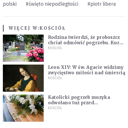
polski
#święto niepodległości
#piotr libera
WIĘCEJ W:
KOŚCIÓŁ
Rodzina twierdzi, że proboszcz
chciał odmówić pogrzebu. Kuria
zapowiada wyjaśnienia
KOŚCIÓŁ
Leon XIV: W św. Agacie widzimy
zwycięstwo miłości nad śmiercią
KOŚCIÓŁ
Katolicki pogrzeb muzyka
odwołano tuż przed
uroczystością. Powodem była
KOŚCIÓŁ
przynależność do masonerii