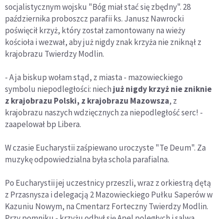
socjalistycznym wojsku "Bóg miał stać się zbędny". 28
października proboszcz parafii ks. Janusz Nawrocki
poświęcił krzyż, który został zamontowany na wieży
kościoła i wezwał, aby już nigdy znak krzyża nie zniknął z
krajobrazu Twierdzy Modlin.
- A ja biskup wołam stąd, z miasta - mazowieckiego
symbolu niepodległości: niech
już nigdy krzyż nie zniknie
z krajobrazu Polski, z krajobrazu Mazowsza
, z
krajobrazu naszych wdzięcznych za niepodległość serc! -
zaapelował bp Libera.
W czasie Eucharystii zaśpiewano uroczyste "Te Deum". Za
muzykę odpowiedzialna była schola parafialna.
Po Eucharystii jej uczestnicy przeszli, wraz z orkiestrą dętą
z Przasnysza i delegacją 2 Mazowieckiego Pułku Saperów w
Kazuniu Nowym, na Cmentarz Forteczny Twierdzy Modlin.
Przy pomniku - krzyżu odbył się Apel poległych i salwa