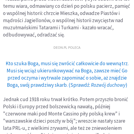
temu wiara, odmawiany co dzień po polsku pacierz, pamięć
o wspólnej historii: chrzcie Mieszka, odwadze Piastów i
mądrości Jagiellonów, o wspólnej historii zwycięstw nad
muzułmańskimi Tatarami i Turkami - kazało wracać,
odbudowywać, odradzać się.
DEON.PL POLECA
Kto szuka Boga, musi się zwrócić całkowicie do wewnątrz.
Musi się wciąż ukierunkowywać na Boga, zawsze mieć Go
przed oczyma i wytrwale zapominać o sobie, aż znajdzie
Boga, swój prawdziwy skarb. (Sprawdź:
Rozwój duchowy
)
Jednak cud 1918 roku trwał krótko. Potem przyszło bronić
Polski i Europy przed bolszewicką nawałą, później
"czerwone maki pod Monte Cassino piły polską krew" i
"warszawskie dzieci poszły w bój"; wreszcie nastały szare
lata PRL-u, z wielkimi zrywami, ale też ze zniewoleniem