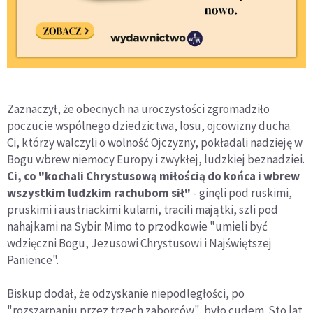
Zaznaczył, że obecnych na uroczystości zgromadziło
poczucie wspólnego dziedzictwa, losu, ojcowizny ducha.
Ci, którzy walczyli o wolność Ojczyzny, pokładali nadzieję w
Bogu wbrew niemocy Europy i zwykłej, ludzkiej beznadziei.
Ci, co "kochali Chrystusową miłością do końca i wbrew
wszystkim ludzkim rachubom sił"
- ginęli pod ruskimi,
pruskimi i austriackimi kulami, tracili majątki, szli pod
nahajkami na Sybir. Mimo to przodkowie "umieli być
wdzięczni Bogu, Jezusowi Chrystusowi i Najświętszej
Panience".
Biskup dodał, że odzyskanie niepodległości, po
"rozszarpaniu przez trzech zaborców", było cudem. Sto lat