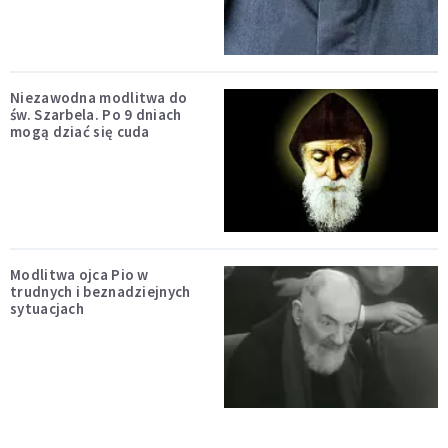
Niezawodna modlitwa do
św. Szarbela. Po 9 dniach
mogą dziać się cuda
Modlitwa ojca Pio w
trudnych i beznadziejnych
sytuacjach