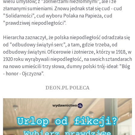
wielu umysłów; z "żołnierzami niezłomnymi", ale i ze
złamanymi sumieniami. Znowu jednak stał się cud - cud
"Solidarności", cud wyboru Polaka na Papieża, cud
"prawdziwej niepodległości".
Hierarcha zaznaczył, że polska niepodległość odradzała się
od "odbudowy świątyń serc", a tam, gdzie trzeba, od
odbudowy świątyni. Oficerowie i żołnierze, którzy w 1918, w
1920 roku wyrąbywali niepodległość, na swoich sztandarach
na nowo umieścili trzy słowa, dumny polski trój-ideał: "Bóg
- honor - Ojczyzna".
DEON.PL POLECA