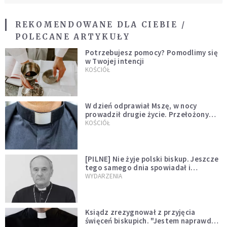
REKOMENDOWANE DLA CIEBIE /
POLECANE ARTYKUŁY
Potrzebujesz pomocy? Pomodlimy się
w Twojej intencji
KOŚCIÓŁ
W dzień odprawiał Mszę, w nocy
prowadził drugie życie. Przełożony
kazał mu opuścić zakon
KOŚCIÓŁ
[PILNE] Nie żyje polski biskup. Jeszcze
tego samego dnia spowiadał i
sprawował Mszę świętą
WYDARZENIA
Ksiądz zrezygnował z przyjęcia
święceń biskupich. "Jestem naprawdę