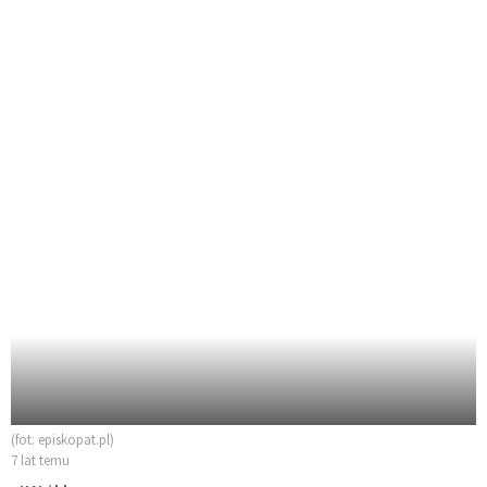
(fot. episkopat.pl)
7 lat temu