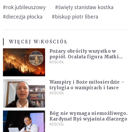
#rok jubileuszowy
#święty stanisław kostka
#diecezja płocka
#biskup piotr libera
WIĘCEJ W:
KOŚCIÓŁ
Pożary obróciły wszystko w
popiół. Ocalała figura Matki
Bożej
KOŚCIÓŁ
Wampiry i Boże miłosierdzie –
trylogia o wampirach i łasce
KOŚCIÓŁ
Bóg nie wymaga niemożliwego.
Kardynał Ryś wyjaśnia dlaczego
KOŚCIÓŁ