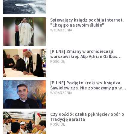
Śpiewający ksiądz podbija internet.
"Chcę go na swoim ślubie"
WYDARZENIA
[PILNE] Zmiany w archidiecezji
warszawskiej. Abp Adrian Galbas
wręczył dekrety nowym proboszczom
KOŚCIÓŁ
[PILNE] Podjęto kroki ws. księdza
Sawielewicza. Nie zobaczymy go w
mediach
WYDARZENIA
Czy Kościół czeka pęknięcie? Spór o
Tradycję narasta
KOŚCIÓŁ