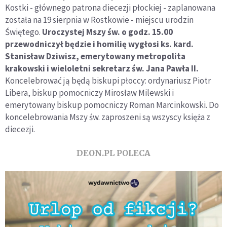
Kostki - głównego patrona diecezji płockiej - zaplanowana
została na 19 sierpnia w Rostkowie - miejscu urodzin
Świętego.
Uroczystej Mszy św. o godz. 15.00
przewodniczył będzie i homilię wygłosi ks. kard.
Stanisław Dziwisz, emerytowany metropolita
krakowski i wieloletni sekretarz św. Jana Pawła II.
Koncelebrować ją będą biskupi płoccy: ordynariusz Piotr
Libera, biskup pomocniczy Mirosław Milewski i
emerytowany biskup pomocniczy Roman Marcinkowski. Do
koncelebrowania Mszy św. zaproszeni są wszyscy księża z
diecezji.
DEON.PL POLECA