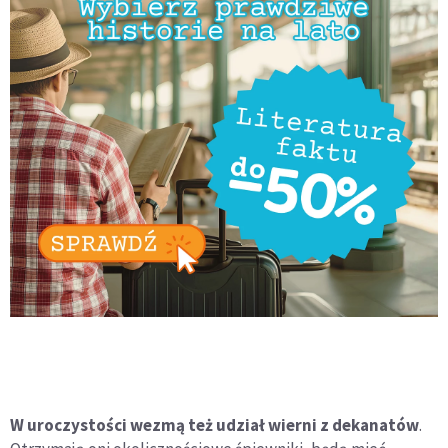
W uroczystości wezmą też udział wierni z dekanatów
.