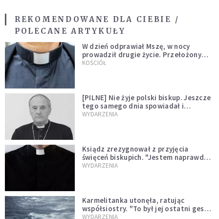
REKOMENDOWANE DLA CIEBIE /
POLECANE ARTYKUŁY
W dzień odprawiał Mszę, w nocy
prowadził drugie życie. Przełożony
kazał mu opuścić zakon
KOŚCIÓŁ
[PILNE] Nie żyje polski biskup. Jeszcze
tego samego dnia spowiadał i
sprawował Mszę świętą
WYDARZENIA
Ksiądz zrezygnował z przyjęcia
święceń biskupich. "Jestem naprawdę
niegodny"
WYDARZENIA
Karmelitanka utonęła, ratując
współsiostry. "To był jej ostatni gest
miłości"
WYDARZENIA