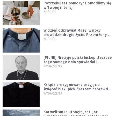
Potrzebujesz pomocy? Pomodlimy się
w Twojej intencji
KOŚCIÓŁ
W dzień odprawiał Mszę, w nocy
prowadził drugie życie. Przełożony
kazał mu opuścić zakon
KOŚCIÓŁ
[PILNE] Nie żyje polski biskup. Jeszcze
tego samego dnia spowiadał i
sprawował Mszę świętą
WYDARZENIA
Ksiądz zrezygnował z przyjęcia
święceń biskupich. "Jestem naprawdę
niegodny"
WYDARZENIA
Karmelitanka utonęła, ratując