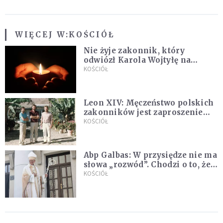
WIĘCEJ W:
KOŚCIÓŁ
Nie żyje zakonnik, który
odwiózł Karola Wojtyłę na
konklawe. Jan Paweł II nazywał
KOŚCIÓŁ
go "winowajcą"
Leon XIV: Męczeństwo polskich
zakonników jest zaproszeniem
do jedności i misji całego
KOŚCIÓŁ
Kościoła
Abp Galbas: W przysiędze nie ma
słowa „rozwód”. Chodzi o to, że
„cię nie opuszczę”
KOŚCIÓŁ