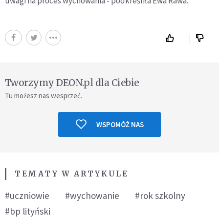
uwagi na proces wychowania - podkreśliła Ewa Rawa.
Tworzymy DEON.pl dla Ciebie
Tu możesz nas wesprzeć.
WSPOMÓŻ NAS
TEMATY W ARTYKULE
#uczniowie
#wychowanie
#rok szkolny
#bp lityński