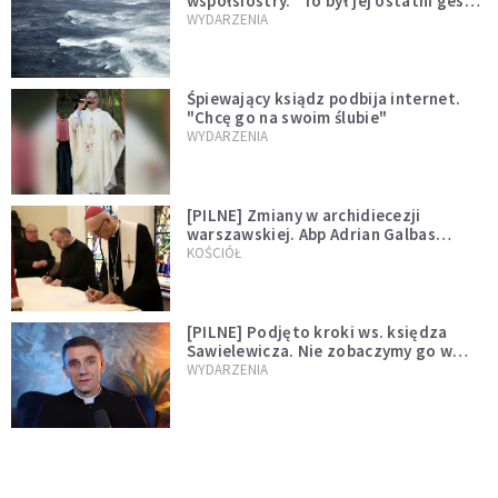
współsiostry. "To był jej ostatni gest
miłości"
WYDARZENIA
Śpiewający ksiądz podbija internet.
"Chcę go na swoim ślubie"
WYDARZENIA
[PILNE] Zmiany w archidiecezji
warszawskiej. Abp Adrian Galbas
wręczył dekrety nowym proboszczom
KOŚCIÓŁ
[PILNE] Podjęto kroki ws. księdza
Sawielewicza. Nie zobaczymy go w
mediach
WYDARZENIA