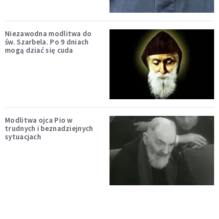
Niezawodna modlitwa do
św. Szarbela. Po 9 dniach
mogą dziać się cuda
Modlitwa ojca Pio w
trudnych i beznadziejnych
sytuacjach