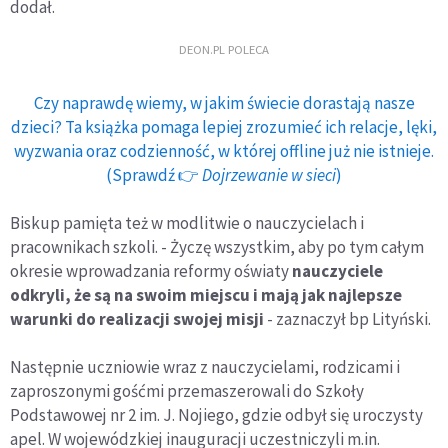
dodał.
DEON.PL POLECA
Czy naprawdę wiemy, w jakim świecie dorastają nasze
dzieci? Ta książka pomaga lepiej zrozumieć ich relacje, lęki,
wyzwania oraz codzienność, w której offline już nie istnieje.
(Sprawdź 👉
Dojrzewanie w sieci
)
Biskup pamięta też w modlitwie o nauczycielach i
pracownikach szkoli. - Życzę wszystkim, aby po tym całym
okresie wprowadzania reformy oświaty
nauczyciele
odkryli, że są na swoim miejscu i mają jak najlepsze
warunki do realizacji swojej misji
- zaznaczył bp Lityński.
Następnie uczniowie wraz z nauczycielami, rodzicami i
zaproszonymi gośćmi przemaszerowali do Szkoły
Podstawowej nr 2 im. J. Nojiego, gdzie odbył się uroczysty
apel. W wojewódzkiej inauguracji uczestniczyli m.in.