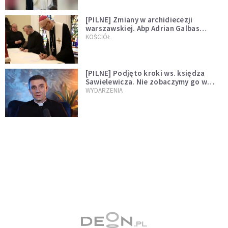
[PILNE] Zmiany w archidiecezji
warszawskiej. Abp Adrian Galbas
wręczył dekrety nowym proboszczom
KOŚCIÓŁ
[PILNE] Podjęto kroki ws. księdza
Sawielewicza. Nie zobaczymy go w
mediach
WYDARZENIA