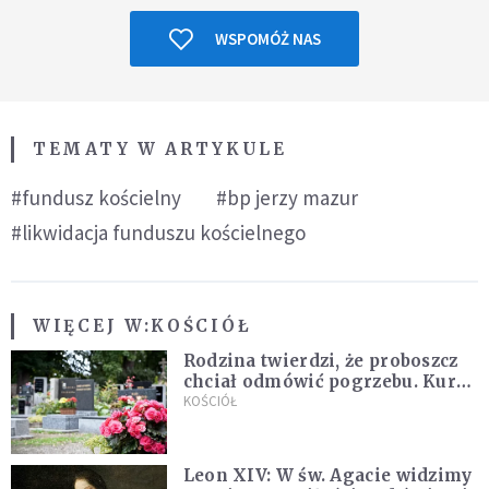
WSPOMÓŻ NAS
TEMATY W ARTYKULE
#fundusz kościelny
#bp jerzy mazur
#likwidacja funduszu kościelnego
WIĘCEJ W:
KOŚCIÓŁ
Rodzina twierdzi, że proboszcz
chciał odmówić pogrzebu. Kuria
zapowiada wyjaśnienia
KOŚCIÓŁ
Leon XIV: W św. Agacie widzimy