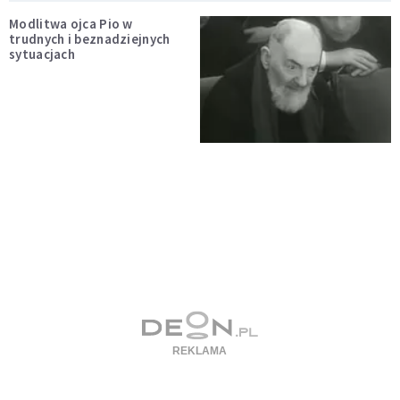
Modlitwa ojca Pio w
trudnych i beznadziejnych
sytuacjach