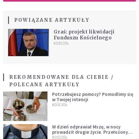
POWIĄZANE ARTYKUŁY
Graś: projekt likwidacji
Funduszu Kościelnego
KOŚCIÓŁ
REKOMENDOWANE DLA CIEBIE /
POLECANE ARTYKUŁY
Potrzebujesz pomocy? Pomodlimy się
w Twojej intencji
KOŚCIÓŁ
W dzień odprawiał Mszę, w nocy
prowadził drugie życie. Przełożony
kazał mu opuścić zakon
KOŚCIÓŁ