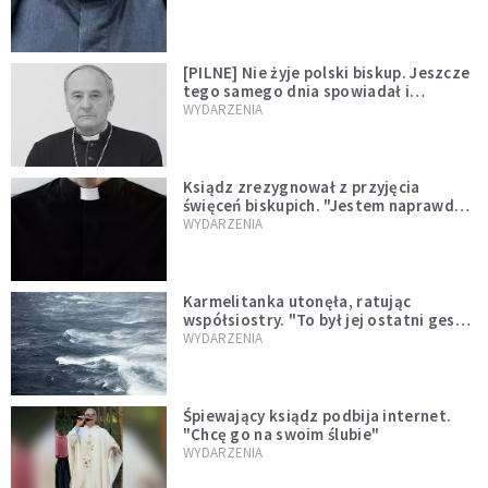
[PILNE] Nie żyje polski biskup. Jeszcze
tego samego dnia spowiadał i
sprawował Mszę świętą
WYDARZENIA
Ksiądz zrezygnował z przyjęcia
święceń biskupich. "Jestem naprawdę
niegodny"
WYDARZENIA
Karmelitanka utonęła, ratując
współsiostry. "To był jej ostatni gest
miłości"
WYDARZENIA
Śpiewający ksiądz podbija internet.
"Chcę go na swoim ślubie"
WYDARZENIA