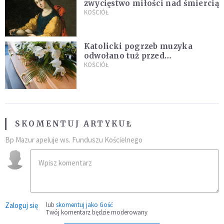
zwycięstwo miłości nad śmiercią
KOŚCIÓŁ
Katolicki pogrzeb muzyka
odwołano tuż przed
uroczystością. Powodem była
KOŚCIÓŁ
przynależność do masonerii
SKOMENTUJ ARTYKUŁ
Bp Mazur apeluje ws. Funduszu Kościelnego
Zaloguj się
lub
skomentuj jako Gość
Twój komentarz będzie moderowany