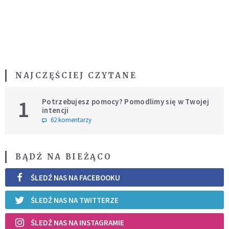
NAJCZĘŚCIEJ CZYTANE
1
Potrzebujesz pomocy? Pomodlimy się w Twojej
intencji
62 komentarzy
BĄDŹ NA BIEŻĄCO
ŚLEDŹ NAS NA FACEBOOKU
ŚLEDŹ NAS NA TWITTERZE
ŚLEDŹ NAS NA INSTAGRAMIE