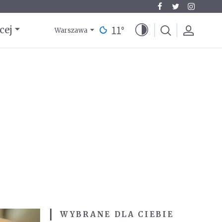
11
°
cej
Warszawa
WYBRANE DLA CIEBIE