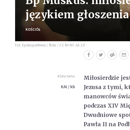
Bp Muskus: miłosie
językiem głoszenia
KOŚCIÓŁ
Fot. EpiskopatNews / flickr / CC BY-NC-SA 2.0
4 lata temu
Miłosierdzie j
Jezusa z tymi, k
KAI / kb
manowców świa
podczas XIV Mi
Dwudniowe spotk
Pawła II na Pod