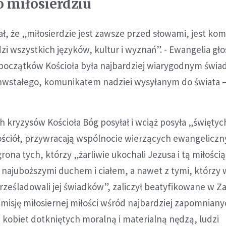
 miłosierdziu
ł, że „miłosierdzie jest zawsze przed słowami, jest k
zi wszystkich języków, kultur i wyznań”. - Ewangelia gł
 początków Kościoła była najbardziej wiarygodnym świ
wstałego, komunikatem nadziei wysyłanym do świata –
h kryzysów Kościoła Bóg posyłał i wciąż posyła „świętych
ściół, przywracają wspólnocie wierzących ewangeliczny
ona tych, którzy „żarliwie ukochali Jezusa i tą miłością d
 najuboższymi duchem i ciałem, a nawet z tymi, którzy 
prześladowali jej świadków”, zaliczył beatyfikowane w
e misję miłosiernej miłości wśród najbardziej zapomniany
kobiet dotkniętych moralną i materialną nędzą, ludzi