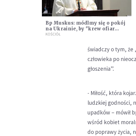
Bp Muskus: módlmy się o pokój
na Ukrainie, by "krew ofiar
wojny nie poszła na marne"
KOŚCIÓŁ
świadczy o tym, że 
człowieka po nieoc
głoszenia”.
- Miłość, która kojar
ludzkiej godności,
upadków – mówił bp
wśród kobiet moral
do poprawy życia, 