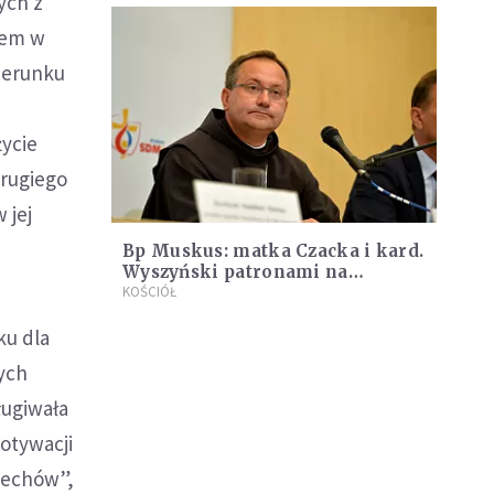
ych z
iem w
izerunku
życie
drugiego
 jej
Bp Muskus: matka Czacka i kard.
Wyszyński patronami na
niełatwe czasy
KOŚCIÓŁ
ku dla
ych
ługiwała
otywacji
zechów”,