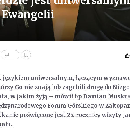
rdzie jest uniwersalny
 Ewangelii
est językiem uniwersalnym, łączącym wyznaw
tórzy Go nie znają lub zagubili drogę do Nieg
ta, w jakim żyją – mówił bp Damian Musku
ędzynarodowego Forum Górskiego w Zakopa
anie poświęcone jest 25. rocznicy wizyty Ja
halu.