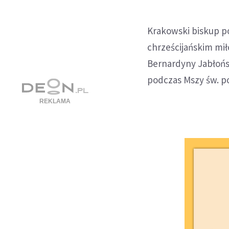
Krakowski biskup po
chrześcijańskim mił
Bernardyny Jabłońsk
podczas Mszy św. p