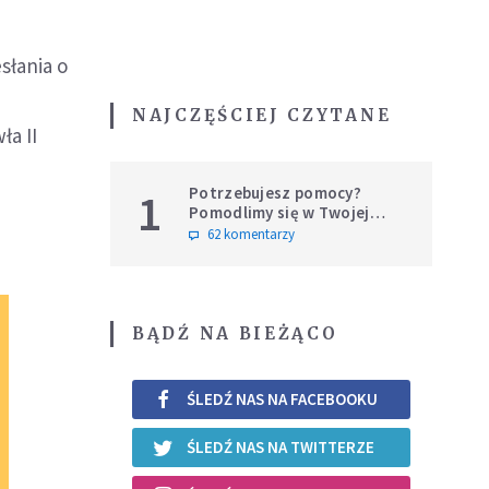
słania o
NAJCZĘŚCIEJ CZYTANE
ła II
Potrzebujesz pomocy?
1
Pomodlimy się w Twojej
intencji
62 komentarzy
BĄDŹ NA BIEŻĄCO
ŚLEDŹ NAS NA FACEBOOKU
ŚLEDŹ NAS NA TWITTERZE