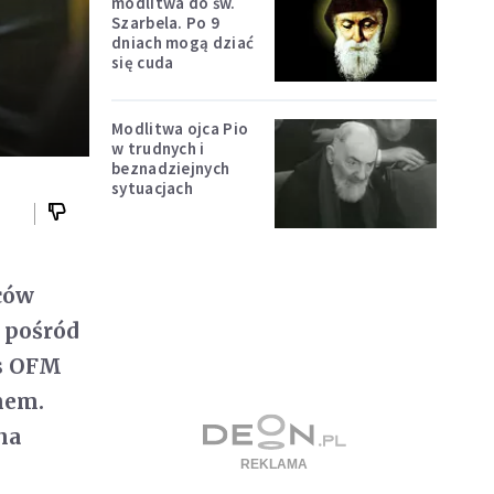
m
modlitwa do św.
Szarbela. Po 9
dniach mogą dziać
się cuda
Modlitwa ojca Pio
w trudnych i
beznadziejnych
sytuacjach
ców
o pośród
s OFM
nem.
na