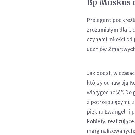
Bp Muskus o
Prelegent podkreśla
zrozumiałym dla lud
czynami miłości od
uczniów Zmartwych
Jak dodał, w czasac
którzy odnawiają Ko
wiarygodność”. Do gr
z potrzebującymi, z
piękno Ewangelii i 
kobiety, realizując
marginalizowanych: 