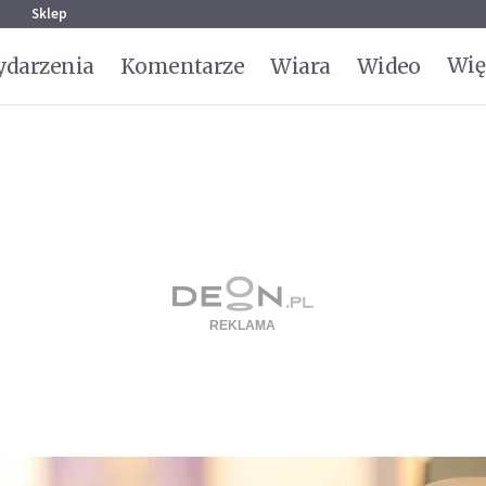
g
Sklep
Wię
darzenia
Komentarze
Wiara
Wideo