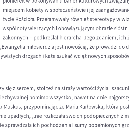
pionierek w pokonywaniu barier kulturowych związan
miejscem kobiety w społeczeństwie i jej zaangażowan
życie Kościoła. Przełamywały również stereotypy w w
wspólnoty wierzących i obowiązującym obrazie sióstr
zakonnych – podkreślał hierarcha. Jego zdaniem, ich 
„Ewangelia miłosierdzia jest nowością, że prowadzi do 
zywistych drogach i każe szukać wciąż nowych sposobów
zy się z sercem, stoi też na straży wartości życia i szacun
 niezbywalnej pomimo wszystko, nawet na dnie najgorsz
 Muskus, przypominając że Maria Karłowska, która pos
nie upadłych, „nie rozliczała swoich podopiecznych z m
nie sprawdzała ich pochodzenia i sumy popełnionych gr