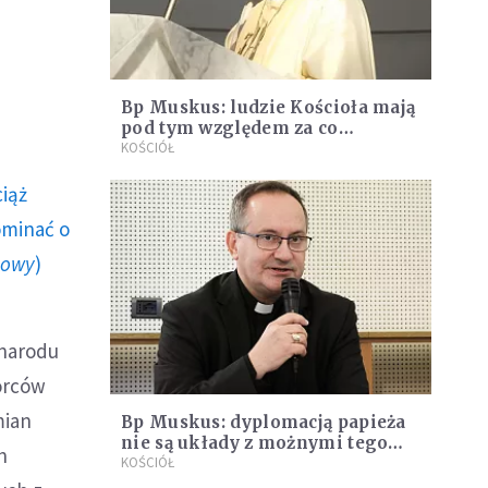
Bp Muskus: ludzie Kościoła mają
pod tym względem za co
przepraszać
KOŚCIÓŁ
ciąż
ominać o
howy
)
 narodu
borców
mian
Bp Muskus: dyplomacją papieża
nie są układy z możnymi tego
h
świata, ale Ewangelia
KOŚCIÓŁ