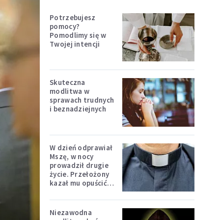
Potrzebujesz
pomocy?
Pomodlimy się w
Twojej intencji
Skuteczna
modlitwa w
sprawach trudnych
i beznadziejnych
W dzień odprawiał
Mszę, w nocy
prowadził drugie
życie. Przełożony
kazał mu opuścić
zakon
Niezawodna