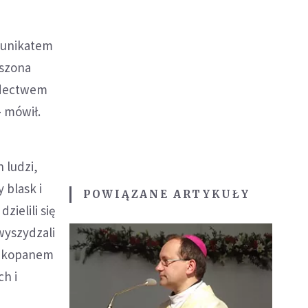
omunikatem
oszona
adectwem
 mówił.
 ludzi,
 blask i
POWIĄZANE ARTYKUŁY
zielili się
wyszydzali
 Zakopanem
ch i