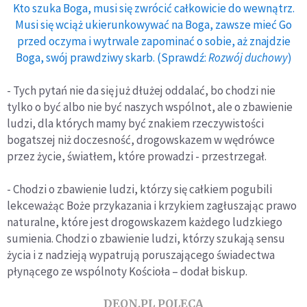
Kto szuka Boga, musi się zwrócić całkowicie do wewnątrz.
Musi się wciąż ukierunkowywać na Boga, zawsze mieć Go
przed oczyma i wytrwale zapominać o sobie, aż znajdzie
Boga, swój prawdziwy skarb. (Sprawdź:
Rozwój duchowy
)
- Tych pytań nie da się już dłużej oddalać, bo chodzi nie
tylko o być albo nie być naszych wspólnot, ale o zbawienie
ludzi, dla których mamy być znakiem rzeczywistości
bogatszej niż doczesność, drogowskazem w wędrówce
przez życie, światłem, które prowadzi - przestrzegał.
- Chodzi o zbawienie ludzi, którzy się całkiem pogubili
lekceważąc Boże przykazania i krzykiem zagłuszając prawo
naturalne, które jest drogowskazem każdego ludzkiego
sumienia. Chodzi o zbawienie ludzi, którzy szukają sensu
życia i z nadzieją wypatrują poruszającego świadectwa
płynącego ze wspólnoty Kościoła – dodał biskup.
DEON.PL POLECA