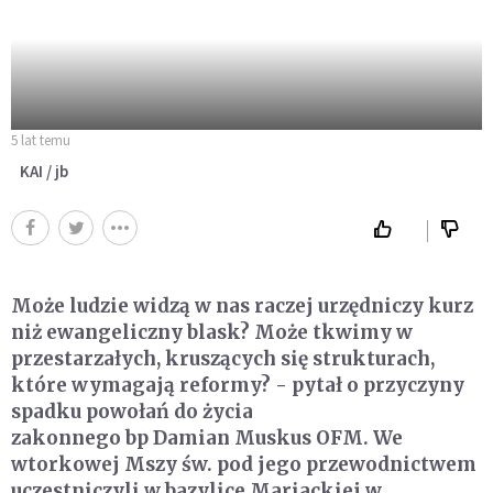
5 lat temu
KAI / jb
Może ludzie widzą w nas raczej urzędniczy kurz
niż ewangeliczny blask? Może tkwimy w
przestarzałych, kruszących się strukturach,
które wymagają reformy? - pytał o przyczyny
spadku powołań do życia
zakonnego bp Damian Muskus OFM. We
wtorkowej Mszy św. pod jego przewodnictwem
uczestniczyli w bazylice Mariackiej w