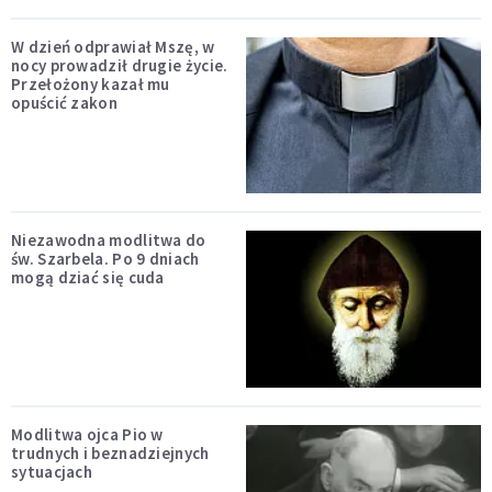
W dzień odprawiał Mszę, w
nocy prowadził drugie życie.
Przełożony kazał mu
opuścić zakon
Niezawodna modlitwa do
św. Szarbela. Po 9 dniach
mogą dziać się cuda
Modlitwa ojca Pio w
trudnych i beznadziejnych
sytuacjach