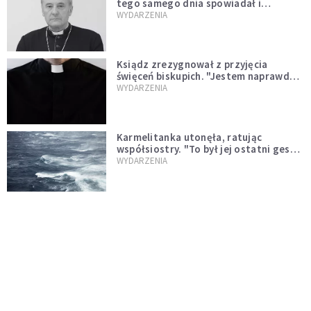
tego samego dnia spowiadał i
sprawował Mszę świętą
WYDARZENIA
Ksiądz zrezygnował z przyjęcia
święceń biskupich. "Jestem naprawdę
niegodny"
WYDARZENIA
Karmelitanka utonęła, ratując
współsiostry. "To był jej ostatni gest
miłości"
WYDARZENIA
Śpiewający ksiądz podbija internet.
"Chcę go na swoim ślubie"
WYDARZENIA
[PILNE] Zmiany w archidiecezji
warszawskiej. Abp Adrian Galbas
wręczył dekrety nowym proboszczom
KOŚCIÓŁ