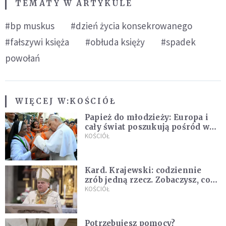
TEMATY W ARTYKULE
#bp muskus
#dzień życia konsekrowanego
#fałszywi księża
#obłuda księży
#spadek
powołań
WIĘCEJ W:
KOŚCIÓŁ
Papież do młodzieży: Europa i
cały świat poszukują pośród was
nowych świętych
KOŚCIÓŁ
Kard. Krajewski: codziennie
zrób jedną rzecz. Zobaczysz, co
stanie się z twoim życiem
KOŚCIÓŁ
Potrzebujesz pomocy?