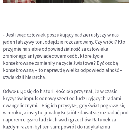
- Jeśli więc człowiek poszukujący nadziei usłyszy w nas
jeden fałszywy ton, odejdzie rozczarowany. Czy wróci? Kto
przyjmie na siebie odpowiedzialność za człowieka
zranionego antyświadectwem osób, które życie
konsekrowane zamieniły na życie światowe? Być osobą
konsekrowaną – to naprawdę wielka odpowiedzialność –
stwierdził hierarcha.
Odwołując się do historii Kościoła przyznał, że w czasie
kryzysów impuls odnowy szedł od ludzi żyjących radami
ewangelicznymi. - Bóg ich przysyłał, gdy świat pogrążał się
w mroku, a instytucjonalny Kościół zdawał się rozpadać pod
naporem ciężaru ludzkich wad i grzechów. Ratunek za
każdym razem był ten sam: powrót do radykalizmu