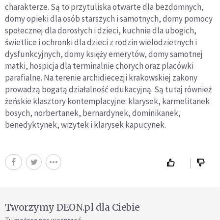
charakterze. Są to przytuliska otwarte dla bezdomnych,
domy opieki dla osób starszych i samotnych, domy pomocy
społecznej dla dorosłych i dzieci, kuchnie dla ubogich,
świetlice i ochronki dla dzieci z rodzin wielodzietnych i
dysfunkcyjnych, domy księży emerytów, domy samotnej
matki, hospicja dla terminalnie chorych oraz placówki
parafialne. Na terenie archidiecezji krakowskiej zakony
prowadzą bogatą działalność edukacyjną. Są tutaj również
żeńskie klasztory kontemplacyjne: klarysek, karmelitanek
bosych, norbertanek, bernardynek, dominikanek,
benedyktynek, wizytek i klarysek kapucynek.
Tworzymy DEON.pl dla Ciebie