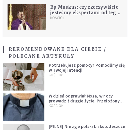
Bp Muskus: czy rzeczywiście
jesteśmy ekspertami od tego,
by nie wykluczać?
KOŚCIÓŁ
REKOMENDOWANE DLA CIEBIE /
POLECANE ARTYKUŁY
Potrzebujesz pomocy? Pomodlimy się
w Twojej intencji
KOŚCIÓŁ
W dzień odprawiał Mszę, w nocy
prowadził drugie życie. Przełożony
kazał mu opuścić zakon
KOŚCIÓŁ
[PILNE] Nie żyje polski biskup. Jeszcze