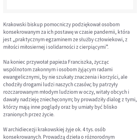
Krakowski biskup pomocniczy podziękował osobom
konsekrowanym za ich postawę w czasie pandemii, która
jest „praktycznym egzaminem ze służby człowiekowi, z
miłości miłosiernej i solidarności z cierpiącymi”.
Na koniec przywołał papieża Franciszka, życząc
wspólnotom zakonnym i osobom żyjącym radami
ewangelicznymi, by nie szukały znaczenia i korzyści, ale
chodziły drogami ludzi naszych czasów; by patrzyły
rozczarowanym młodym ludziom w oczy, witały obcych i
dawały nadzieję zniechęconym; by prowadziły dialog z tymi,
którzy mają inne poglądy oraz by umiały być blisko
zranionych przez życie.
W archidiecezji krakowskiej żyje ok. 4 tys. osób
konsekrowanych. Prowadzą dzieła o różnorodnym