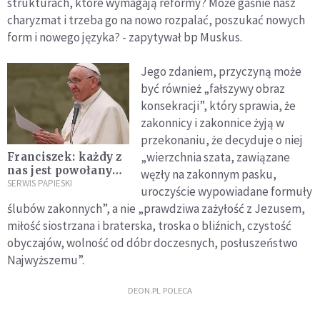
strukturach, które wymagają reformy? Może gaśnie nasz
charyzmat i trzeba go na nowo rozpalać, poszukać nowych
form i nowego języka? - zapytywał bp Muskus.
Jego zdaniem, przyczyną może
być również „fałszywy obraz
konsekracji”, który sprawia, że
zakonnicy i zakonnice żyją w
przekonaniu, że decyduje o niej
„wierzchnia szata, zawiązane
Franciszek: każdy z
nas jest powołany
węzły na zakonnym pasku,
do świętości
SERWIS PAPIESKI
uroczyście wypowiadane formuły
ślubów zakonnych”, a nie „prawdziwa zażyłość z Jezusem,
miłość siostrzana i braterska, troska o bliźnich, czystość
obyczajów, wolność od dóbr doczesnych, posłuszeństwo
Najwyższemu”.
DEON.PL POLECA