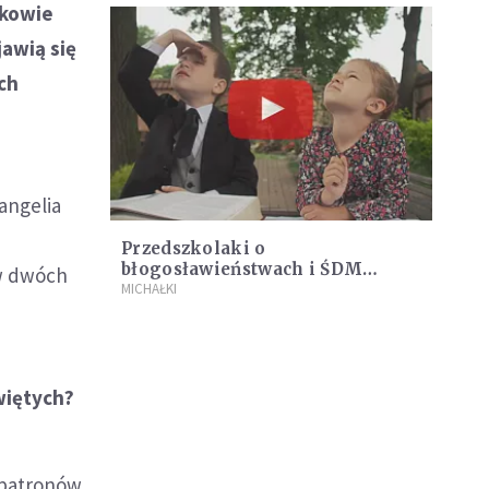
akowie
awią się
ych
angelia
u
Przedszkolaki o
błogosławieństwach i ŚDM
 w dwóch
[WIDEO]
MICHAŁKI
świętych?
- patronów