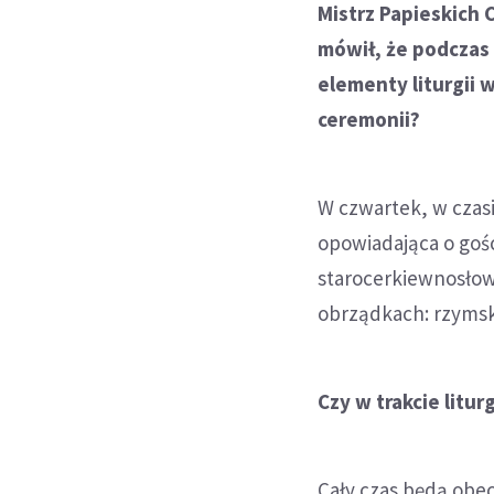
Mistrz Papieskich 
mówił, że podczas 
elementy liturgii 
ceremonii?
W czwartek, w czasi
opowiadająca o gośc
starocerkiewnosłow
obrządkach: rzymsk
Czy w trakcie litur
Cały czas będą obecn