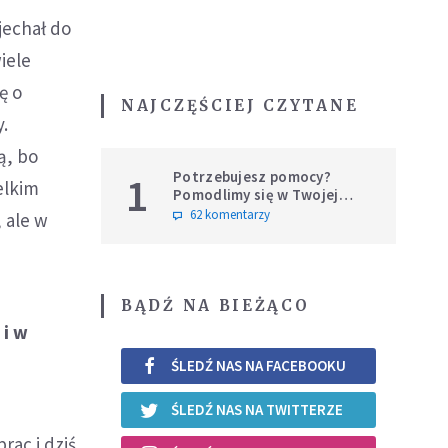
jechał do
iele
ę o
NAJCZĘŚCIEJ CZYTANE
.
ą, bo
Potrzebujesz pomocy?
1
elkim
Pomodlimy się w Twojej
intencji
62 komentarzy
 ale w
BĄDŹ NA BIEŻĄCO
 i w
ŚLEDŹ NAS NA FACEBOOKU
ŚLEDŹ NAS NA TWITTERZE
rac i dziś