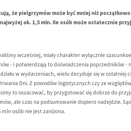
cują, że pielgrzymów może być mniej niż początkowo
najwyżej ok. 1,5 mln. Ile osób może ostatecznie przy
waliśmy wcześniej, miały charakter wyłącznie szacunko
mów - i potwierdzają to doświadczenia poprzedników - n
udziału w wydarzeniach, wielu decyduje się w ostatniej c
e trwania Dni. Z powodów logistycznych czy ze względó
imy to oszacować, by przygotować się dobrze do przyj
ymów, ale czas na podsumowanie dopiero nadejdzie. Są
5 mln osób nie jest zaniżona.