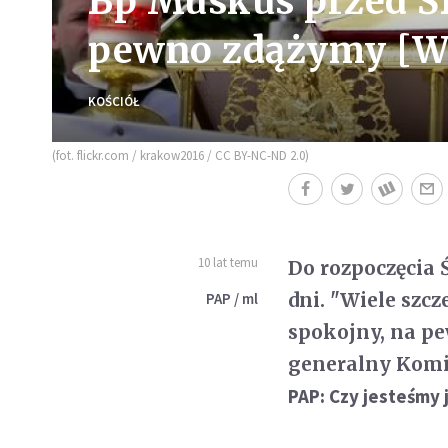
Bp Muskus przed ŚD
pewno zdążymy [
KOŚCIÓŁ
(fot. flickr.com / krakow2016 / CC BY-NC-ND 2.0)
10 lat temu
Do rozpoczęcia
dni. "Wiele szc
PAP / ml
spokojny, na p
generalny Komi
PAP: Czy jesteśmy 