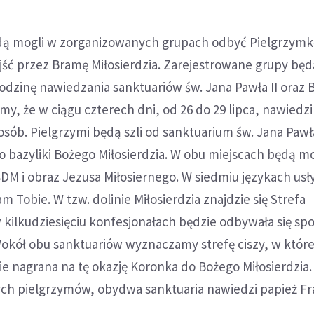
dą mogli w zorganizowanych grupach odbyć Pielgrzymk
jść przez Bramę Miłosierdzia. Zarejestrowane grupy będ
godzinę nawiedzania sanktuariów św. Jana Pawła II oraz
my, że w ciągu czterech dni, od 26 do 29 lipca, nawiedzi
 osób. Pielgrzymi będą szli od sanktuarium św. Jana Pawł
o bazyliki Bożego Miłosierdzia. W obu miejscach będą mo
DM i obraz Jezusa Miłosiernego. W siedmiu językach usł
 Tobie. W tzw. dolinie Miłosierdzia znajdzie się Strefa
 kilkudziesięciu konfesjonałach będzie odbywała się sp
okół obu sanktuariów wyznaczamy strefę ciszy, w które
 nagrana na tę okazję Koronka do Bożego Miłosierdzia. 
ch pielgrzymów, obydwa sanktuaria nawiedzi papież Fr