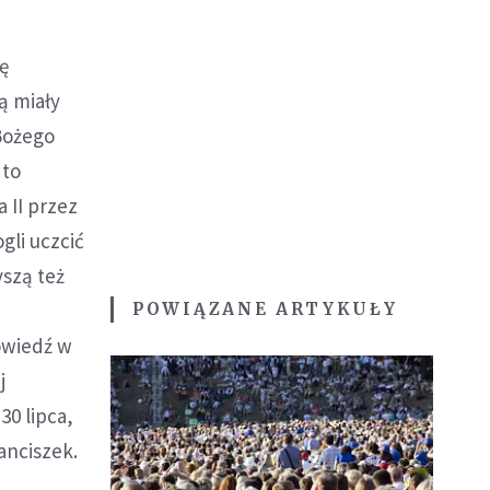
ę
ą miały
 Bożego
 to
a II przez
gli uczcić
yszą też
POWIĄZANE ARTYKUŁY
owiedź w
j
30 lipca,
anciszek.