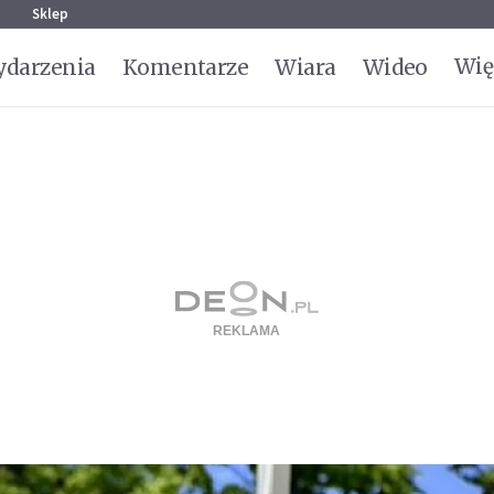
g
Sklep
Wię
darzenia
Komentarze
Wiara
Wideo