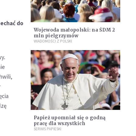
jechać do
Wojewoda małopolski: na ŚDM 2
mln pielgrzymów
WIADOMOŚCI Z POLSKI
wy.
ie
hwili,
w
ęcia
dzę
Papież upomniał się o godną
pracę dla wszystkich
SERWIS PAPIESKI