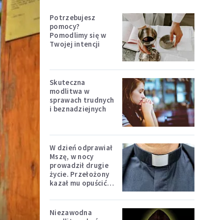
Potrzebujesz
pomocy?
Pomodlimy się w
Twojej intencji
Skuteczna
modlitwa w
sprawach trudnych
i beznadziejnych
W dzień odprawiał
Mszę, w nocy
prowadził drugie
życie. Przełożony
kazał mu opuścić
zakon
Niezawodna