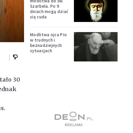
modlitwa do św.
Szarbela. Po 9
dniach mogą dziać
się cuda
Modlitwa ojca Pio
w trudnych i
beznadziejnych
sytuacjach
tało 30
jednak
s.