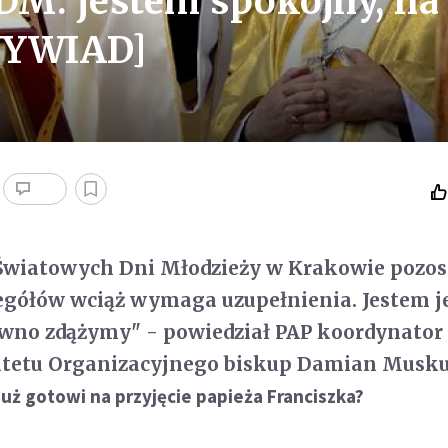
M: jestem spokojny, na
WYWIAD]
 Światowych Dni Młodzieży w Krakowie pozos
zegółów wciąż wymaga uzupełnienia. Jestem 
ewno zdążymy" - powiedział PAP koordynator
tetu Organizacyjnego biskup Damian Musku
już gotowi na przyjęcie papieża Franciszka?