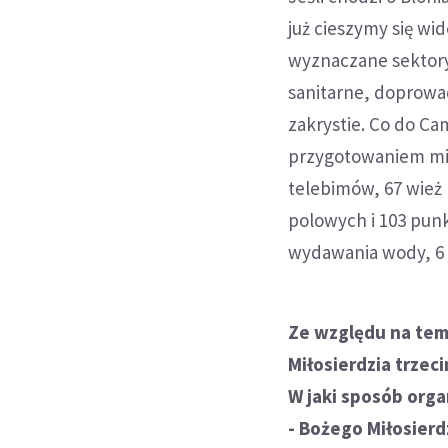
już cieszymy się w
wyznaczane sektory
sanitarne, doprowa
zakrystie. Co do Ca
przygotowaniem miejs
telebimów, 67 wież 
polowych i 103 pun
wydawania wody, 6 t
Ze względu na tem
Miłosierdzia trze
W jaki sposób org
- Bożego Miłosierdz