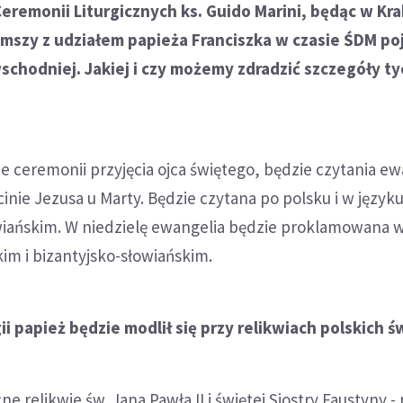
Ceremonii Liturgicznych ks. Guido Marini, będąc w Kr
mszy z udziałem papieża Franciszka w czasie ŚDM poj
wschodniej. Jakiej i czy możemy zdradzić szczegóły t
e ceremonii przyjęcia ojca świętego, będzie czytania ew
inie Jezusa u Marty. Będzie czytana po polsku i w język
iańskim. W niedzielę ewangelia będzie proklamowana
im i bizantyjsko-słowiańskim.
gii papież będzie modlił się przy relikwiach polskich 
e relikwie św. Jana Pawła II i świętej Siostry Faustyny 