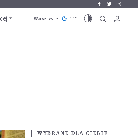
11
°
cej
Warszawa
WYBRANE DLA CIEBIE