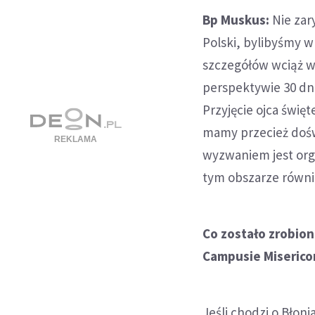
Bp Muskus:
Nie zar
Polski, bylibyśmy w
szczegółów wciąż w
perspektywie 30 dn
Przyjęcie ojca świę
mamy przecież dośw
wyzwaniem jest orga
tym obszarze równi
Co zostało zrobion
Campusie Miserico
Jeśli chodzi o Błon