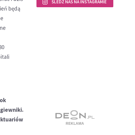
ŚLEDŹ NAS NA INSTAGRAMIE
zień będą
ze
ane
30
tali
Rok
giewniki.
nktuariów