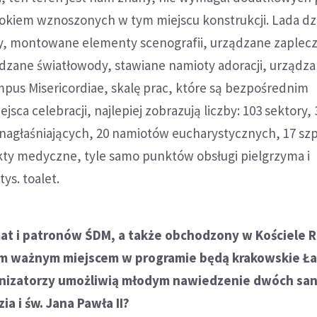
idokiem wznoszonych w tym miejscu konstrukcji. Lada d
, montowane elementy scenografii, urządzane zaplec
dzane światłowody, stawiane namioty adoracji, urządz
mpus Misericordiae, skalę prac, które są bezpośrednim
ca celebracji, najlepiej zobrazują liczby: 103 sektory, 
nagłaśniających, 20 namiotów eucharystycznych, 17 szpi
kty medyczne, tyle samo punktów obsługi pielgrzyma i
ys. toalet.
at i patronów ŚDM, a także obchodzony w Kościele 
cim ważnym miejscem w programie będą krakowskie Ła
anizatorzy umożliwią młodym nawiedzenie dwóch sa
ia i św. Jana Pawła II?