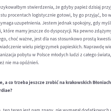
yzykowałbym stwierdzenia, że gdyby papież dzisiaj przy
 stu procentach logistycznie gotowi, by go przyjąć, bo w
ymaga uzupełnienia. Jestem jednak spokojny, gdy myśl
i, które mamy jeszcze do dyspozycji. Na pewno zdążymy
tego, choć ważne, jest dla nas stosunkowo prostą kwesti
iadczenie wielu pielgrzymek papieskich. Naprawdę wi
nizacja pobytu w Polsce młodych ludzi z całego świata,
eż nie ma opóźnień.
e, a co trzeba jeszcze zrobić na krakowskich Błoniach
rdiae?
ia, ten teren jest nam znany, nie wymagał dodatkowych p