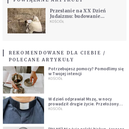
Przesłanie na XX Dzień
Judaizmu: budowanie
braterstwa wymaga otwarcia i
KOŚCIÓŁ
zaufania
REKOMENDOWANE DLA CIEBIE /
POLECANE ARTYKUŁY
Potrzebujesz pomocy? Pomodlimy się
w Twojej intencji
KOŚCIÓŁ
W dzień odprawiał Mszę, w nocy
prowadził drugie życie. Przełożony
kazał mu opuścić zakon
KOŚCIÓŁ