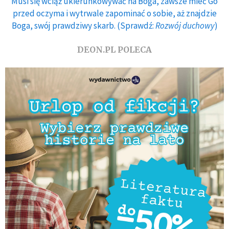
Musi się wciąż ukierunkowywać na Boga, zawsze mieć Go
przed oczyma i wytrwale zapominać o sobie, aż znajdzie
Boga, swój prawdziwy skarb. (Sprawdź:
Rozwój duchowy
)
DEON.PL POLECA