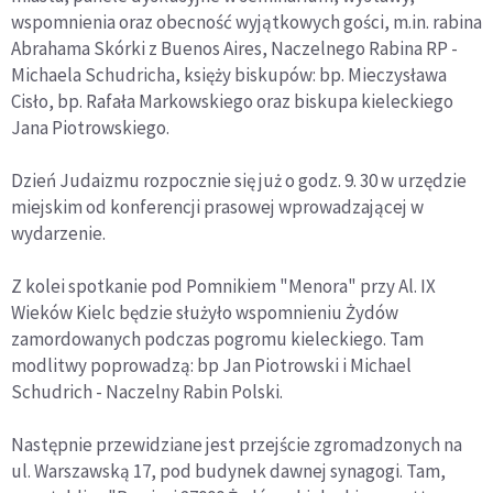
wspomnienia oraz obecność wyjątkowych gości, m.in. rabina
Abrahama Skórki z Buenos Aires, Naczelnego Rabina RP -
Michaela Schudricha, księży biskupów: bp. Mieczysława
Cisło, bp. Rafała Markowskiego oraz biskupa kieleckiego
Jana Piotrowskiego.
Dzień Judaizmu rozpocznie się już o godz. 9. 30 w urzędzie
miejskim od konferencji prasowej wprowadzającej w
wydarzenie.
Z kolei spotkanie pod Pomnikiem "Menora" przy Al. IX
Wieków Kielc będzie służyło wspomnieniu Żydów
zamordowanych podczas pogromu kieleckiego. Tam
modlitwy poprowadzą: bp Jan Piotrowski i Michael
Schudrich - Naczelny Rabin Polski.
Następnie przewidziane jest przejście zgromadzonych na
ul. Warszawską 17, pod budynek dawnej synagogi. Tam,