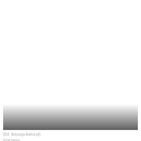
(fot. diecezja.kielce.pl)
9 lat temu