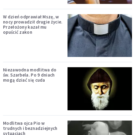
W dzień odprawiał Mszę, w
nocy prowadził drugie życie.
Przełożony kazał mu
opuścić zakon
Niezawodna modlitwa do
św. Szarbela. Po 9 dniach
mogą dziać się cuda
Modlitwa ojca Pio w
trudnych i beznadziejnych
sytuacjach