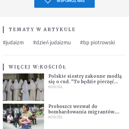
WSPOMÓŻ NAS
TEMATY W ARTYKULE
#judaizm
#dzień judaizmu
#bp piotrowski
WIĘCEJ W:
KOŚCIÓŁ
Polskie siostry zakonne modlą
się o cud. "To będzie pieczęć
Pana Boga dla naszej wiary"
KOŚCIÓŁ
Proboszcz wezwał do
bombardowania migrantów.
"Masowy ogień przeciwko
KOŚCIÓŁ
najeźdźcom!"