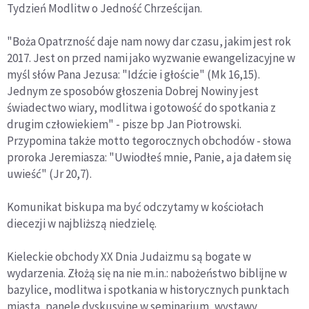
Tydzień Modlitw o Jedność Chrześcijan.
"Boża Opatrzność daje nam nowy dar czasu, jakim jest rok
2017. Jest on przed nami jako wyzwanie ewangelizacyjne w
myśl słów Pana Jezusa: "Idźcie i głoście" (Mk 16,15).
Jednym ze sposobów głoszenia Dobrej Nowiny jest
świadectwo wiary, modlitwa i gotowość do spotkania z
drugim człowiekiem" - pisze bp Jan Piotrowski.
Przypomina także motto tegorocznych obchodów - słowa
proroka Jeremiasza: "Uwiodłeś mnie, Panie, a ja dałem się
uwieść" (Jr 20,7).
Komunikat biskupa ma być odczytamy w kościołach
diecezji w najbliższą niedzielę.
Kieleckie obchody XX Dnia Judaizmu są bogate w
wydarzenia. Złożą się na nie m.in.: nabożeństwo biblijne w
bazylice, modlitwa i spotkania w historycznych punktach
miasta, panele dyskusyjne w seminarium, wystawy,