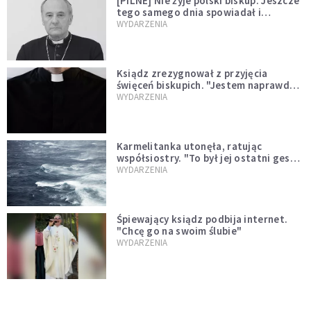
[PILNE] Nie żyje polski biskup. Jeszcze
tego samego dnia spowiadał i
sprawował Mszę świętą
WYDARZENIA
Ksiądz zrezygnował z przyjęcia
święceń biskupich. "Jestem naprawdę
niegodny"
WYDARZENIA
Karmelitanka utonęła, ratując
współsiostry. "To był jej ostatni gest
miłości"
WYDARZENIA
Śpiewający ksiądz podbija internet.
"Chcę go na swoim ślubie"
WYDARZENIA
[PILNE] Zmiany w archidiecezji
warszawskiej. Abp Adrian Galbas