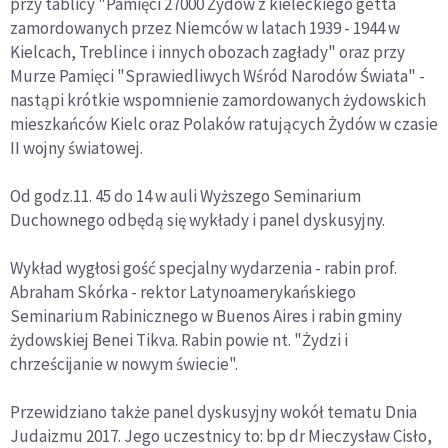
przy tablicy "Pamięci 27000 Żydów z kieleckiego getta
zamordowanych przez Niemców w latach 1939 - 1944 w
Kielcach, Treblince i innych obozach zagłady" oraz przy
Murze Pamięci "Sprawiedliwych Wśród Narodów Świata" -
nastąpi krótkie wspomnienie zamordowanych żydowskich
mieszkańców Kielc oraz Polaków ratujących Żydów w czasie
II wojny światowej.
Od godz.11. 45 do 14 w auli Wyższego Seminarium
Duchownego odbędą się wykłady i panel dyskusyjny.
Wykład wygłosi gość specjalny wydarzenia - rabin prof.
Abraham Skórka - rektor Latynoamerykańskiego
Seminarium Rabinicznego w Buenos Aires i rabin gminy
żydowskiej Benei Tikva. Rabin powie nt. "Żydzi i
chrześcijanie w nowym świecie".
Przewidziano także panel dyskusyjny wokół tematu Dnia
Judaizmu 2017. Jego uczestnicy to: bp dr Mieczysław Cisło,