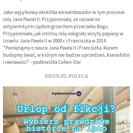
Jako wyjątkową określiła wiceambasador w tym procesie
rolę Jana Paweł II. Przypomniała, że nazwał on
antysemityzm ciężkim grzechem przeciwko Bogu.
Przypomniała, jak istotną rolę odegrały wizyty papieży w
Izraelu: Jana Pawła II w 2000 r. i Franciszka w 2014.
"Pamiętajmy o nauce Jana Pawła II i Franciszka. Razem
budujmy świat, w którym nie będzie uprzedzeń, ksenofobii
i nienawiści" - podkreśliła Cohen-Dar.
DEON.PL POLECA