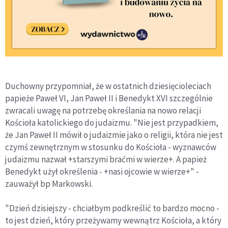
Duchowny przypomniał, że w ostatnich dziesięcioleciach
papieże Paweł VI, Jan Paweł II i Benedykt XVI szczególnie
zwracali uwagę na potrzebę określania na nowo relacji
Kościoła katolickiego do judaizmu. "Nie jest przypadkiem,
że Jan Paweł II mówił o judaizmie jako o religii, która nie jest
czymś zewnętrznym w stosunku do Kościoła - wyznawców
judaizmu nazwał +starszymi braćmi w wierze+. A papież
Benedykt użył określenia - +nasi ojcowie w wierze+" -
zauważył bp Markowski.
"Dzień dzisiejszy - chciałbym podkreślić to bardzo mocno -
to jest dzień, który przeżywamy wewnątrz Kościoła, a który