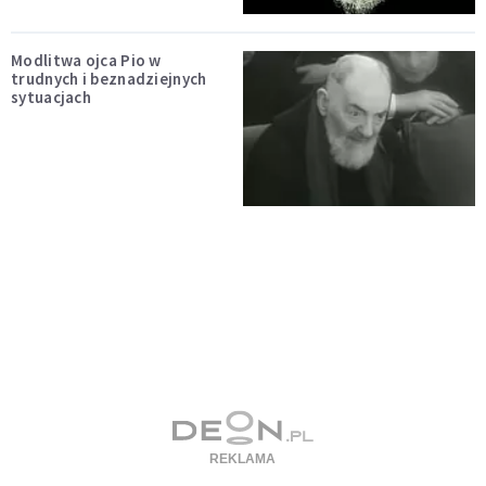
Modlitwa ojca Pio w
trudnych i beznadziejnych
sytuacjach