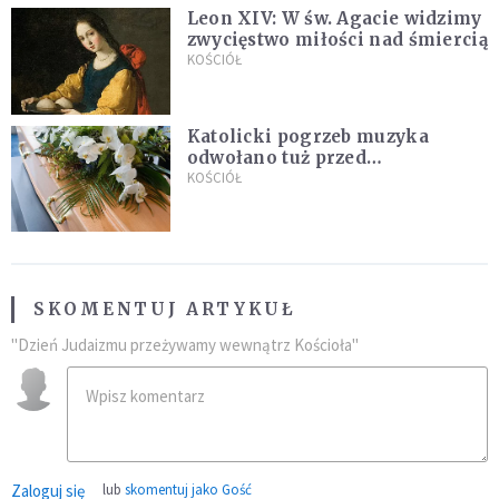
Leon XIV: W św. Agacie widzimy
zwycięstwo miłości nad śmiercią
KOŚCIÓŁ
Katolicki pogrzeb muzyka
odwołano tuż przed
uroczystością. Powodem była
KOŚCIÓŁ
przynależność do masonerii
SKOMENTUJ ARTYKUŁ
"Dzień Judaizmu przeżywamy wewnątrz Kościoła"
Zaloguj się
lub
skomentuj jako Gość