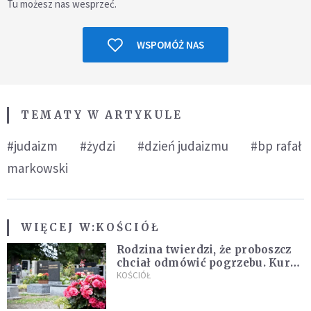
Tu możesz nas wesprzeć.
WSPOMÓŻ NAS
TEMATY W ARTYKULE
#judaizm
#żydzi
#dzień judaizmu
#bp rafał
markowski
WIĘCEJ W:
KOŚCIÓŁ
Rodzina twierdzi, że proboszcz
chciał odmówić pogrzebu. Kuria
zapowiada wyjaśnienia
KOŚCIÓŁ