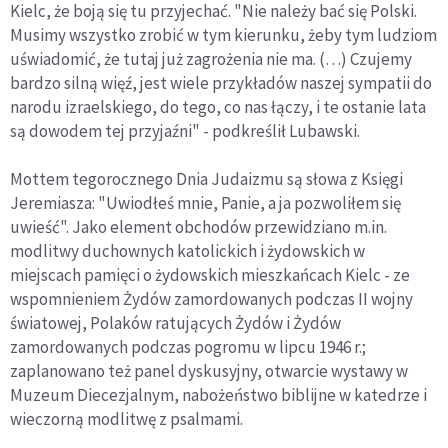
Kielc, że boją się tu przyjechać. "Nie należy bać się Polski.
Musimy wszystko zrobić w tym kierunku, żeby tym ludziom
uświadomić, że tutaj już zagrożenia nie ma. (…) Czujemy
bardzo silną więź, jest wiele przykładów naszej sympatii do
narodu izraelskiego, do tego, co nas łączy, i te ostanie lata
są dowodem tej przyjaźni" - podkreślił Lubawski.
Mottem tegorocznego Dnia Judaizmu są słowa z Księgi
Jeremiasza: "Uwiodłeś mnie, Panie, a ja pozwoliłem się
uwieść". Jako element obchodów przewidziano m.in.
modlitwy duchownych katolickich i żydowskich w
miejscach pamięci o żydowskich mieszkańcach Kielc - ze
wspomnieniem Żydów zamordowanych podczas II wojny
światowej, Polaków ratujących Żydów i Żydów
zamordowanych podczas pogromu w lipcu 1946 r.;
zaplanowano też panel dyskusyjny, otwarcie wystawy w
Muzeum Diecezjalnym, nabożeństwo biblijne w katedrze i
wieczorną modlitwę z psalmami.