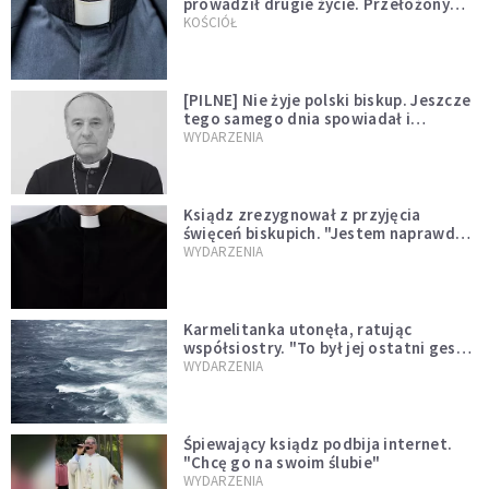
prowadził drugie życie. Przełożony
kazał mu opuścić zakon
KOŚCIÓŁ
[PILNE] Nie żyje polski biskup. Jeszcze
tego samego dnia spowiadał i
sprawował Mszę świętą
WYDARZENIA
Ksiądz zrezygnował z przyjęcia
święceń biskupich. "Jestem naprawdę
niegodny"
WYDARZENIA
Karmelitanka utonęła, ratując
współsiostry. "To był jej ostatni gest
miłości"
WYDARZENIA
Śpiewający ksiądz podbija internet.
"Chcę go na swoim ślubie"
WYDARZENIA