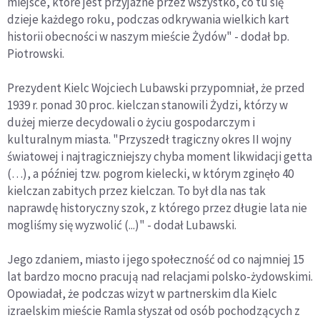
miejsce, które jest przyjazne przez wszystko, co tu się
dzieje każdego roku, podczas odkrywania wielkich kart
historii obecności w naszym mieście Żydów" - dodał bp.
Piotrowski.
Prezydent Kielc Wojciech Lubawski przypomniał, że przed
1939 r. ponad 30 proc. kielczan stanowili Żydzi, którzy w
dużej mierze decydowali o życiu gospodarczym i
kulturalnym miasta. "Przyszedł tragiczny okres II wojny
światowej i najtragiczniejszy chyba moment likwidacji getta
(…), a później tzw. pogrom kielecki, w którym zginęło 40
kielczan zabitych przez kielczan. To był dla nas tak
naprawdę historyczny szok, z którego przez długie lata nie
mogliśmy się wyzwolić (...)" - dodał Lubawski.
Jego zdaniem, miasto i jego społeczność od co najmniej 15
lat bardzo mocno pracują nad relacjami polsko-żydowskimi.
Opowiadał, że podczas wizyt w partnerskim dla Kielc
izraelskim mieście Ramla słyszał od osób pochodzących z