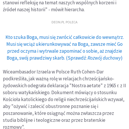
stanowi refleksję na temat naszych wspólnych korzeni i
źródeł naszej historii" - mówił hierarcha.
DEON.PL POLECA
Kto szuka Boga, musi się zwrócić całkowicie do wewnątrz.
Musi się wciąż ukierunkowywać na Boga, zawsze mieć Go
przed oczyma i wytrwale zapominać o sobie, aż znajdzie
Boga, swój prawdziwy skarb. (Sprawdź:
Rozwój duchowy
)
Wiceambasador Izraela w Polsce Ruth Cohen-Dar
podkreśliła, jak ważną rolę w relacjach chrześcijańsko-
żydowskich odegrała deklaracja "Nostra aetate" z 1965 r. z II
soboru watykańskiego. Dokument mówiący o stosunku
Kościoła katolickiego do religii niechrześcijańskich wzywał,
aby "ożywić i zalecić obustronne poznanie się i
poszanowanie, które osiągnąć można zwłaszcza przez
studia biblijne i teologiczne oraz przez braterskie
rozmowy".