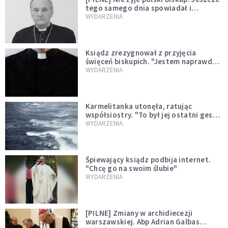
tego samego dnia spowiadał i
sprawował Mszę świętą
WYDARZENIA
Ksiądz zrezygnował z przyjęcia
święceń biskupich. "Jestem naprawdę
niegodny"
WYDARZENIA
Karmelitanka utonęła, ratując
współsiostry. "To był jej ostatni gest
miłości"
WYDARZENIA
Śpiewający ksiądz podbija internet.
"Chcę go na swoim ślubie"
WYDARZENIA
[PILNE] Zmiany w archidiecezji
warszawskiej. Abp Adrian Galbas