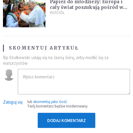
Papież do młodzieży: Europa i
cały świat poszukują pośród was
nowych świętych
KOŚCIÓŁ
SKOMENTUJ ARTYKUŁ
Bp Stułkowski: udaję się na Jasną Górę, żeby modlić się za
maturzystów
Zaloguj się
lub
skomentuj jako Gość
Twój komentarz będzie moderowany
DODAJ KOMENTARZ