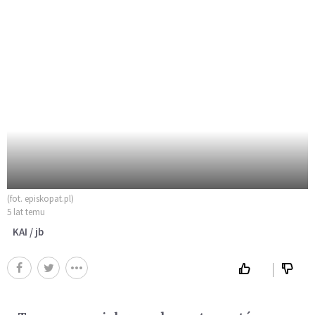
(fot. episkopat.pl)
5 lat temu
KAI / jb