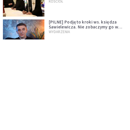
wręczył dekrety nowym proboszczom
KOŚCIÓŁ
[PILNE] Podjęto kroki ws. księdza
Sawielewicza. Nie zobaczymy go w
mediach
WYDARZENIA