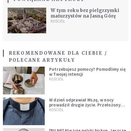
W tym roku bez pielgrzymki
maturzystów na Jasną Górę
KOŚCIÓŁ
REKOMENDOWANE DLA CIEBIE /
POLECANE ARTYKUŁY
Potrzebujesz pomocy? Pomodlimy się
w Twojej intencji
KOŚCIÓŁ
W dzień odprawiał Mszę, w nocy
prowadził drugie życie. Przełożony
kazał mu opuścić zakon
KOŚCIÓŁ
[PILNE] Nie żyje polski biskup. Jeszcze