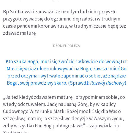
Bp Stułkowski zauważa, że młodym ludziom przyszło
przygotowywać się do egzaminu dojrzałości w trudnym
czasie pandemii koronawirusa, w trudnym czasie będę też
zdawać maturę.
DEON.PL POLECA
Kto szuka Boga, musi się zwrócić całkowicie do wewnątrz.
Musi się wciąż ukierunkowywać na Boga, zawsze mieć Go
przed oczyma i wytrwale zapominać o sobie, aż znajdzie
Boga, swój prawdziwy skarb. (Sprawdź:
Rozwój duchowy
)
„Ja też kiedyś zdawałem maturę i przypominam sobie, co
wtedy odczuwałem. Jadę na Jasną Górę, by w kaplicy
Cudownego Wizerunku Matki Bożej modlić się dla Was o
szczęśliwą maturę, o szczęśliwe decyzje w Waszym życiu,
żeby wszystko Pan Bóg pobłogosławił” – zapowiada bp
Stułkowski.