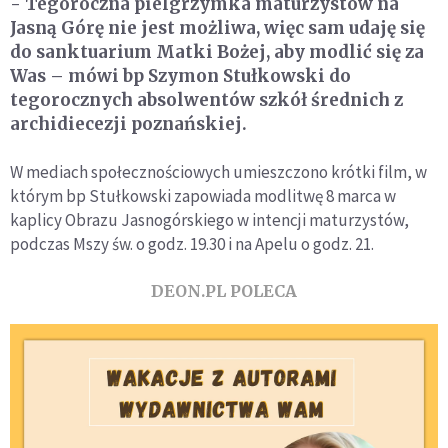
- Tegoroczna pielgrzymka maturzystów na
Jasną Górę nie jest możliwa, więc sam udaję się
do sanktuarium Matki Bożej, aby modlić się za
Was – mówi bp Szymon Stułkowski do
tegorocznych absolwentów szkół średnich z
archidiecezji poznańskiej.
W mediach społecznościowych umieszczono krótki film, w
którym bp Stułkowski zapowiada modlitwę 8 marca w
kaplicy Obrazu Jasnogórskiego w intencji maturzystów,
podczas Mszy św. o godz. 19.30 i na Apelu o godz. 21.
DEON.PL POLECA