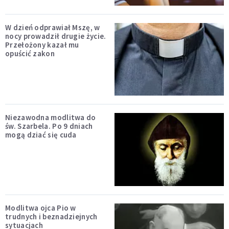
W dzień odprawiał Mszę, w
nocy prowadził drugie życie.
Przełożony kazał mu
opuścić zakon
Niezawodna modlitwa do
św. Szarbela. Po 9 dniach
mogą dziać się cuda
Modlitwa ojca Pio w
trudnych i beznadziejnych
sytuacjach