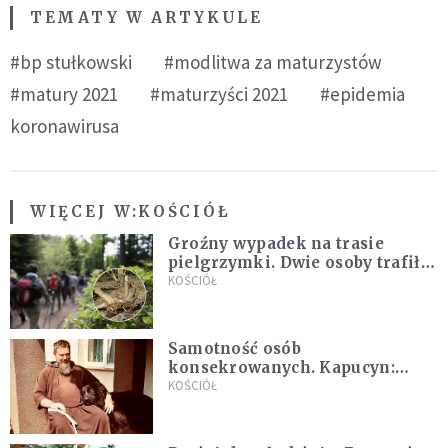
TEMATY W ARTYKULE
#bp stułkowski
#modlitwa za maturzystów
#matury 2021
#maturzyści 2021
#epidemia
koronawirusa
WIĘCEJ W:
KOŚCIÓŁ
Groźny wypadek na trasie
pielgrzymki. Dwie osoby trafiły
do szpitala
KOŚCIÓŁ
Samotność osób
konsekrowanych. Kapucyn:
Życie w pojedynkę rzadko jest
KOŚCIÓŁ
sielanką