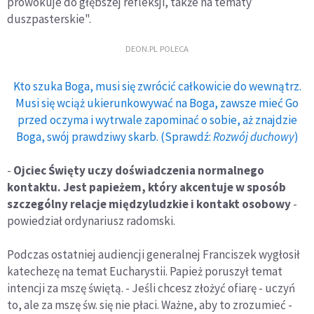
prowokuje do głębszej refleksji, także na tematy
duszpasterskie".
DEON.PL POLECA
Kto szuka Boga, musi się zwrócić całkowicie do wewnątrz.
Musi się wciąż ukierunkowywać na Boga, zawsze mieć Go
przed oczyma i wytrwale zapominać o sobie, aż znajdzie
Boga, swój prawdziwy skarb. (Sprawdź:
Rozwój duchowy
)
-
Ojciec Święty uczy doświadczenia normalnego
kontaktu. Jest papieżem, który akcentuje w sposób
szczególny relacje międzyludzkie i kontakt osobowy
-
powiedział ordynariusz radomski.
Podczas ostatniej audiencji generalnej Franciszek wygłosił
katechezę na temat Eucharystii. Papież poruszył temat
intencji za mszę świętą. - Jeśli chcesz złożyć ofiarę - uczyń
to, ale za mszę św. się nie płaci. Ważne, aby to zrozumieć -