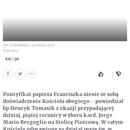
(fot. DobreMedia / youtube.com)
8 lat temu
KAI / pk
Pontyfikat papieża Franciszka niesie ze sobą
doświadczenie Kościoła ubogiego - powiedział
bp Henryk Tomasik z okazji przypadającej
dzisiaj, piątej rocznicy wyboru kard. Jorge
Mario Bergoglio na Stolicę Piotrową. W całym
Kościele odprawione są dzisiaj msze św. w