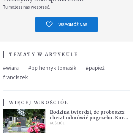
Tu możesz nas wesprzeć.
WSPOMÓŻ NAS
TEMATY W ARTYKULE
#wiara
#bp henryk tomasik
#papież
franciszek
WIĘCEJ W:
KOŚCIÓŁ
Rodzina twierdzi, że proboszcz
chciał odmówić pogrzebu. Kuria
zapowiada wyjaśnienia
KOŚCIÓŁ