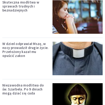
Skuteczna modlitwa w
sprawach trudnych i
beznadziejnych
W dzień odprawiał Mszę, w
nocy prowadził drugie życie.
Przełożony kazał mu
opuścić zakon
Niezawodna modlitwa do
św. Szarbela. Po 9 dniach
mogą dziać się cuda