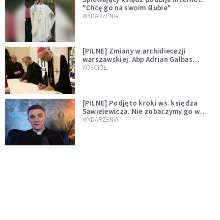
"Chcę go na swoim ślubie"
WYDARZENIA
[PILNE] Zmiany w archidiecezji
warszawskiej. Abp Adrian Galbas
wręczył dekrety nowym proboszczom
KOŚCIÓŁ
[PILNE] Podjęto kroki ws. księdza
Sawielewicza. Nie zobaczymy go w
mediach
WYDARZENIA