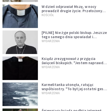
W dzień odprawiał Mszę, w nocy
prowadził drugie życie. Przełożony
kazał mu opuścić zakon
KOŚCIÓŁ
[PILNE] Nie żyje polski biskup. Jeszcze
tego samego dnia spowiadał i
sprawował Mszę świętą
WYDARZENIA
Ksiądz zrezygnował z przyjęcia
święceń biskupich. "Jestem naprawdę
niegodny"
WYDARZENIA
Karmelitanka utonęła, ratując
współsiostry. "To był jej ostatni gest
miłości"
WYDARZENIA
Śpiewający ksiądz podbija internet.