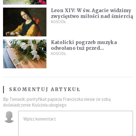
Leon XIV: W św. Agacie widzimy
zwycięstwo miłości nad śmiercią
KOŚCIÓŁ
Katolicki pogrzeb muzyka
odwołano tuż przed
uroczystością. Powodem była
KOŚCIÓŁ
przynależność do masonerii
SKOMENTUJ ARTYKUŁ
Bp Tomasik: pontyfikat papieża Franciszka niesie ze sobą
doświadczenie Kościoła ubogiego