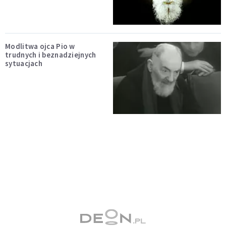
Modlitwa ojca Pio w
trudnych i beznadziejnych
sytuacjach