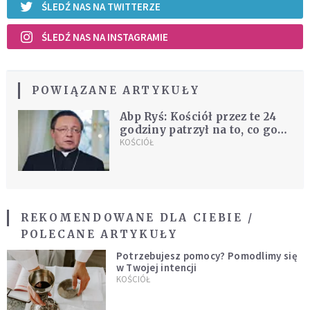
ŚLEDŹ NAS NA TWITTERZE
ŚLEDŹ NAS NA INSTAGRAMIE
POWIĄZANE ARTYKUŁY
Abp Ryś: Kościół przez te 24
godziny patrzył na to, co go
zabija
KOŚCIÓŁ
REKOMENDOWANE DLA CIEBIE /
POLECANE ARTYKUŁY
Potrzebujesz pomocy? Pomodlimy się
w Twojej intencji
KOŚCIÓŁ