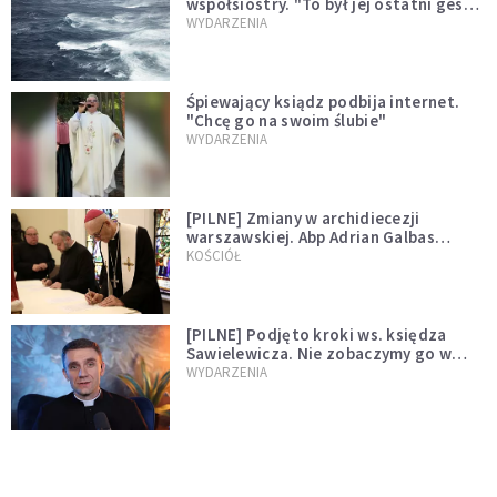
współsiostry. "To był jej ostatni gest
miłości"
WYDARZENIA
Śpiewający ksiądz podbija internet.
"Chcę go na swoim ślubie"
WYDARZENIA
[PILNE] Zmiany w archidiecezji
warszawskiej. Abp Adrian Galbas
wręczył dekrety nowym proboszczom
KOŚCIÓŁ
[PILNE] Podjęto kroki ws. księdza
Sawielewicza. Nie zobaczymy go w
mediach
WYDARZENIA