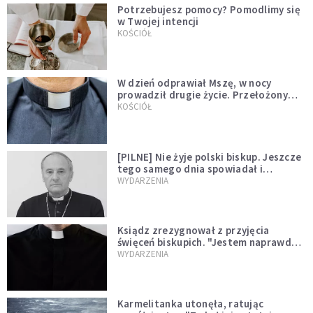
Potrzebujesz pomocy? Pomodlimy się
w Twojej intencji
KOŚCIÓŁ
W dzień odprawiał Mszę, w nocy
prowadził drugie życie. Przełożony
kazał mu opuścić zakon
KOŚCIÓŁ
[PILNE] Nie żyje polski biskup. Jeszcze
tego samego dnia spowiadał i
sprawował Mszę świętą
WYDARZENIA
Ksiądz zrezygnował z przyjęcia
święceń biskupich. "Jestem naprawdę
niegodny"
WYDARZENIA
Karmelitanka utonęła, ratując