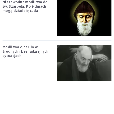
Niezawodna modlitwa do
św. Szarbela. Po 9 dniach
mogą dziać się cuda
Modlitwa ojca Pio w
trudnych i beznadziejnych
sytuacjach