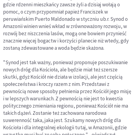
gdzie rdzenni mieszkańcy zawsze żyli a dzisiaj wołają o
pomoc, o czym przypomniał papież Franciszek w
peruwiańskim Puerto Maldonado w styczniu ub.r. Synod o
Amazonii winien wnieś wkład w zrównoważony rozwoju, w
rozwój bez niszczenia lasów, mogą one bowiem przynieść
znacznie więcej bogactw i korzyści planecie niż wtedy, gdy
zostaną zdewastowane a woda będzie skażona.
"Synod jest tak ważny, ponieważ proponuje poszukiwanie
nowych dróg dla Kościoła, ale będzie miał też szersze
skutki, gdyż Kościół nie działa w izolacji, ale jest częścią
społeczeństwa i kroczy razem z nim. Przedstawi z
pewnością nowe sposoby pełnienia przez Kościół jego misję
i w lepszych warunkach. Z pewnością nie jest to kwestia
politycznego zmieniania regionu, ponieważ Kościół nie ma
takich dążeń. Zostanie też zachowana narodowa
suwerenność taka, jaka jest. Szukamy nowych dróg dla
Kościoła i dla integralnej ekologii tutaj, w Amazonii, gdzie
wszystko musi być ze sobą połączone " - oświadczył