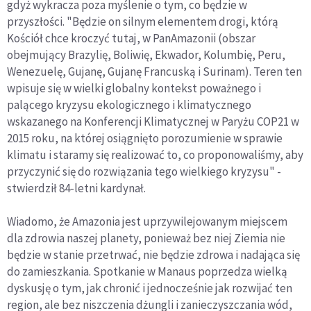
gdyż wykracza poza myślenie o tym, co będzie w
przyszłości. "Będzie on silnym elementem drogi, którą
Kościół chce kroczyć tutaj, w PanAmazonii (obszar
obejmujący Brazylię, Boliwię, Ekwador, Kolumbię, Peru,
Wenezuelę, Gujanę, Gujanę Francuską i Surinam). Teren ten
wpisuje się w wielki globalny kontekst poważnego i
palącego kryzysu ekologicznego i klimatycznego
wskazanego na Konferencji Klimatycznej w Paryżu COP21 w
2015 roku, na której osiągnięto porozumienie w sprawie
klimatu i staramy się realizować to, co proponowaliśmy, aby
przyczynić się do rozwiązania tego wielkiego kryzysu" -
stwierdził 84-letni kardynał.
Wiadomo, że Amazonia jest uprzywilejowanym miejscem
dla zdrowia naszej planety, ponieważ bez niej Ziemia nie
będzie w stanie przetrwać, nie będzie zdrowa i nadająca się
do zamieszkania. Spotkanie w Manaus poprzedza wielką
dyskusję o tym, jak chronić i jednocześnie jak rozwijać ten
region, ale bez niszczenia dżungli i zanieczyszczania wód,