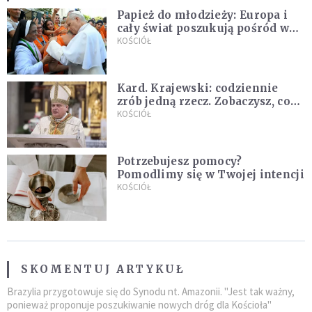
Papież do młodzieży: Europa i
cały świat poszukują pośród was
nowych świętych
KOŚCIÓŁ
Kard. Krajewski: codziennie
zrób jedną rzecz. Zobaczysz, co
stanie się z twoim życiem
KOŚCIÓŁ
Potrzebujesz pomocy?
Pomodlimy się w Twojej intencji
KOŚCIÓŁ
SKOMENTUJ ARTYKUŁ
Brazylia przygotowuje się do Synodu nt. Amazonii. "Jest tak ważny,
ponieważ proponuje poszukiwanie nowych dróg dla Kościoła"