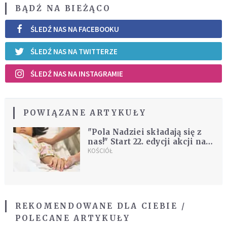
BĄDŹ NA BIEŻĄCO
ŚLEDŹ NAS NA FACEBOOKU
ŚLEDŹ NAS NA TWITTERZE
ŚLEDŹ NAS NA INSTAGRAMIE
POWIĄZANE ARTYKUŁY
"Pola Nadziei składają się z
nas!" Start 22. edycji akcji na
rzecz opieki hospicyjnej
KOŚCIÓŁ
REKOMENDOWANE DLA CIEBIE /
POLECANE ARTYKUŁY