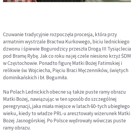
Czuwanie tradycyjnie rozpoczęła procesja, która przy
armatnim wystrzale Bractwa Kurkowego, biciu lednickiego
dzwonu i śpiewie Bogurodzicy przeszła Drogą III Tysiąclecia
pod Bramę Rybę. Jak co roku na jej czele niesiono krzyż ŚDM
w Częstochowie. Ponadto figurę Matki Bożej Fatimskiej i
relikwie św. Wojciecha, Pięciu Braci Męczenników, świętych
dominikańskich i bł. Bogumiła.
Na Polach Lednickich obecne są także puste ramy obrazu
Matki Bożej, nawiązując w ten sposób do szczególnej
peregrynacji, jaka miała miejsce w latach 60-tych ubiegłego
wieku, kiedy to władze PRL-u aresztowały wizerunek Matki
Bożej Jasnogórskiej. Po Polsce wędrowały wówczas puste
ramy obrazu.