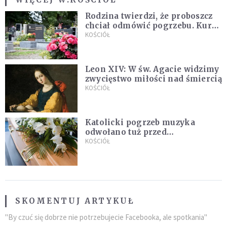
Rodzina twierdzi, że proboszcz
chciał odmówić pogrzebu. Kuria
zapowiada wyjaśnienia
KOŚCIÓŁ
Leon XIV: W św. Agacie widzimy
zwycięstwo miłości nad śmiercią
KOŚCIÓŁ
Katolicki pogrzeb muzyka
odwołano tuż przed
uroczystością. Powodem była
KOŚCIÓŁ
przynależność do masonerii
SKOMENTUJ ARTYKUŁ
"By czuć się dobrze nie potrzebujecie Facebooka, ale spotkania"