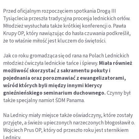
Przed oficjalnym rozpoczęciem spotkania Drogą III
Tysiąclecia przeszła tradycyjna procesja lednickich orłów.
Młodzież wysłuchała także krótkiej konferencji o. Pawła
Krupy OP, który nawiązując do hasła czuwania podkreślił,
że to właśnie miłość jest kluczem do świętości.
Jak co roku gromadząca się od rana na Polach Lednickich
młodzież ćwiczyła lednickie tańce i śpiewy.
Miała również
możliwość skorzystać z sakramentu pokuty i
pojednania oraz porozmawiać z ewangelizatorami,
wśród których byli między innymi klerycy
gnieźnieńskiego seminarium duchownego.
Czynny był
także specjalny namiot ŚDM Panama.
Na Lednicy miały miejsce także oświadczyny, które zostały
przyjęte, a świeżo upieczonych narzeczonych błogosławił o.
Wojciech Prus OP, który od przeszło roku jest sternikiem
Lednicy.