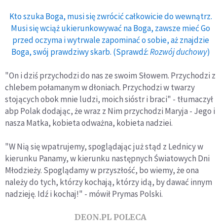
Kto szuka Boga, musi się zwrócić całkowicie do wewnątrz.
Musi się wciąż ukierunkowywać na Boga, zawsze mieć Go
przed oczyma i wytrwale zapominać o sobie, aż znajdzie
Boga, swój prawdziwy skarb. (Sprawdź:
Rozwój duchowy
)
"On i dziś przychodzi do nas ze swoim Słowem. Przychodzi z
chlebem połamanym w dłoniach. Przychodzi w twarzy
stojących obok mnie ludzi, moich sióstr i braci" - tłumaczył
abp Polak dodając, że wraz z Nim przychodzi Maryja - Jego i
nasza Matka, kobieta odważna, kobieta nadziei.
"W Nią się wpatrujemy, spoglądając już stąd z Lednicy w
kierunku Panamy, w kierunku następnych Światowych Dni
Młodzieży. Spoglądamy w przyszłość, bo wiemy, że ona
należy do tych, którzy kochają, którzy idą, by dawać innym
nadzieję. Idź i kochaj!" - mówił Prymas Polski.
DEON.PL POLECA