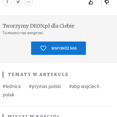
Tworzymy DEON.pl dla Ciebie
Tu możesz nas wesprzeć.
WSPOMÓŻ NAS
TEMATY W ARTYKULE
#lednica
#prymas polski
#abp wojciech
polak
WIĘCEJ W:
KOŚCIÓŁ