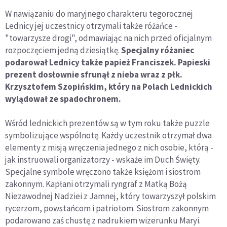
W nawiązaniu do maryjnego charakteru tegorocznej
Lednicy jej uczestnicy otrzymali także różańce -
"towarzysze drogi", odmawiając na nich przed oficjalnym
rozpoczęciem jedną dziesiątkę.
Specjalny różaniec
podarował Lednicy także papież Franciszek. Papieski
prezent dosłownie sfrunął z nieba wraz z płk.
Krzysztofem Szopińskim, który na Polach Lednickich
wylądował ze spadochronem.
Wśród lednickich prezentów są w tym roku także puzzle
symbolizujące wspólnotę. Każdy uczestnik otrzymał dwa
elementy z misją wręczenia jednego z nich osobie, którą -
jak instruowali organizatorzy - wskaże im Duch Święty.
Specjalne symbole wręczono także księżom i siostrom
zakonnym. Kapłani otrzymali ryngraf z Matką Bożą
Niezawodnej Nadziei z Jamnej, który towarzyszył polskim
rycerzom, powstańcom i patriotom. Siostrom zakonnym
podarowano zaś chustę z nadrukiem wizerunku Maryi.