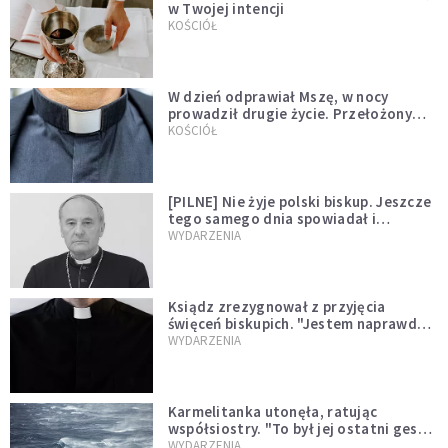
w Twojej intencji
KOŚCIÓŁ
W dzień odprawiał Mszę, w nocy
prowadził drugie życie. Przełożony
kazał mu opuścić zakon
KOŚCIÓŁ
[PILNE] Nie żyje polski biskup. Jeszcze
tego samego dnia spowiadał i
sprawował Mszę świętą
WYDARZENIA
Ksiądz zrezygnował z przyjęcia
święceń biskupich. "Jestem naprawdę
niegodny"
WYDARZENIA
Karmelitanka utonęła, ratując
współsiostry. "To był jej ostatni gest
miłości"
WYDARZENIA