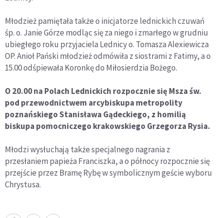
Młodzież pamiętała także o inicjatorze lednickich czuwań
śp. o. Janie Górze modląc się za niego i zmarłego w grudniu
ubiegłego roku przyjaciela Lednicy o. Tomasza Alexiewicza
OP. Anioł Pański młodzież odmówiła z siostrami z Fatimy, a o
15.00 odśpiewała Koronkę do Miłosierdzia Bożego.
O 20.00 na Polach Lednickich rozpocznie się Msza św.
pod przewodnictwem arcybiskupa metropolity
poznańskiego Stanisława Gądeckiego, z homilią
biskupa pomocniczego krakowskiego Grzegorza Rysia.
Młodzi wysłuchają także specjalnego nagrania z
przesłaniem papieża Franciszka, a o północy rozpocznie się
przejście przez Bramę Rybę w symbolicznym geście wyboru
Chrystusa.