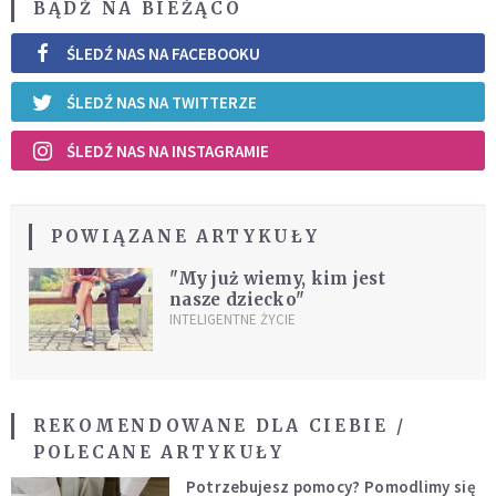
BĄDŹ NA BIEŻĄCO
ŚLEDŹ NAS NA FACEBOOKU
ŚLEDŹ NAS NA TWITTERZE
ŚLEDŹ NAS NA INSTAGRAMIE
POWIĄZANE ARTYKUŁY
"My już wiemy, kim jest
nasze dziecko"
INTELIGENTNE ŻYCIE
REKOMENDOWANE DLA CIEBIE /
POLECANE ARTYKUŁY
Potrzebujesz pomocy? Pomodlimy się