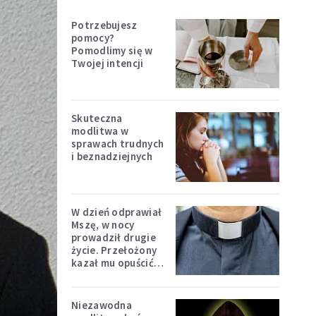
Potrzebujesz
pomocy?
Pomodlimy się w
Twojej intencji
Skuteczna
modlitwa w
sprawach trudnych
i beznadziejnych
W dzień odprawiał
Mszę, w nocy
prowadził drugie
życie. Przełożony
kazał mu opuścić
zakon
Niezawodna