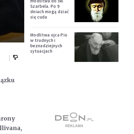
modlitwa do św.
Szarbela. Po 9
dniach mogą dziać
się cuda
Modlitwa ojca Pio
w trudnych i
beznadziejnych
sytuacjach
iązku
hrony
llivana,