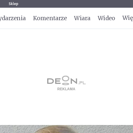
g
Sklep
Wię
darzenia
Komentarze
Wiara
Wideo