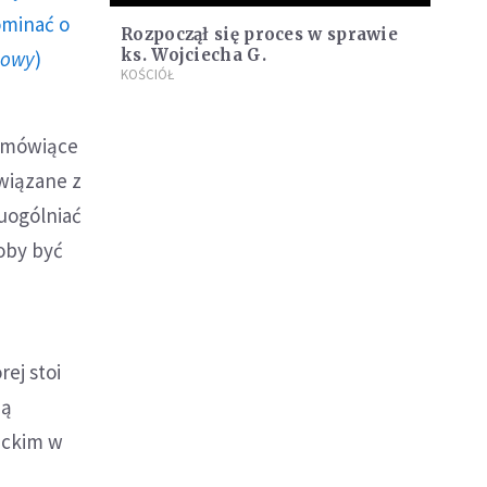
ominać o
Rozpoczął się proces w sprawie
ks. Wojciecha G.
howy
)
KOŚCIÓŁ
, mówiące
związane z
uogólniać
oby być
rej stoi
ją
lickim w