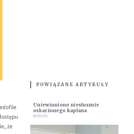
POWIĄZANE ARTYKUŁY
Uniewinniono niesłusznie
edofile
oskarżonego kapłana
dostępu
KOŚCIÓŁ
ie, że