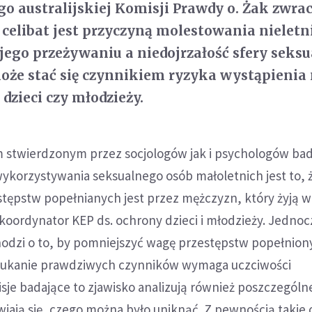
o australijskiej Komisji Prawdy o. Żak zwra
 celibat jest przyczyną molestowania nieletni
 jego przeżywaniu a niedojrzałość sfery seksu
oże stać się czynnikiem ryzyka wystąpienia
dzieci czy młodzieży.
stwierdzonym przez socjologów jak i psychologów ba
ykorzystywania seksualnego osób małoletnich jest to, 
stępstw popełnianych jest przez mężczyzn, który żyją 
koordynator KEP ds. ochrony dzieci i młodzieży. Jednoc
chodzi o to, by pomniejszyć wagę przestępstw popełnion
zukanie prawdziwych czynników wymaga uczciwości
isje badające to zjawisko analizują również poszczególn
wiają się, czego można było uniknąć. Z pewnością takie 