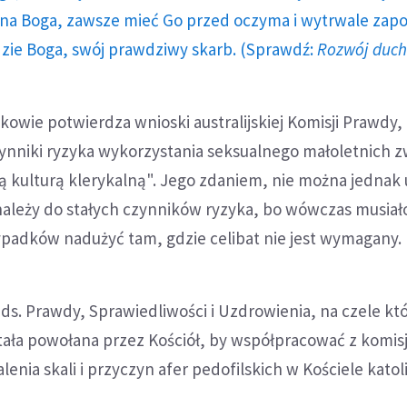
a Boga, zawsze mieć Go przed oczyma i wytrwale zap
dzie Boga, swój prawdziwy skarb. (Sprawdź:
Rozwój duc
owie potwierdza wnioski australijskiej Komisji Prawdy
czynniki ryzyka wykorzystania seksualnego małoletnich 
 kulturą klerykalną". Jego zdaniem, nie można jednak 
 należy do stałych czynników ryzyka, bo wówczas musiał
ypadków nadużyć tam, gdzie celibat nie jest wymagany.
 ds. Prawdy, Sprawiedliwości i Uzdrowienia, na czele któ
stała powołana przez Kościół, by współpracować z komis
lenia skali i przyczyn afer pedofilskich w Kościele kato