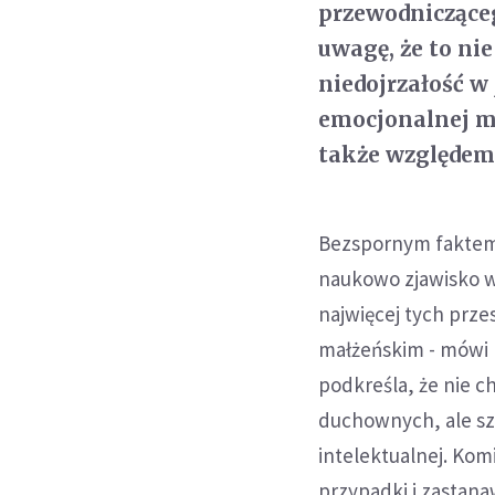
przewodnicząceg
uwagę, że to nie
niedojrzałość w
emocjonalnej m
także względem 
Bezspornym faktem 
naukowo zjawisko w
najwięcej tych prze
małżeńskim - mówi 
podkreśla, że nie 
duchownych, ale s
intelektualnej. Kom
przypadki i zastana