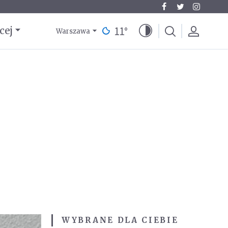
11
°
cej
Warszawa
WYBRANE DLA CIEBIE