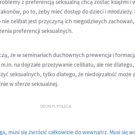
roblemy z preferencją seksualną chcą zostać księżmi i 
akonów, po to, żeby mieć dostęp do dzieci i młodzieży
 to nie celibat jest przyczyną ich niegodziwych zachowań,
enia preferencji seksualnych.
zeczą, że w seminariach duchownych prewencja i formac
.in. na dojrzałe przeżywanie celibatu, ale nie dlatego, 
żyć seksualnych, tylko dlatego, że niedojrzałość może 
nie w sferze seksualnej.
DEON.PL POLECA
ga, musi się zwrócić całkowicie do wewnątrz. Musi się w