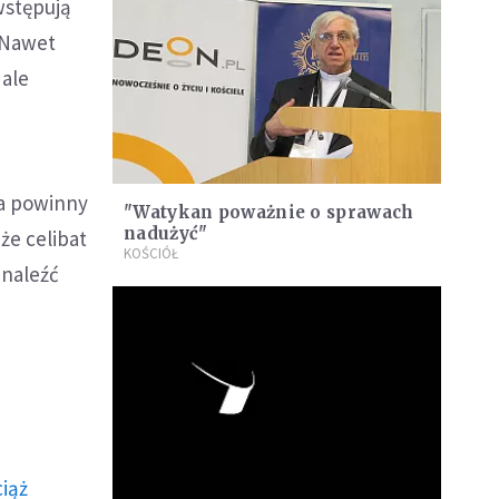
wstępują
. Nawet
 ale
ja powinny
"Watykan poważnie o sprawach
nadużyć"
że celibat
KOŚCIÓŁ
znaleźć
ciąż