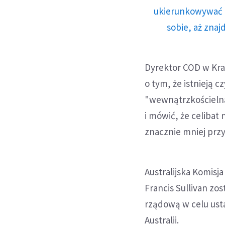
ukierunkowywać n
sobie, aż znaj
Dyrektor COD w Krak
o tym, że istnieją 
"wewnątrzkościelną
i mówić, że celibat
znacznie mniej prz
Australijska Komisja
Francis Sullivan zo
rządową w celu usta
Australii.