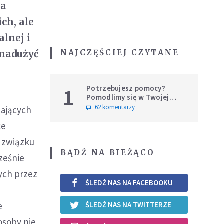
ca
ch, ale
alnej i
NAJCZĘŚCIEJ CZYTANE
 nadużyć
Potrzebujesz pomocy?
1
Pomodlimy się w Twojej
intencji
62 komentarzy
dających
że
w związku
BĄDŹ NA BIEŻĄCO
ześnie
ych przez
ŚLEDŹ NAS NA FACEBOOKU
e
ŚLEDŹ NAS NA TWITTERZE
osoby nie