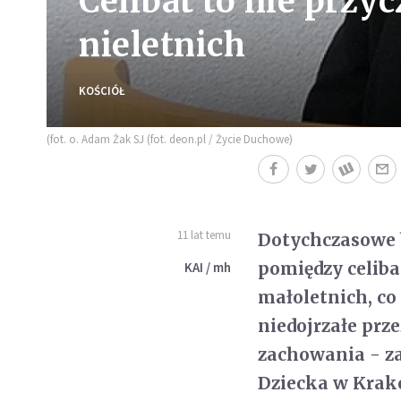
Celibat to nie prz
nieletnich
KOŚCIÓŁ
(fot. o. Adam Żak SJ (fot. deon.pl / Życie Duchowe)
11 lat temu
Dotychczasowe 
pomiędzy celib
KAI / mh
małoletnich, co
niedojrzałe prz
zachowania - z
Dziecka w Krako