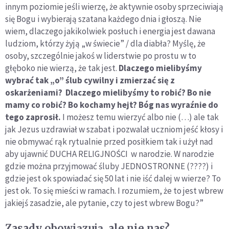
innym poziomie jeśli wierzę, że aktywnie osoby sprzeciwiają
się Bogu i wybierają szatana każdego dnia i głoszą. Nie
wiem, dlaczego jakikolwiek posłuch i energia jest dawana
ludziom, którzy żyją „w świecie” / dla diabła? Myślę, że
osoby, szczególnie jakoś w liderstwie po prostu w to
głęboko nie wierzą, że tak jest.
Dlaczego mielibyśmy
wybrać tak „o” ślub cywilny i zmierzać się z
oskarżeniami? Dlaczego mielibyśmy to robić? Bo nie
mamy co robić? Bo kochamy hejt? Bóg nas wyraźnie do
tego zaprosił.
I możesz temu wierzyć albo nie (…) ale tak
jak Jezus uzdrawiał w szabat i pozwalał uczniom jeść kłosy i
nie obmywać rąk rytualnie przed posiłkiem tak i użył nad
aby ujawnić DUCHA RELIGJNOŚCI w narodzie. W narodzie
gdzie można przyjmować śluby JEDNOSTRONNE (????) i
gdzie jest ok spowiadać się 50 lat i nie iść dalej w wierze? To
jest ok. To się mieści w ramach. I rozumiem, że to jest wbrew
jakiejś zasadzie, ale pytanie, czy to jest wbrew Bogu?”
Zasady obowiązują, ale nie nas?