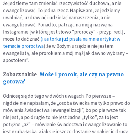
że jedziemy tam zmieniać rzeczywistość duchową, a nie
ewangelizować. To jedna rzecz. Napisałam, że jedziemy
uwalniać, uzdrawiać i udzielać namaszczenia, a nie
ewangelizować. Ponadto, patrząc na moją nazwę na
Instagramie [w której jest słowo "proroczy" - przyp. red.],
może to dać znać
(i autorka już pisała na mnie artykuł w
temacie proroctwa
) że w Bożym urzędzie nie jestem
ewangelistą, ale prorokiem a mój mąż jak dawno wybrany –
apostołem”.
Zobacz także
Może i prorok, ale czy na pewno
gotowa?
Odniosę się do tego w dwóch uwagach. Po pierwsze –
nigdzie nie napisałam, że „osoba świecka ma tylko prawo do
mówienia świadectwa i ewangelizacji”, bo po pierwsze tak
nie jest, a po drugie to nie jest żadne „tylko”, za to jest
potężne „aż” – mówienie świadectwa i ewangelizowanie to
jest gruba łaska, a jak się jeszcze dostanie w pakiecie drugą