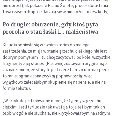
nie dorósł (jak pokazuje Pismo Święte, proces dorastania
trwa czasem długo i zdarzają się w nim różne przeszkody).
Po drugie: oburzenie, gdy ktoś pyta
proroka o stan łaski i… małżeństwa
Klaudia odniosła się w swoim stories do mojego
zastrzeżenia, że misja w stanie grzechu ciężkiego nie jest
dobrym pomysłem. I tu chcę zacytować po kolei wszystkie
fragmenty z jej stories. (Pisownię zostawiam oryginalną z
zaznaczeniem, że story to jest rzecz bardzo ulotna i przez
to mniej ograniczona zwykłą poprawnością, więc
wyjątkowo zalecałabym skupienie się na sensie, a nie na
formie tekstu).
„W artykule jest mówione o tym, że żyjemy w grzechu
ciężkim. Jeśli ty/ludzie tak uważają to ja też bym takich
osób w ogóle nie słuchała, nie krytykowałabym na żadnym