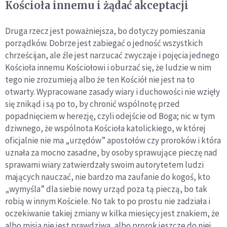
Kościoła innemu i żądać akceptacji
Druga rzecz jest poważniejsza, bo dotyczy pomieszania
porządków. Dobrze jest zabiegać o jedność wszystkich
chrześcijan, ale źle jest narzucać zwyczaje i pojęcia jednego
Kościoła innemu Kościołowi i oburzać się, że ludzie w nim
tego nie zrozumieją albo że ten Kościół nie jest na to
otwarty. Wypracowane zasady wiary i duchowości nie wzięły
się znikąd i są po to, by chronić wspólnotę przed
popadnięciem w herezję, czyli odejście od Boga; nic w tym
dziwnego, że wspólnota Kościoła katolickiego, w której
oficjalnie nie ma „urzędów” apostołów czy proroków i która
uznała za mocno zasadne, by osoby sprawujące pieczę nad
sprawami wiary zatwierdzały swoim autorytetem ludzi
mających nauczać, nie bardzo ma zaufanie do kogoś, kto
„wymyśla” dla siebie nowy urząd poza tą pieczą, bo tak
robią w innym Kościele. No tak to po prostu nie zadziała i
oczekiwanie takiej zmiany w kilka miesięcy jest znakiem, że
albo misja nie jest prawdziwa, albo prorok jeszcze do niej