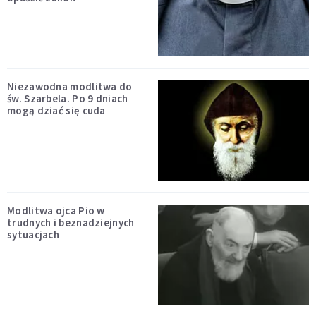
Niezawodna modlitwa do
św. Szarbela. Po 9 dniach
mogą dziać się cuda
Modlitwa ojca Pio w
trudnych i beznadziejnych
sytuacjach