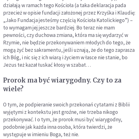
działają w ramach tego Kościoła (a taka deklaracja pada
przecież w opisie fundacji założonej przez Krzyśka i Klaudię:
„Jako Fundacja jesteśmy częścią Kościoła Katolickiego”) –
to wymagam jej jeszcze bardziej. Bo teraz nie mam
pewności, czy duchowa zmiana, która ma się wydarzyć w
Rzymie, nie będzie przekonywaniem młodych do tego, że
mogą żyć bez sakramentu, jeśli uznają, że do tego zaprasza
ich Bóg, i nic się z ich wiarą i życiem w łasce nie stanie, bo
Jezus też kazał łuskać kłosy w szabat…
Prorok ma być wiarygodny. Czy to za
wiele?
O tym, że podpieranie swoich przekonań cytatami z Biblii
wyjętymi z kontekstu jest groźne, nie trzeba nikogo
przekonywać. I o tym, że prorok musi być wiarygodny,
podobnie jak każda inna osoba, która twierdzi, że
występuje w imieniu Boga, też nie.