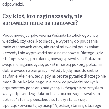
odpowiedzi.
Czy ktoś, kto nagina zasady, nie
sprowadzi mnie na manowce?
Podsumowując: jako wierna Kościoła katolickiego chcę
wiedzieć, czy ktoś, kto się czuje wybrany do pouczania
mnie w sprawach wiary, nie zrobi mi swoimi pouczeniami
krzywdy i nie wyprowadzi mnie na manowce. Dlatego, gdy
ktoś ogłasza się prorokiem, mówię: sprawdzam. Pokaż mi
swoje nienaganne życie, pokaż mi swoją pokorę, pokaż mi
dobre owoce swojej pracy – wtedy będę mieć do ciebie
zaufanie. Ale nie wtedy, gdy na proste pytanie: dlaczego nie
masz ślubu kościelnego, nie ma w odpowiedzi żadnych
argumentów poza enigmatyczną i kłócącą się ze zmysłem
wiary odpowiedzią. Jako ochrzczona mówię: sprawdzam.
Jeśli coś stoi na przeszkodzie, to czy starasz się o
uporządkowanie tej sytuacji? A jeśli się starasz, dlaczego