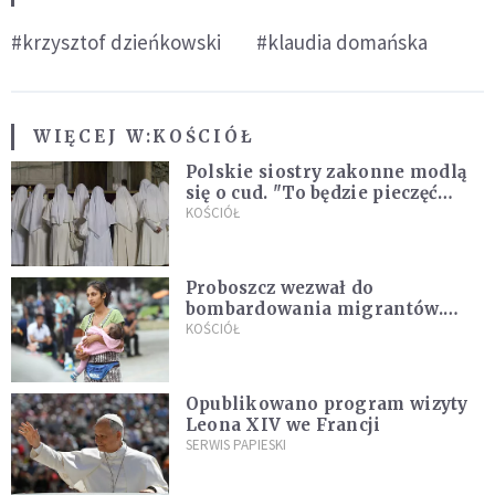
#krzysztof dzieńkowski
#klaudia domańska
WIĘCEJ W:
KOŚCIÓŁ
Polskie siostry zakonne modlą
się o cud. "To będzie pieczęć
Pana Boga dla naszej wiary"
KOŚCIÓŁ
Proboszcz wezwał do
bombardowania migrantów.
"Masowy ogień przeciwko
KOŚCIÓŁ
najeźdźcom!"
Opublikowano program wizyty
Leona XIV we Francji
SERWIS PAPIESKI