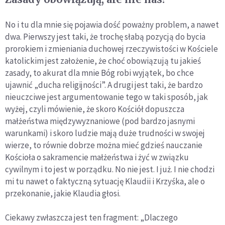
No i tu dla mnie się pojawia dość poważny problem, a nawet
dwa. Pierwszy jest taki, że trochę słabą pozycją do bycia
prorokiem i zmieniania duchowej rzeczywistości w Kościele
katolickim jest założenie, że choć obowiązują tu jakieś
zasady, to akurat dla mnie Bóg robi wyjątek, bo chce
ujawnić „ducha religijności”. A drugi jest taki, że bardzo
nieuczciwe jest argumentowanie tego w taki sposób, jak
wyżej, czyli mówienie, że skoro Kościół dopuszcza
małżeństwa międzywyznaniowe (pod bardzo jasnymi
warunkami) i skoro ludzie mają duże trudności w swojej
wierze, to równie dobrze można mieć gdzieś nauczanie
Kościoła o sakramencie małżeństwa i żyć w związku
cywilnym i to jest w porządku. No nie jest. I już. I nie chodzi
mi tu nawet o faktyczną sytuację Klaudii i Krzyśka, ale o
przekonanie, jakie Klaudia głosi.
Ciekawy zwłaszcza jest ten fragment: „Dlaczego