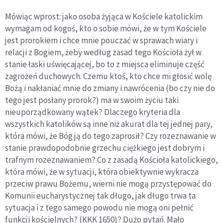
Mówiąc wprost: jako osoba żyjąca w Kościele katolickim
wymagam od kogoś, kto o sobie mówi, że w tym Kościele
jest prorokiem i chce mnie pouczać w sprawach wiary i
relacji z Bogiem, żeby według zasad tego Kościoła żył w
stanie łaski uświęcającej, bo to z miejsca eliminuje część
zagrożeń duchowych. Czemu ktoś, kto chce mi głosić wolę
Bożą i nakłaniać mnie do zmiany i nawrócenia (bo czy nie do
tego jest posłany prorok?) ma w swoim życiu taki
nieuporządkowany wątek? Dlaczego kryteria dla
wszystkich katolików są inne niż akurat dla tej jednej pary,
która mówi, że Bóg ją do tego zaprosił? Czy rozeznawanie w
stanie prawdopodobnie grzechu ciężkiego jest dobrym i
trafnym rozeznawaniem? Co z zasadą Kościoła katolickiego,
która mówi, że w sytuacji, która obiektywnie wykracza
przeciw prawu Bożemu, wierni nie mogą przystępować do
Komunii eucharystycznej tak długo, jak długo trwa ta
sytuacja i z tego samego powodu nie mogą oni pełnić
funkcji kościelnych? (KKK 1650)? Dużo pytań. Mało