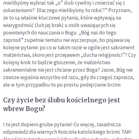
mielibyśmy wybrać tak „o” ślub cywilny i zmierzać się z
oskarżeniami? Dlaczego mielibyśmy to robić?” Przyznam,
że to są właśnie kluczowe pytania, które wpływają na
wiarygodność (lub jej brak) u osób uważających się
powołanych do nauczania o Bogu. „Bóg nas do tego
zaprosił” zupełnie tematu nie wyczerpuje, bo pojawia się
kolejne pytanie: po co w takim razie w ogóle jest sakrament
małżeństwa, skoro jest przejawem „ducha religijności”? Czy
kolejny krok to będzie głoszenie, że małżeństwo
sakramentalne nie jest chciane przez Boga? Jasne, Bóg nie
zawsze wyjaśnia wszystko od razu, gdy do czegoś zaprasza,
ale w tym przypadku to po prostu podejrzanie brzmi.
Czy życie bez ślubu kościelnego jest
wbrew Bogu?
I to jest dopiero grube pytanie! Co więcej, zasadnicza
odpowiedź dla wiernych Kościoła katolickiego brzmi: TAK!