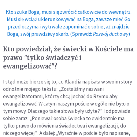
Kto szuka Boga, musi się zwrócić całkowicie do wewnątrz.
Musi się wciąż ukierunkowywać na Boga, zawsze mieć Go
przed oczyma i wytrwale zapominać o sobie, aż znajdzie
Boga, swój prawdziwy skarb. (Sprawdź:
Rozwój duchowy
)
Kto powiedział, że świecki w Kościele ma
prawo "tylko świadczyć i
ewangelizować"?
I stąd może bierze się to, co Klaudia napisała w swoim story
odnośnie mojego tekstu: „Zostaliśmy nazwani
ewangelizatorami, którzy chcą jechać do Rzymu aby
ewangelizować. W całym naszym poście w ogóle nie było o
tym mowy. Dlaczego takie słowa były użyte?” I odpowiada
sobie zaraz: „Ponieważ osoba świecka to ewidentnie ma
tylko prawo do mówienia świadectwa i ewangelizacji, do
niczego więcej”. A dalej: „Wyraźnie w poście było napisane,