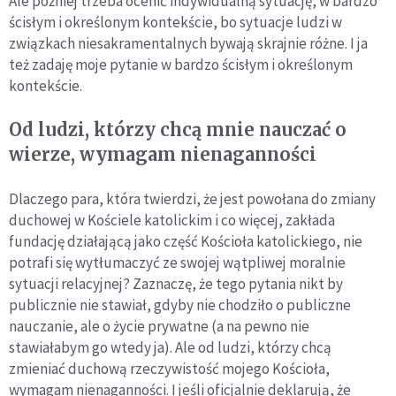
Ale później trzeba ocenić indywidualną sytuację, w bardzo
ścisłym i określonym kontekście, bo sytuacje ludzi w
związkach niesakramentalnych bywają skrajnie różne. I ja
też zadaję moje pytanie w bardzo ścisłym i określonym
kontekście.
Od ludzi, którzy chcą mnie nauczać o
wierze, wymagam nienaganności
Dlaczego para, która twierdzi, że jest powołana do zmiany
duchowej w Kościele katolickim i co więcej, zakłada
fundację działającą jako część Kościoła katolickiego, nie
potrafi się wytłumaczyć ze swojej wątpliwej moralnie
sytuacji relacyjnej? Zaznaczę, że tego pytania nikt by
publicznie nie stawiał, gdyby nie chodziło o publiczne
nauczanie, ale o życie prywatne (a na pewno nie
stawiałabym go wtedy ja). Ale od ludzi, którzy chcą
zmieniać duchową rzeczywistość mojego Kościoła,
wymagam nienaganności. I jeśli oficjalnie deklarują, że