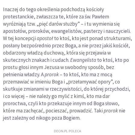
Inaczej do tego określenia podchodzą kościoły
protestanckie, zwłaszcza te, które za św. Pawłem
wyróżniają tzw. „pięć darów służby” – i tu wymienia się
apostołów, proroków, ewangelistów, pasterzy i nauczycieli.
W tej koncepcji
apostoł
to ktoś, kto jest ponad strukturami,
posłany bezpośrednio przez Boga, a nie przez jakiś kościół,
obdarzony władzą duchową, która się przejawia w
skutecznych znakach i cudach.
Ewangelista
to ktoś, kto po
prostu głosi innym Jezusa w swobodny sposób, bez
pełnienia władzy. A
prorok
– to ktoś, kto ma z mocą
przemawiać w imieniu Boga i „przełamywać opory”, co
skutkuje zmianami w rzeczywistości, do której przychodzi,
i co więcej – nie należy go mylić z kimś, kto ma dar
proroctwa, czyli kto przekazuje innym od Boga słowo,
które ma zachęcać, pocieszać, prowadzić. Taki
prorok
nie
jest zależny od nikogo poza Bogiem.
DEON.PL POLECA