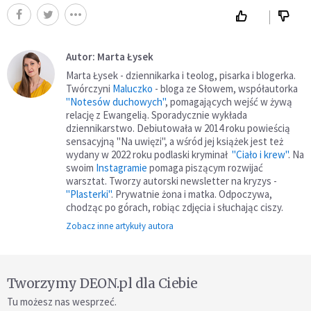
Autor: Marta Łysek
Marta Łysek - dziennikarka i teolog, pisarka i blogerka.
Twórczyni
Maluczko
- bloga ze Słowem, współautorka
"Notesów duchowych"
, pomagających wejść w żywą
relację z Ewangelią. Sporadycznie wykłada
dziennikarstwo. Debiutowała w 2014 roku powieścią
sensacyjną "Na uwięzi", a wśród jej książek jest też
wydany w 2022 roku podlaski kryminał
"Ciało i krew"
. Na
swoim
Instagramie
pomaga piszącym rozwijać
warsztat. Tworzy autorski newsletter na kryzys -
"Plasterki"
. Prywatnie żona i matka. Odpoczywa,
chodząc po górach, robiąc zdjęcia i słuchając ciszy.
Zobacz inne artykuły autora
Tworzymy DEON.pl dla Ciebie
Tu możesz nas wesprzeć.