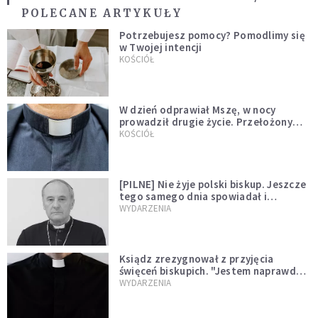
POLECANE ARTYKUŁY
Potrzebujesz pomocy? Pomodlimy się
w Twojej intencji
KOŚCIÓŁ
W dzień odprawiał Mszę, w nocy
prowadził drugie życie. Przełożony
kazał mu opuścić zakon
KOŚCIÓŁ
[PILNE] Nie żyje polski biskup. Jeszcze
tego samego dnia spowiadał i
sprawował Mszę świętą
WYDARZENIA
Ksiądz zrezygnował z przyjęcia
święceń biskupich. "Jestem naprawdę
niegodny"
WYDARZENIA