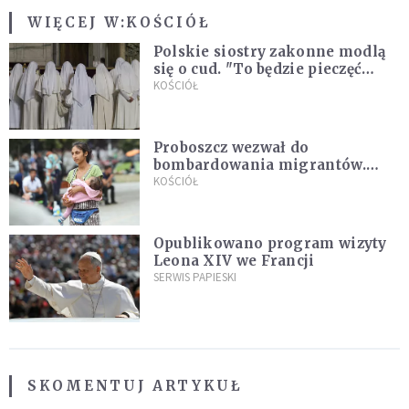
WIĘCEJ W:
KOŚCIÓŁ
Polskie siostry zakonne modlą
się o cud. "To będzie pieczęć
Pana Boga dla naszej wiary"
KOŚCIÓŁ
Proboszcz wezwał do
bombardowania migrantów.
"Masowy ogień przeciwko
KOŚCIÓŁ
najeźdźcom!"
Opublikowano program wizyty
Leona XIV we Francji
SERWIS PAPIESKI
SKOMENTUJ ARTYKUŁ