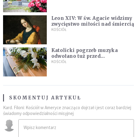
Leon XIV: W św. Agacie widzimy
zwycięstwo miłości nad śmiercią
KOŚCIÓŁ
Katolicki pogrzeb muzyka
odwołano tuż przed
uroczystością. Powodem była
KOŚCIÓŁ
przynależność do masonerii
SKOMENTUJ ARTYKUŁ
Kard. Filoni: Kościół w Ameryce znacząco dojrzał i jest coraz bardziej
świadomy odpowiedzialności misyjnej