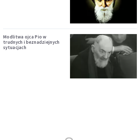
Modlitwa ojca Pio w
trudnych i beznadziejnych
sytuacjach