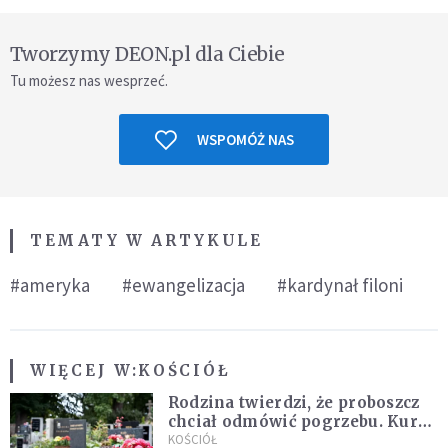
Tworzymy DEON.pl dla Ciebie
Tu możesz nas wesprzeć.
WSPOMÓŻ NAS
TEMATY W ARTYKULE
#ameryka
#ewangelizacja
#kardynał filoni
WIĘCEJ W:
KOŚCIÓŁ
Rodzina twierdzi, że proboszcz
chciał odmówić pogrzebu. Kuria
zapowiada wyjaśnienia
KOŚCIÓŁ