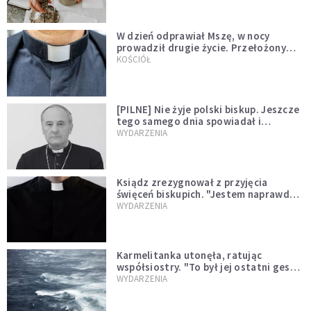
W dzień odprawiał Mszę, w nocy
prowadził drugie życie. Przełożony
kazał mu opuścić zakon
KOŚCIÓŁ
[PILNE] Nie żyje polski biskup. Jeszcze
tego samego dnia spowiadał i
sprawował Mszę świętą
WYDARZENIA
Ksiądz zrezygnował z przyjęcia
święceń biskupich. "Jestem naprawdę
niegodny"
WYDARZENIA
Karmelitanka utonęła, ratując
współsiostry. "To był jej ostatni gest
miłości"
WYDARZENIA