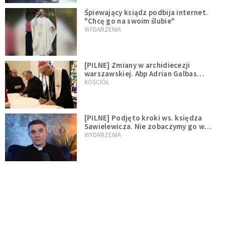
Śpiewający ksiądz podbija internet.
"Chcę go na swoim ślubie"
WYDARZENIA
[PILNE] Zmiany w archidiecezji
warszawskiej. Abp Adrian Galbas
wręczył dekrety nowym proboszczom
KOŚCIÓŁ
[PILNE] Podjęto kroki ws. księdza
Sawielewicza. Nie zobaczymy go w
mediach
WYDARZENIA