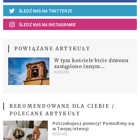
ŚLEDŹ NAS NA TWITTERZE
ŚLEDŹ NAS NA INSTAGRAMIE
POWIĄZANE ARTYKUŁY
W tym kościele bicie dzwonu
zastąpiono innym
popularnym dźwiękiem. "To
KOŚCIÓŁ
Bóg dzwoni" - mówią
mieszkańcy
REKOMENDOWANE DLA CIEBIE /
POLECANE ARTYKUŁY
Potrzebujesz pomocy? Pomodlimy się
w Twojej intencji
KOŚCIÓŁ