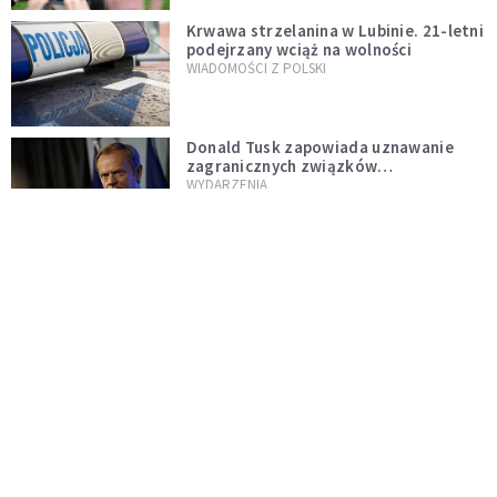
Krwawa strzelanina w Lubinie. 21-letni
podejrzany wciąż na wolności
WIADOMOŚCI Z POLSKI
Donald Tusk zapowiada uznawanie
zagranicznych związków
jednopłciowych. "Państwo oblało ten
WYDARZENIA
test"
Dolina Krzemowa puka do Watykanu.
Dlaczego giganci AI słuchają księży?
KOŚCIÓŁ