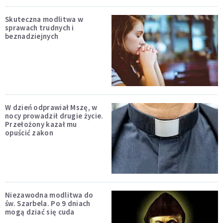
Skuteczna modlitwa w
sprawach trudnych i
beznadziejnych
W dzień odprawiał Mszę, w
nocy prowadził drugie życie.
Przełożony kazał mu
opuścić zakon
Niezawodna modlitwa do
św. Szarbela. Po 9 dniach
mogą dziać się cuda