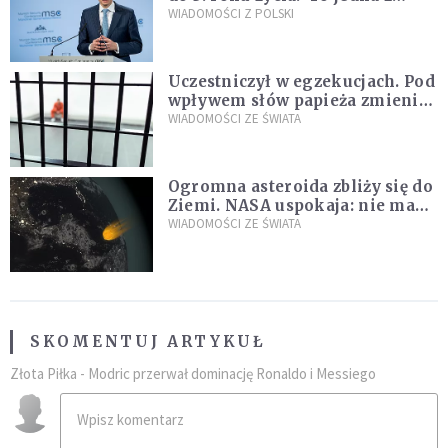
propozycji programu "Rozwój
WIADOMOŚCI Z POLSKI
Plus"
Uczestniczył w egzekucjach. Pod
wpływem słów papieża zmienił
zdanie
WIADOMOŚCI ZE ŚWIATA
Ogromna asteroida zbliży się do
Ziemi. NASA uspokaja: nie ma
zagrożenia
WIADOMOŚCI ZE ŚWIATA
SKOMENTUJ ARTYKUŁ
Złota Piłka - Modric przerwał dominację Ronaldo i Messiego