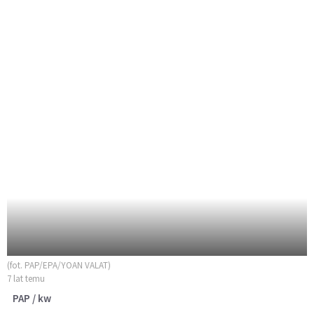
(fot. PAP/EPA/YOAN VALAT)
7 lat temu
PAP / kw