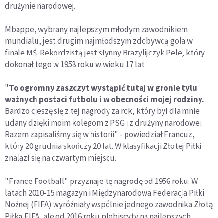
drużynie narodowej.
Mbappe, wybrany najlepszym młodym zawodnikiem
mundialu, jest drugim najmłodszym zdobywcą gola w
finale MŚ. Rekordzistą jest słynny Brazylijczyk Pele, który
dokonał tego w 1958 roku w wieku 17 lat.
"
To ogromny zaszczyt wystąpić tutaj w gronie tylu
ważnych postaci futbolu i w obecności mojej rodziny.
Bardzo cieszę się z tej nagrody za rok, który był dla mnie
udany dzięki moim kolegom z PSG i z drużyny narodowej.
Razem zapisaliśmy się w historii" - powiedział Francuz,
który 20 grudnia skończy 20 lat. W klasyfikacji Złotej Piłki
znalazł się na czwartym miejscu.
"France Football" przyznaje tę nagrodę od 1956 roku. W
latach 2010-15 magazyn i Międzynarodowa Federacja Piłki
Nożnej (FIFA) wyróżniały wspólnie jednego zawodnika Złotą
Piłką FIFA, ale od 2016 roku plebiscyty na najlepszych