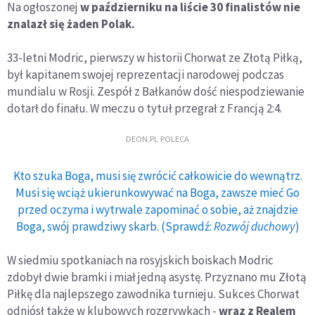
Na ogłoszonej
w październiku na liście 30 finalistów nie
znalazł się żaden Polak.
33-letni Modric, pierwszy w historii Chorwat ze Złotą Piłką,
był kapitanem swojej reprezentacji narodowej podczas
mundialu w Rosji. Zespół z Bałkanów dość niespodziewanie
dotarł do finału. W meczu o tytuł przegrał z Francją 2:4.
DEON.PL POLECA
Kto szuka Boga, musi się zwrócić całkowicie do wewnątrz.
Musi się wciąż ukierunkowywać na Boga, zawsze mieć Go
przed oczyma i wytrwale zapominać o sobie, aż znajdzie
Boga, swój prawdziwy skarb. (Sprawdź:
Rozwój duchowy
)
W siedmiu spotkaniach na rosyjskich boiskach Modric
zdobył dwie bramki i miał jedną asystę. Przyznano mu Złotą
Piłkę dla najlepszego zawodnika turnieju. Sukces Chorwat
odniósł także w klubowych rozgrywkach -
wraz z Realem