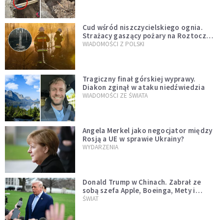
szwedzkiego
Cud wśród niszczycielskiego ognia.
Strażacy gaszący pożary na Roztoczu
opublikowali niezwykłe zdjęcie
WIADOMOŚCI Z POLSKI
Tragiczny finał górskiej wyprawy.
Diakon zginął w ataku niedźwiedzia
WIADOMOŚCI ZE ŚWIATA
Angela Merkel jako negocjator między
Rosją a UE w sprawie Ukrainy?
WYDARZENIA
Donald Trump w Chinach. Zabrał ze
sobą szefa Apple, Boeinga, Mety i
Muska
ŚWIAT