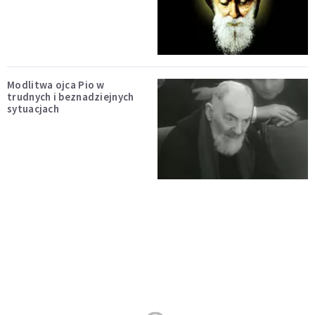
Modlitwa ojca Pio w
trudnych i beznadziejnych
sytuacjach