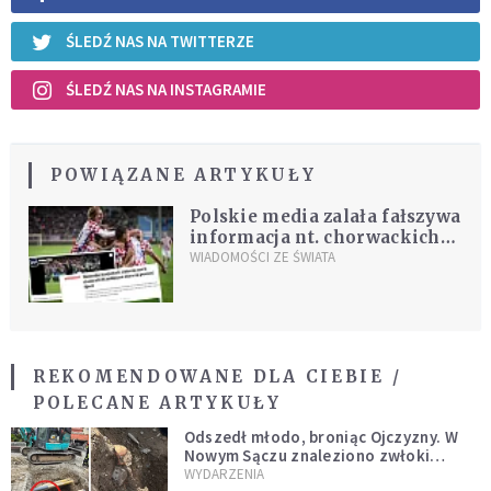
ŚLEDŹ NAS NA TWITTERZE
ŚLEDŹ NAS NA INSTAGRAMIE
POWIĄZANE ARTYKUŁY
Polskie media zalała fałszywa
informacja nt. chorwackich
piłkarzy. Wyjaśniliśmy
WIADOMOŚCI ZE ŚWIATA
sprawę
REKOMENDOWANE DLA CIEBIE /
POLECANE ARTYKUŁY
Odszedł młodo, broniąc Ojczyzny. W
Nowym Sączu znaleziono zwłoki
mężczyzny z czasów potopu
WYDARZENIA