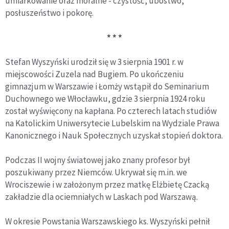
umiarkowanie oraz moralne - czystość, ubóstwo,
posłuszeństwo i pokorę.
* * *
Stefan Wyszyński urodził się w 3 sierpnia 1901 r. w
miejscowości Zuzela nad Bugiem. Po ukończeniu
gimnazjum w Warszawie i Łomży wstąpił do Seminarium
Duchownego we Włocławku, gdzie 3 sierpnia 1924 roku
został wyświęcony na kapłana. Po czterech latach studiów
na Katolickim Uniwersytecie Lubelskim na Wydziale Prawa
Kanonicznego i Nauk Społecznych uzyskał stopień doktora.
Podczas II wojny światowej jako znany profesor był
poszukiwany przez Niemców. Ukrywał się m.in. we
Wrociszewie i w założonym przez matkę Elżbietę Czacką
zakładzie dla ociemniałych w Laskach pod Warszawą.
W okresie Powstania Warszawskiego ks. Wyszyński pełnił