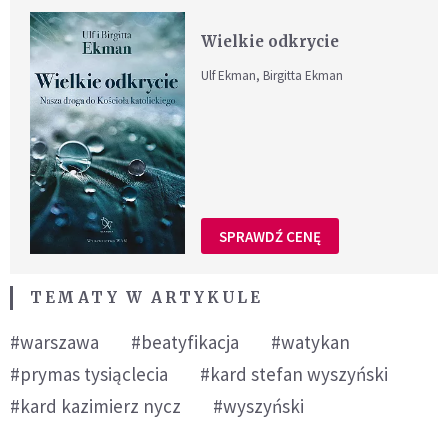
Wielkie odkrycie
Ulf Ekman, Birgitta Ekman
SPRAWDŹ CENĘ
TEMATY W ARTYKULE
#warszawa
#beatyfikacja
#watykan
#prymas tysiąclecia
#kard stefan wyszyński
#kard kazimierz nycz
#wyszyński