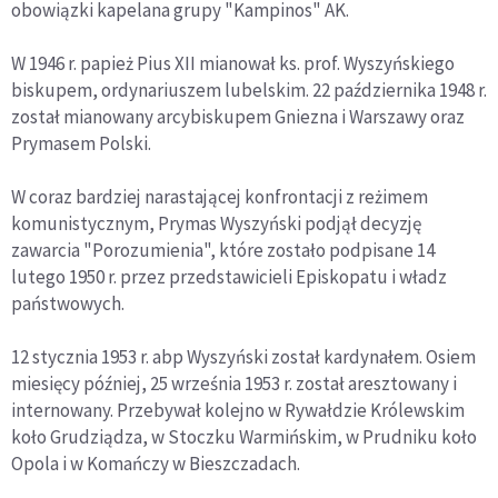
obowiązki kapelana grupy "Kampinos" AK.
W 1946 r. papież Pius XII mianował ks. prof. Wyszyńskiego
biskupem, ordynariuszem lubelskim. 22 października 1948 r.
został mianowany arcybiskupem Gniezna i Warszawy oraz
Prymasem Polski.
W coraz bardziej narastającej konfrontacji z reżimem
komunistycznym, Prymas Wyszyński podjął decyzję
zawarcia "Porozumienia", które zostało podpisane 14
lutego 1950 r. przez przedstawicieli Episkopatu i władz
państwowych.
12 stycznia 1953 r. abp Wyszyński został kardynałem. Osiem
miesięcy później, 25 września 1953 r. został aresztowany i
internowany. Przebywał kolejno w Rywałdzie Królewskim
koło Grudziądza, w Stoczku Warmińskim, w Prudniku koło
Opola i w Komańczy w Bieszczadach.