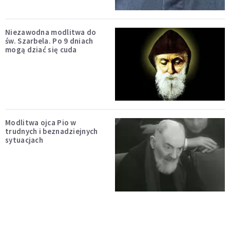
Niezawodna modlitwa do
św. Szarbela. Po 9 dniach
mogą dziać się cuda
Modlitwa ojca Pio w
trudnych i beznadziejnych
sytuacjach