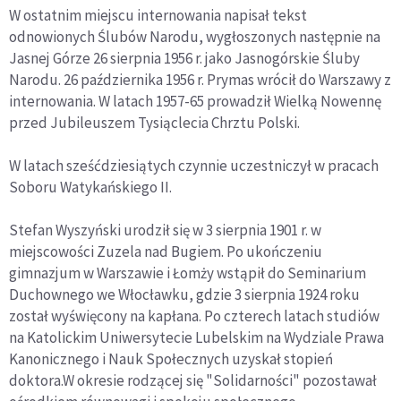
W ostatnim miejscu internowania napisał tekst
odnowionych Ślubów Narodu, wygłoszonych następnie na
Jasnej Górze 26 sierpnia 1956 r. jako Jasnogórskie Śluby
Narodu. 26 października 1956 r. Prymas wrócił do Warszawy z
internowania. W latach 1957-65 prowadził Wielką Nowennę
przed Jubileuszem Tysiąclecia Chrztu Polski.
W latach sześćdziesiątych czynnie uczestniczył w pracach
Soboru Watykańskiego II.
Stefan Wyszyński urodził się w 3 sierpnia 1901 r. w
miejscowości Zuzela nad Bugiem. Po ukończeniu
gimnazjum w Warszawie i Łomży wstąpił do Seminarium
Duchownego we Włocławku, gdzie 3 sierpnia 1924 roku
został wyświęcony na kapłana. Po czterech latach studiów
na Katolickim Uniwersytecie Lubelskim na Wydziale Prawa
Kanonicznego i Nauk Społecznych uzyskał stopień
doktora.W okresie rodzącej się "Solidarności" pozostawał