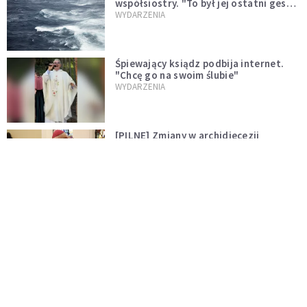
współsiostry. "To był jej ostatni gest
miłości"
WYDARZENIA
Śpiewający ksiądz podbija internet.
"Chcę go na swoim ślubie"
WYDARZENIA
[PILNE] Zmiany w archidiecezji
warszawskiej. Abp Adrian Galbas
wręczył dekrety nowym proboszczom
KOŚCIÓŁ
[PILNE] Podjęto kroki ws. księdza
Sawielewicza. Nie zobaczymy go w
mediach
WYDARZENIA