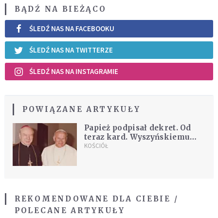
BĄDŹ NA BIEŻĄCO
ŚLEDŹ NAS NA FACEBOOKU
ŚLEDŹ NAS NA TWITTERZE
ŚLEDŹ NAS NA INSTAGRAMIE
POWIĄZANE ARTYKUŁY
Papież podpisał dekret. Od
teraz kard. Wyszyńskiemu
przysługuje tytuł: Czcigodny
KOŚCIÓŁ
Sługa Boży
REKOMENDOWANE DLA CIEBIE /
POLECANE ARTYKUŁY