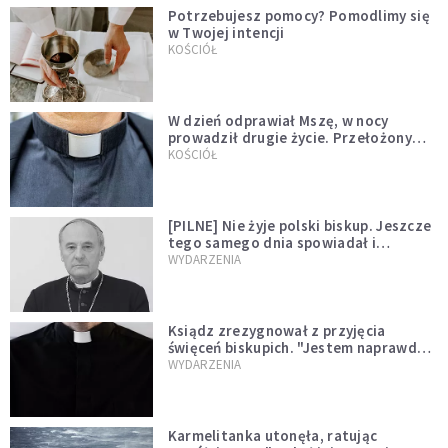
Potrzebujesz pomocy? Pomodlimy się
w Twojej intencji
KOŚCIÓŁ
W dzień odprawiał Mszę, w nocy
prowadził drugie życie. Przełożony
kazał mu opuścić zakon
KOŚCIÓŁ
[PILNE] Nie żyje polski biskup. Jeszcze
tego samego dnia spowiadał i
sprawował Mszę świętą
WYDARZENIA
Ksiądz zrezygnował z przyjęcia
święceń biskupich. "Jestem naprawdę
niegodny"
WYDARZENIA
Karmelitanka utonęła, ratując