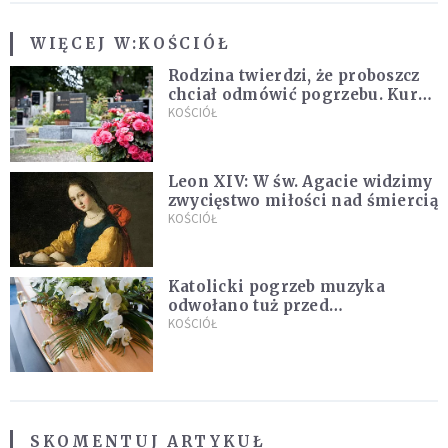
WIĘCEJ W:
KOŚCIÓŁ
Rodzina twierdzi, że proboszcz
chciał odmówić pogrzebu. Kuria
zapowiada wyjaśnienia
KOŚCIÓŁ
Leon XIV: W św. Agacie widzimy
zwycięstwo miłości nad śmiercią
KOŚCIÓŁ
Katolicki pogrzeb muzyka
odwołano tuż przed
uroczystością. Powodem była
KOŚCIÓŁ
przynależność do masonerii
SKOMENTUJ ARTYKUŁ