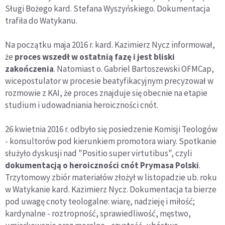
Sługi Bożego kard. Stefana Wyszyńskiego. Dokumentacja
trafiła do Watykanu.
Na początku maja 2016 r. kard. Kazimierz Nycz informował,
że
proces wszedł w ostatnią fazę i jest bliski
zakończenia
. Natomiast o. Gabriel Bartoszewski OFMCap,
wicepostulator w procesie beatyfikacyjnym precyzował w
rozmowie z KAI, że proces znajduje się obecnie na etapie
studium i udowadniania heroiczności cnót.
26 kwietnia 2016 r. odbyło się posiedzenie Komisji Teologów
- konsultorów pod kierunkiem promotora wiary. Spotkanie
służyło dyskusji nad "Positio super virtutibus", czyli
dokumentacją o heroiczności cnót Prymasa Polski
.
Trzytomowy zbiór materiałów złożył w listopadzie ub. roku
w Watykanie kard. Kazimierz Nycz. Dokumentacja ta bierze
pod uwagę cnoty teologalne: wiarę, nadzieję i miłość;
kardynalne - roztropność, sprawiedliwość, męstwo,