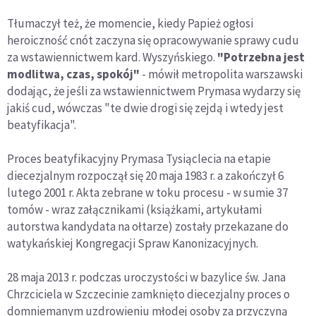
Tłumaczył też, że momencie, kiedy Papież ogłosi
heroiczność cnót zaczyna się opracowywanie sprawy cudu
za wstawiennictwem kard. Wyszyńskiego.
"Potrzebna jest
modlitwa, czas, spokój"
- mówił metropolita warszawski
dodając, że jeśli za wstawiennictwem Prymasa wydarzy się
jakiś cud, wówczas "te dwie drogi się zejdą i wtedy jest
beatyfikacja".
Proces beatyfikacyjny Prymasa Tysiąclecia na etapie
diecezjalnym rozpoczął się 20 maja 1983 r. a zakończył 6
lutego 2001 r. Akta zebrane w toku procesu - w sumie 37
tomów - wraz załącznikami (książkami, artykułami
autorstwa kandydata na ołtarze) zostały przekazane do
watykańskiej Kongregacji Spraw Kanonizacyjnych.
28 maja 2013 r. podczas uroczystości w bazylice św. Jana
Chrzciciela w Szczecinie zamknięto diecezjalny proces o
domniemanym uzdrowieniu młodej osoby za przyczyną