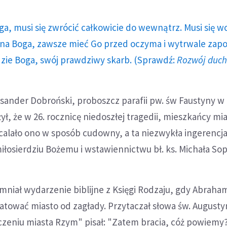
ga, musi się zwrócić całkowicie do wewnątrz. Musi się w
a Boga, zawsze mieć Go przed oczyma i wytrwale zap
dzie Boga, swój prawdziwy skarb. (Sprawdź:
Rozwój duc
eksander Dobroński, proboszcz parafii pw. św Faustyny w
ł, że w 26. rocznicę niedoszłej tragedii, mieszkańcy mi
calało ono w sposób cudowny, a ta niezwykła ingerencj
iłosierdziu Bożemu i wstawiennictwu bł. ks. Michała Sop
niał wydarzenie biblijne z Księgi Rodzaju, gdy Abraha
ratować miasto od zagłady. Przytaczał słowa św. Augusty
czeniu miasta Rzym" pisał: "Zatem bracia, cóż powiemy