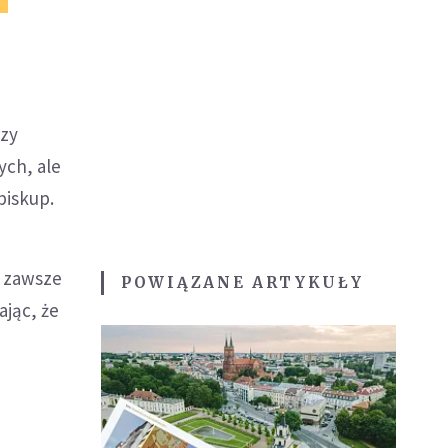
rzy
ych, ale
biskup.
n zawsze
POWIĄZANE ARTYKUŁY
ając, że