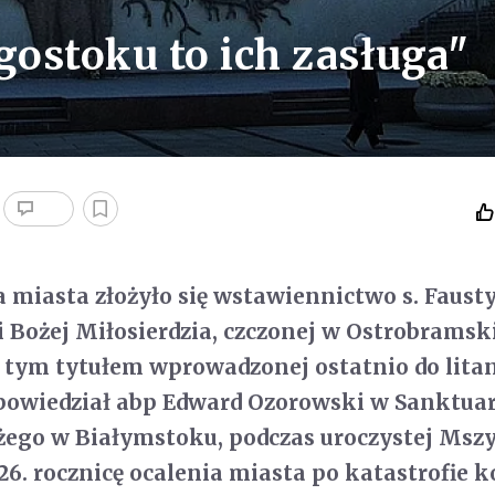
gostoku to ich zasługa"
a miasta złożyło się wstawiennictwo s. Fausty
 Bożej Miłosierdzia, czczonej w Ostrobrams
 tym tytułem wprowadzonej ostatnio do litan
 powiedział abp Edward Ozorowski w Sanktua
żego w Białymstoku, podczas uroczystej Mszy
26. rocznicę ocalenia miasta po katastrofie k