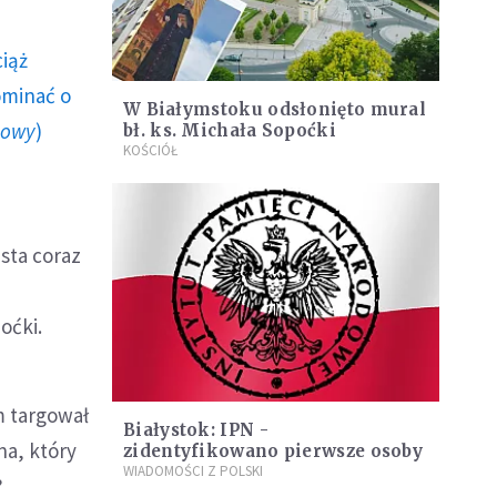
ciąż
ominać o
W Białymstoku odsłonięto mural
howy
)
bł. ks. Michała Sopoćki
KOŚCIÓŁ
asta coraz
a
oćki.
m targował
Białystok: IPN -
na, który
zidentyfikowano pierwsze osoby
WIADOMOŚCI Z POLSKI
?