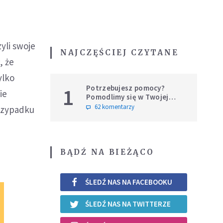
yli swoje
NAJCZĘŚCIEJ CZYTANE
, że
ylko
Potrzebujesz pomocy?
1
ie
Pomodlimy się w Twojej
intencji
62 komentarzy
przypadku
BĄDŹ NA BIEŻĄCO
ŚLEDŹ NAS NA FACEBOOKU
ŚLEDŹ NAS NA TWITTERZE