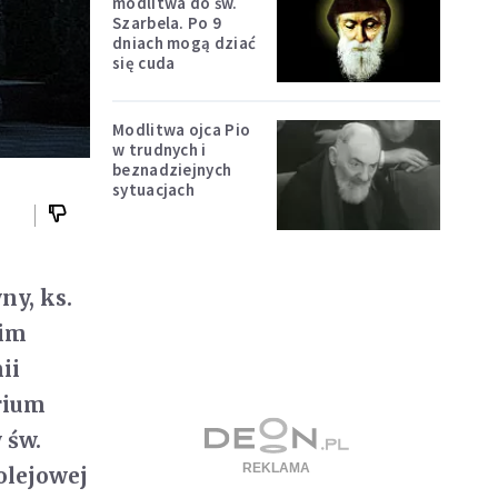
modlitwa do św.
Szarbela. Po 9
dniach mogą dziać
się cuda
Modlitwa ojca Pio
w trudnych i
beznadziejnych
sytuacjach
ny, ks.
kim
ii
rium
 św.
olejowej