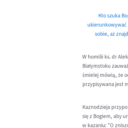
Kto szuka Bo
ukierunkowywać n
sobie, aż znaj
W homilii ks. dr Al
Białymstoku zauważy
śmielej mówią, że o
przypisywana jest m
Kaznodzieja przypom
się z Bogiem, aby u
w kazaniu: "O znisz