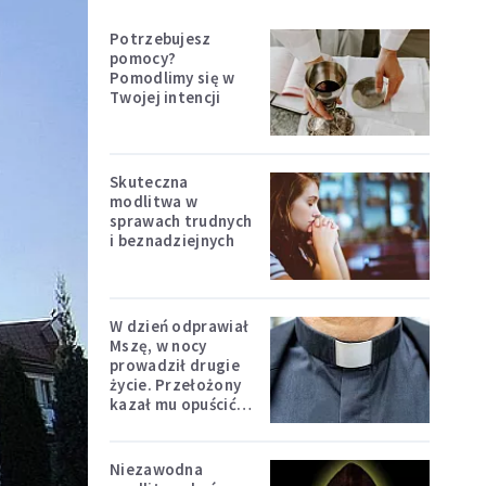
Potrzebujesz
pomocy?
Pomodlimy się w
Twojej intencji
Skuteczna
modlitwa w
sprawach trudnych
i beznadziejnych
W dzień odprawiał
Mszę, w nocy
prowadził drugie
życie. Przełożony
kazał mu opuścić
zakon
Niezawodna