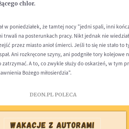
ącego chlor.
 w poniedziałek, że tamtej nocy "jedni spali, inni kończ
nni trwali na posterunkach pracy. Nikt jednak nie wiedział
jść przez miasto anioł śmierci. Jeśli to się nie stało to t
spał. Ani rozkręcone szyny, ani podgniłe tory kolejowe n
 zatrzymać. A to, co zwykle służy do oskarżeń, w tym 
ujawnienia Bożego miłosierdzia".
DEON.PL POLECA