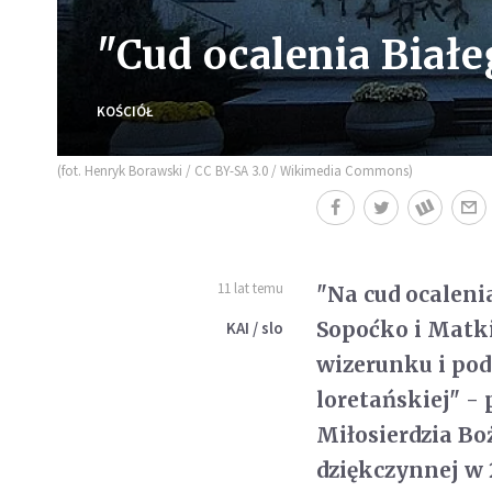
"Cud ocalenia Białe
KOŚCIÓŁ
(fot. Henryk Borawski / CC BY-SA 3.0 / Wikimedia Commons)
11 lat temu
"Na cud ocaleni
Sopoćko i Matki
KAI / slo
wizerunku i pod
loretańskiej" -
Miłosierdzia Bo
dziękczynnej w 