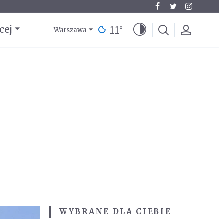
11
°
cej
Warszawa
WYBRANE DLA CIEBIE