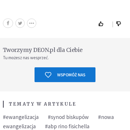
Tworzymy DEON.pl dla Ciebie
Tu możesz nas wesprzeć.
WSPOMÓŻ NAS
TEMATY W ARTYKULE
#ewangelizacja
#synod biskupów
#nowa
ewangelizacja
#abp rino fisichella