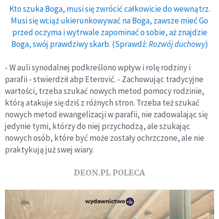
Kto szuka Boga, musi się zwrócić całkowicie do wewnątrz.
Musi się wciąż ukierunkowywać na Boga, zawsze mieć Go
przed oczyma i wytrwale zapominać o sobie, aż znajdzie
Boga, swój prawdziwy skarb. (Sprawdź:
Rozwój duchowy
)
- W auli synodalnej podkreślono wpływ i rolę rodziny i
parafii - stwierdził abp Eterović. - Zachowując tradycyjne
wartości, trzeba szukać nowych metod pomocy rodzinie,
którą atakuje się dziś z różnych stron. Trzeba też szukać
nowych metod ewangelizacji w parafii, nie zadowalając się
jedynie tymi, którzy do niej przychodzą, ale szukając
nowych osób, które być może zostały ochrzczone, ale nie
praktykują już swej wiary.
DEON.PL POLECA