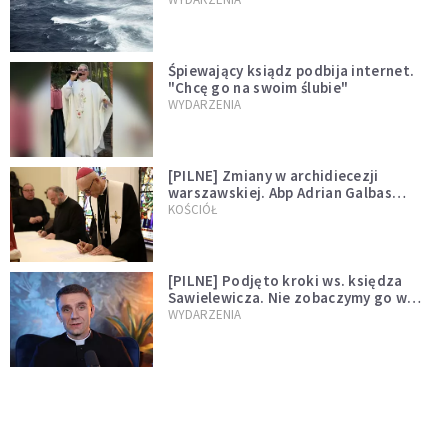
Śpiewający ksiądz podbija internet.
"Chcę go na swoim ślubie"
WYDARZENIA
[PILNE] Zmiany w archidiecezji
warszawskiej. Abp Adrian Galbas
wręczył dekrety nowym proboszczom
KOŚCIÓŁ
[PILNE] Podjęto kroki ws. księdza
Sawielewicza. Nie zobaczymy go w
mediach
WYDARZENIA