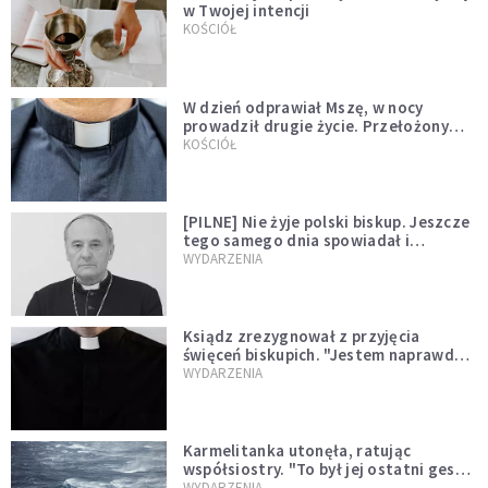
w Twojej intencji
KOŚCIÓŁ
W dzień odprawiał Mszę, w nocy
prowadził drugie życie. Przełożony
kazał mu opuścić zakon
KOŚCIÓŁ
[PILNE] Nie żyje polski biskup. Jeszcze
tego samego dnia spowiadał i
sprawował Mszę świętą
WYDARZENIA
Ksiądz zrezygnował z przyjęcia
święceń biskupich. "Jestem naprawdę
niegodny"
WYDARZENIA
Karmelitanka utonęła, ratując
współsiostry. "To był jej ostatni gest
miłości"
WYDARZENIA