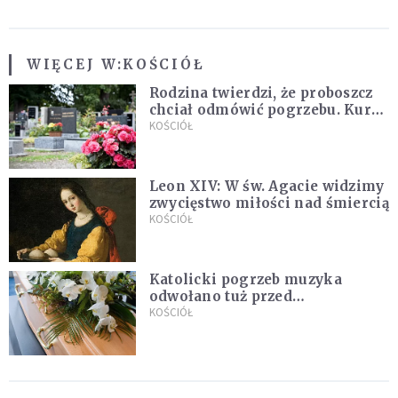
WIĘCEJ W:
KOŚCIÓŁ
Rodzina twierdzi, że proboszcz
chciał odmówić pogrzebu. Kuria
zapowiada wyjaśnienia
KOŚCIÓŁ
Leon XIV: W św. Agacie widzimy
zwycięstwo miłości nad śmiercią
KOŚCIÓŁ
Katolicki pogrzeb muzyka
odwołano tuż przed
uroczystością. Powodem była
KOŚCIÓŁ
przynależność do masonerii