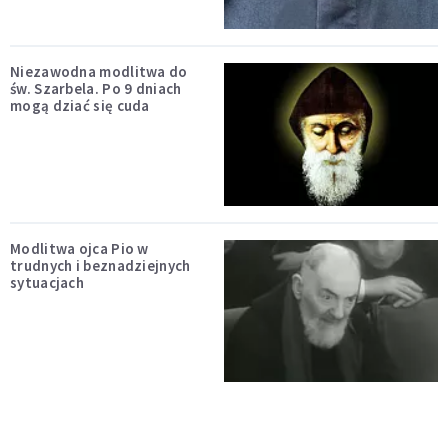
Niezawodna modlitwa do
św. Szarbela. Po 9 dniach
mogą dziać się cuda
Modlitwa ojca Pio w
trudnych i beznadziejnych
sytuacjach