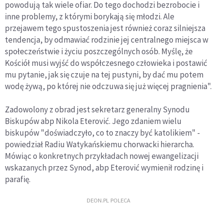
powodują tak wiele ofiar. Do tego dochodzi bezrobocie i
inne problemy, z którymi borykają się młodzi. Ale
przejawem tego spustoszenia jest również coraz silniejsza
tendencja, by odmawiać rodzinie jej centralnego miejsca w
społeczeństwie i życiu poszczególnych osób. Myślę, że
Kościół musi wyjść do współczesnego człowieka i postawić
mu pytanie, jak się czuje na tej pustyni, by dać mu potem
wodę żywą, po której nie odczuwa się już więcej pragnienia".
Zadowolony z obrad jest sekretarz generalny Synodu
Biskupów abp Nikola Eterović. Jego zdaniem wielu
biskupów "doświadczyło, co to znaczy być katolikiem" -
powiedział Radiu Watykańskiemu chorwacki hierarcha.
Mówiąc o konkretnych przykładach nowej ewangelizacji
wskazanych przez Synod, abp Eterović wymienił rodzinę i
parafię.
DEON.PL POLECA