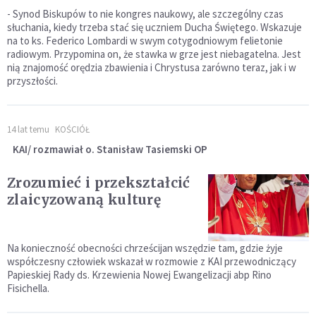
- Synod Biskupów to nie kongres naukowy, ale szczególny czas
słuchania, kiedy trzeba stać się uczniem Ducha Świętego. Wskazuje
na to ks. Federico Lombardi w swym cotygodniowym felietonie
radiowym. Przypomina on, że stawka w grze jest niebagatelna. Jest
nią znajomość orędzia zbawienia i Chrystusa zarówno teraz, jak i w
przyszłości.
14 lat temu
KOŚCIÓŁ
KAI/ rozmawiał o. Stanisław Tasiemski OP
Zrozumieć i przekształcić
zlaicyzowaną kulturę
Na konieczność obecności chrześcijan wszędzie tam, gdzie żyje
współczesny człowiek wskazał w rozmowie z KAI przewodniczący
Papieskiej Rady ds. Krzewienia Nowej Ewangelizacji abp Rino
Fisichella.