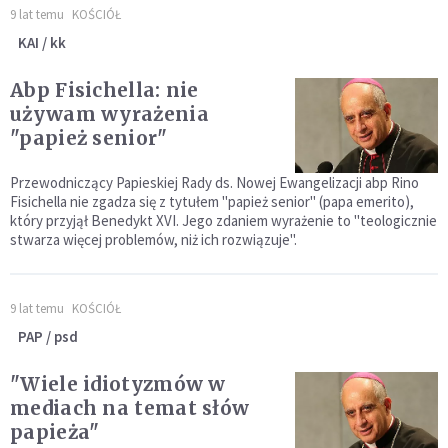
9 lat temu
KOŚCIÓŁ
KAI / kk
Abp Fisichella: nie
używam wyrażenia
"papież senior"
Przewodniczący Papieskiej Rady ds. Nowej Ewangelizacji abp Rino
Fisichella nie zgadza się z tytułem "papież senior" (papa emerito),
który przyjął Benedykt XVI. Jego zdaniem wyrażenie to "teologicznie
stwarza więcej problemów, niż ich rozwiązuje".
9 lat temu
KOŚCIÓŁ
PAP / psd
"Wiele idiotyzmów w
mediach na temat słów
papieża"