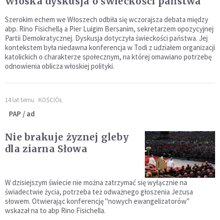
Włoska dyskusja o świeckości państwa
Szerokim echem we Włoszech odbiła się wczorajsza debata między
abp. Rino Fisichellą a Pier Luigim Bersanim, sekretarzem opozycyjnej
Partii Demokratycznej. Dyskusja dotyczyła świeckości państwa. Jej
kontekstem była niedawna konferencja w Todi z udziałem organizacji
katolickich o charakterze społecznym, na której omawiano potrzebę
odnowienia oblicza włoskiej polityki.
14 lat temu
KOŚCIÓŁ
PAP / ad
Nie brakuje żyznej gleby
dla ziarna Słowa
W dzisiejszym świecie nie można zatrzymać się wyłącznie na
świadectwie życia, potrzeba też odważnego głoszenia Jezusa
słowem. Otwierając konferencję "nowych ewangelizatorów"
wskazał na to abp Rino Fisichella.