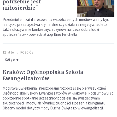
potrzebne jest
miłosierdzie"
Przedmiotem zainteresowania współczesnych mediów winny być
nie tylko przestępstwa kryminalne czy działania negatywne, lecz
także ukazywanie konkretnych czynów na rzecz dobra ludzi i
społeczeństw - powiedział abp Rino Fisichella.
12 lat temu
KOŚCIÓŁ
KAI / drr
Kraków: Ogólnopolska Szkoła
Ewangelizatorów
Modlitwą uwielbienia i nieszporami rozpoczął się pierwszy dzień
Ogólnopolskiej Szkoły Ewangelizatorów w Krakowie. Podsumowując
poprzednie spotkanie uczestnicy podzielili się świadectwami
skuteczności i mocy, jak również trudności głoszenia kerygmatu.
Obecny moduł dotyczy mocy Ducha Świętego w ewangelizacji.