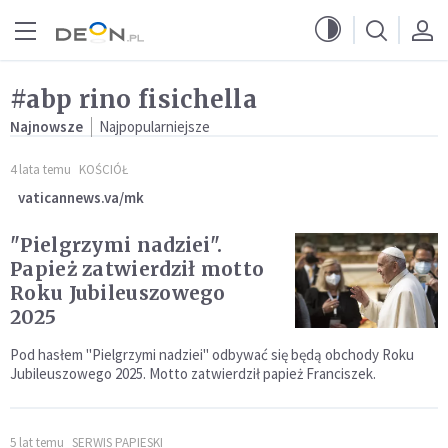
Przejdź do menu głównego
Przejdź do treści
#abp rino fisichella
Najnowsze
Najpopularniejsze
4 lata temu
KOŚCIÓŁ
vaticannews.va/mk
"Pielgrzymi nadziei".
Papież zatwierdził motto
Roku Jubileuszowego
2025
Pod hasłem "Pielgrzymi nadziei" odbywać się będą obchody Roku
Jubileuszowego 2025. Motto zatwierdził papież Franciszek.
5 lat temu
SERWIS PAPIESKI