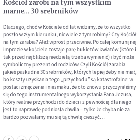
Kościół zarobi na tym wszystkim
marne… 30 srebrników
Dlaczego, choć w Kościele od lat widzimy, że to wszystko
poszło w złym kierunku, niewiele z tym robimy? Czy Kościół
na tym zarabia? Ależ wprost przeciwnie. Po całej komunijnej
imprezie w kościele zostaje parę bukietów kwiatów (które i
tak przed najbliższą niedzielą trzeba wymienić) i być może
symboliczny prezent od rodziców. Czyli Kościół zarabia
jakieś paskudne 30 srebrników, których lepiej żeby nie miał,
bo koszty uzyskania tego „przychodu” są katastrofalne: w
postaci zmęczenia i niesmaku, że oto znowu przyczyniliśmy
się do tego instrumentalnego wykorzystania Pana Jezusa,
który realnie przychodzi do dzieci i z pewnością dla niego
jest to naprawdę podniosła chwila – tylko że chyba nie za
bardzo pozwalamy mu się tą chwilą cieszyć…