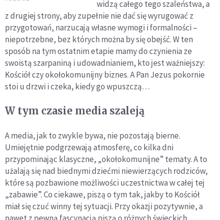
widzą całego tego szaleństwa, a
rezerwują sale rok
z drugiej strony, aby zupełnie nie dać się wyrugować z
wcześniej
przygotowań, narzucają własne wymogi i formalności –
niepotrzebne, bez których można by się obejść. W ten
sposób na tym ostatnim etapie mamy do czynienia ze
swoistą szarpaniną i udowadnianiem, kto jest ważniejszy:
Kościół czy okołokomunijny biznes. A Pan Jezus pokornie
stoi u drzwi i czeka, kiedy go wpuszczą…
W tym czasie media szaleją
A media, jak to zwykle bywa, nie pozostają bierne.
Umiejętnie podgrzewają atmosferę, co kilka dni
przypominając klasyczne, „okołokomunijne” tematy. A to
użalają się nad biednymi dziećmi niewierzących rodziców,
które są pozbawione możliwości uczestnictwa w całej tej
„zabawie”. Co ciekawe, piszą o tym tak, jakby to Kościół
miał się czuć winny tej sytuacji. Przy okazji pozytywnie, a
nawet z pewną fascynacją piszą o różnych świeckich