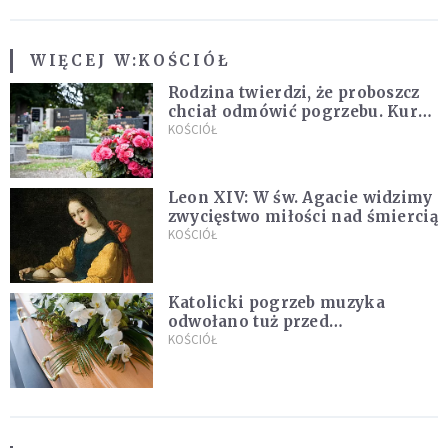
WIĘCEJ W:
KOŚCIÓŁ
Rodzina twierdzi, że proboszcz
chciał odmówić pogrzebu. Kuria
zapowiada wyjaśnienia
KOŚCIÓŁ
Leon XIV: W św. Agacie widzimy
zwycięstwo miłości nad śmiercią
KOŚCIÓŁ
Katolicki pogrzeb muzyka
odwołano tuż przed
uroczystością. Powodem była
KOŚCIÓŁ
przynależność do masonerii