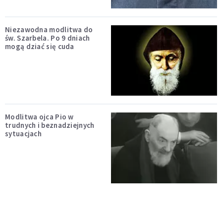
Niezawodna modlitwa do
św. Szarbela. Po 9 dniach
mogą dziać się cuda
Modlitwa ojca Pio w
trudnych i beznadziejnych
sytuacjach