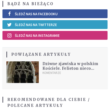
BĄDŹ NA BIEŻĄCO
ŚLEDŹ NAS NA FACEBOOKU
ŚLEDŹ NAS NA TWITTERZE
ŚLEDŹ NAS NA INSTAGRAMIE
POWIĄZANE ARTYKUŁY
Dziwne zjawiska w polskim
Kościele. Felieton nieco
ironiczny
KOMENTARZE
REKOMENDOWANE DLA CIEBIE /
POLECANE ARTYKUŁY