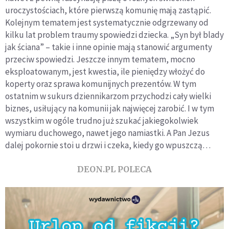
uroczystościach, które pierwszą komunię mają zastąpić.
Kolejnym tematem jest systematycznie odgrzewany od
kilku lat problem traumy spowiedzi dziecka. „Syn był blady
jak ściana” – takie i inne opinie mają stanowić argumenty
przeciw spowiedzi. Jeszcze innym tematem, mocno
eksploatowanym, jest kwestia, ile pieniędzy włożyć do
koperty oraz sprawa komunijnych prezentów. W tym
ostatnim w sukurs dziennikarzom przychodzi cały wielki
biznes, usiłujący na komunii jak najwięcej zarobić. I w tym
wszystkim w ogóle trudno już szukać jakiegokolwiek
wymiaru duchowego, nawet jego namiastki. A Pan Jezus
dalej pokornie stoi u drzwi i czeka, kiedy go wpuszczą…
DEON.PL POLECA