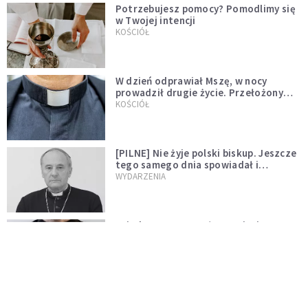
Potrzebujesz pomocy? Pomodlimy się
w Twojej intencji
KOŚCIÓŁ
W dzień odprawiał Mszę, w nocy
prowadził drugie życie. Przełożony
kazał mu opuścić zakon
KOŚCIÓŁ
[PILNE] Nie żyje polski biskup. Jeszcze
tego samego dnia spowiadał i
sprawował Mszę świętą
WYDARZENIA
Ksiądz zrezygnował z przyjęcia
święceń biskupich. "Jestem naprawdę
niegodny"
WYDARZENIA
Karmelitanka utonęła, ratując