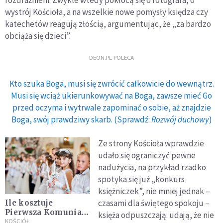
rozdrażnieni. Zwykle wtedy pokłócą się o fotografa, o
wystrój Kościoła, a na wszelkie nowe pomysły księdza czy
katechetów reagują złością, argumentując, że „za bardzo
obciąża się dzieci”.
DEON.PL POLECA
Kto szuka Boga, musi się zwrócić całkowicie do wewnątrz.
Musi się wciąż ukierunkowywać na Boga, zawsze mieć Go
przed oczyma i wytrwale zapominać o sobie, aż znajdzie
Boga, swój prawdziwy skarb. (Sprawdź:
Rozwój duchowy
)
Ze strony Kościoła wprawdzie
udało się ograniczyć pewne
nadużycia, na przykład rzadko
spotyka się już „konkurs
księżniczek”, nie mniej jednak –
czasami dla świętego spokoju –
Ile kosztuje
Pierwsza Komunia
księża odpuszczają: udają, że nie
2026? Rodzice
KOŚCIÓŁ