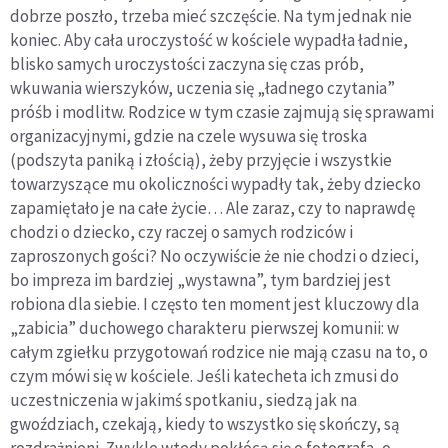
dobrze poszło, trzeba mieć szczęście. Na tym jednak nie
koniec. Aby cała uroczystość w kościele wypadła ładnie,
blisko samych uroczystości zaczyna się czas prób,
wkuwania wierszyków, uczenia się „ładnego czytania”
próśb i modlitw. Rodzice w tym czasie zajmują się sprawami
organizacyjnymi, gdzie na czele wysuwa się troska
(podszyta paniką i złością), żeby przyjęcie i wszystkie
towarzyszące mu okoliczności wypadły tak, żeby dziecko
zapamiętało je na całe życie… Ale zaraz, czy to naprawdę
chodzi o dziecko, czy raczej o samych rodziców i
zaproszonych gości? No oczywiście że nie chodzi o dzieci,
bo impreza im bardziej „wystawna”, tym bardziej jest
robiona dla siebie. I często ten moment jest kluczowy dla
„zabicia” duchowego charakteru pierwszej komunii: w
całym zgiełku przygotowań rodzice nie mają czasu na to, o
czym mówi się w kościele. Jeśli katecheta ich zmusi do
uczestniczenia w jakimś spotkaniu, siedzą jak na
gwoździach, czekają, kiedy to wszystko się skończy, są