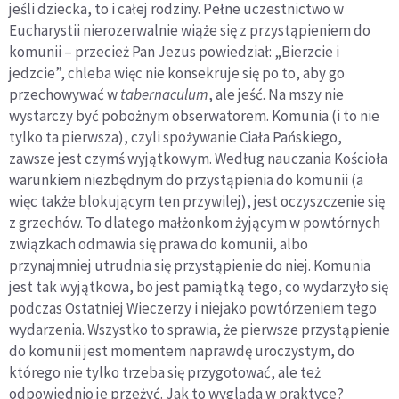
jeśli dziecka, to i całej rodziny. Pełne uczestnictwo w
Eucharystii nierozerwalnie wiąże się z przystąpieniem do
komunii – przecież Pan Jezus powiedział: „Bierzcie i
jedzcie”, chleba więc nie konsekruje się po to, aby go
przechowywać w
tabernaculum
, ale jeść. Na mszy nie
wystarczy być pobożnym obserwatorem. Komunia (i to nie
tylko ta pierwsza), czyli spożywanie Ciała Pańskiego,
zawsze jest czymś wyjątkowym. Według nauczania Kościoła
warunkiem niezbędnym do przystąpienia do komunii (a
więc także blokującym ten przywilej), jest oczyszczenie się
z grzechów. To dlatego małżonkom żyjącym w powtórnych
związkach odmawia się prawa do komunii, albo
przynajmniej utrudnia się przystąpienie do niej. Komunia
jest tak wyjątkowa, bo jest pamiątką tego, co wydarzyło się
podczas Ostatniej Wieczerzy i niejako powtórzeniem tego
wydarzenia. Wszystko to sprawia, że pierwsze przystąpienie
do komunii jest momentem naprawdę uroczystym, do
którego nie tylko trzeba się przygotować, ale też
odpowiednio je przeżyć. Jak to wygląda w praktyce?