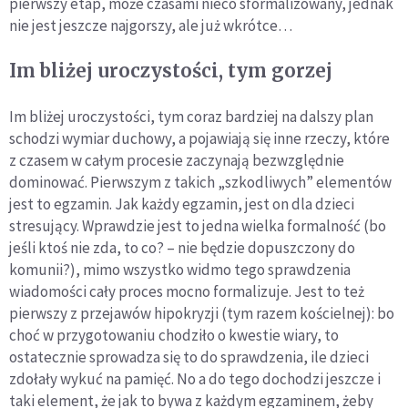
pierwszy etap, może czasami nieco sformalizowany, jednak
nie jest jeszcze najgorszy, ale już wkrótce…
Im bliżej uroczystości, tym gorzej
Im bliżej uroczystości, tym coraz bardziej na dalszy plan
schodzi wymiar duchowy, a pojawiają się inne rzeczy, które
z czasem w całym procesie zaczynają bezwzględnie
dominować. Pierwszym z takich „szkodliwych” elementów
jest to egzamin. Jak każdy egzamin, jest on dla dzieci
stresujący. Wprawdzie jest to jedna wielka formalność (bo
jeśli ktoś nie zda, to co? – nie będzie dopuszczony do
komunii?), mimo wszystko widmo tego sprawdzenia
wiadomości cały proces mocno formalizuje. Jest to też
pierwszy z przejawów hipokryzji (tym razem kościelnej): bo
choć w przygotowaniu chodziło o kwestie wiary, to
ostatecznie sprowadza się to do sprawdzenia, ile dzieci
zdołały wykuć na pamięć. No a do tego dochodzi jeszcze i
taki element, że jak to bywa z każdym egzaminem, żeby