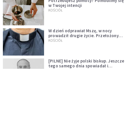
Potrzebujesz pomocy? Pomodlimy się
w Twojej intencji
KOŚCIÓŁ
W dzień odprawiał Mszę, w nocy
prowadził drugie życie. Przełożony
kazał mu opuścić zakon
KOŚCIÓŁ
[PILNE] Nie żyje polski biskup. Jeszcze
tego samego dnia spowiadał i
sprawował Mszę świętą
WYDARZENIA
Ksiądz zrezygnował z przyjęcia
święceń biskupich. "Jestem naprawdę
niegodny"
WYDARZENIA
Karmelitanka utonęła, ratując
współsiostry. "To był jej ostatni gest