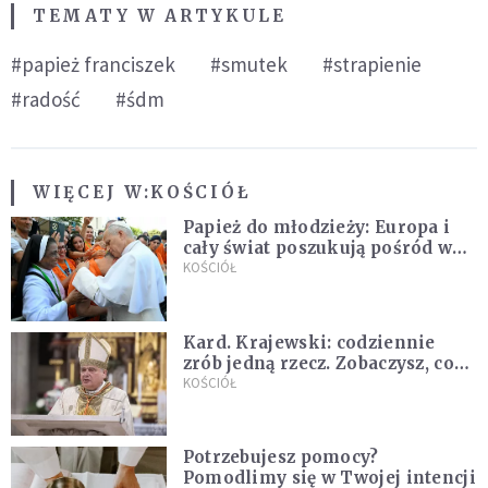
TEMATY W ARTYKULE
#papież franciszek
#smutek
#strapienie
#radość
#śdm
WIĘCEJ W:
KOŚCIÓŁ
Papież do młodzieży: Europa i
cały świat poszukują pośród was
nowych świętych
KOŚCIÓŁ
Kard. Krajewski: codziennie
zrób jedną rzecz. Zobaczysz, co
stanie się z twoim życiem
KOŚCIÓŁ
Potrzebujesz pomocy?
Pomodlimy się w Twojej intencji